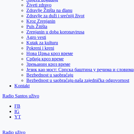
Živeti zdravo
Zdravlje Žitišta na dlanu
Zdravlje za duži i srećniji život
Kroz Zrenjanin
Puls Žitišta
Zrenjanin u doba koronavirusa
Agro vesti
Kutak za kulturu
Pokreni i kreni
Нова Црња кроз време
Србија кроз време
Зрењанин кроз време
Језик као мост: Српска баштина у речима и словима
Bezbednost u saobraćaju
Bezbednost u saobraćaju-naša zajednička odgovornost
Kontakt
Radio Santos uživo
FB
IG
YT
Radio uživo