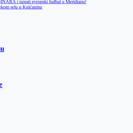
 i isprati evropski fudbal u Meridianu!
nekom selu u Knićaninu
šu
e