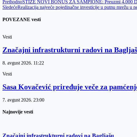
Prethodno
STIŽE NOVI BONUS ZA ŠAMPIONE: Preuzmi 4.000 DINARA
Sledeće
Realizacija najveće pojedinačne investicije u putnu mrežu u 
POVEZANE vesti
Vesti
Značajni infrastrukturni radovi na Baglja
8. avgust 2026.
11:22
Vesti
Sasa Kovačević priređuje veče za pamćenj
7. avgust 2026.
23:00
Najnovije vesti
Značajni infrastrukturni radovi na Bagljašu