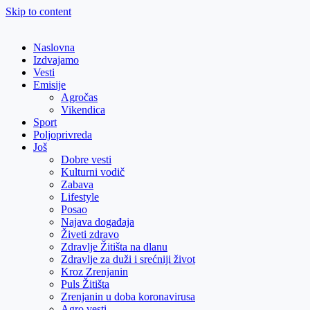
Skip to content
Naslovna
Izdvajamo
Vesti
Emisije
Agročas
Vikendica
Sport
Poljoprivreda
Još
Dobre vesti
Kulturni vodič
Zabava
Lifestyle
Posao
Najava događaja
Živeti zdravo
Zdravlje Žitišta na dlanu
Zdravlje za duži i srećniji život
Kroz Zrenjanin
Puls Žitišta
Zrenjanin u doba koronavirusa
Agro vesti