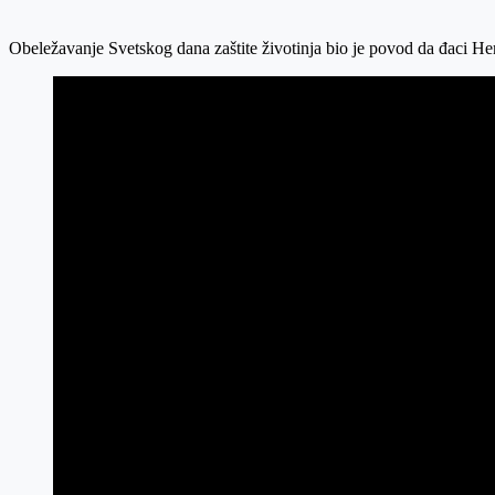
Obeležavanje Svetskog dana zaštite životinja bio je povod da đaci He