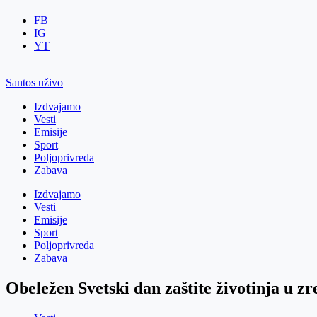
FB
IG
YT
Santos uživo
Izdvajamo
Vesti
Emisije
Sport
Poljoprivreda
Zabava
Izdvajamo
Vesti
Emisije
Sport
Poljoprivreda
Zabava
Obeležen Svetski dan zaštite životinja u z