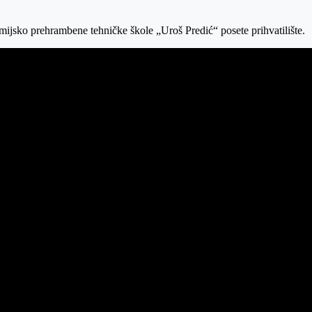
mijsko prehrambene tehničke škole „Uroš Predić“ posete prihvatilište.