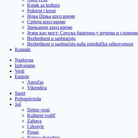
Kutak za kulturu
Pokreni i kreni
Нова Црња кроз време
Србија кроз време
Зрењанин кроз време
Језик као мост: Српска баштина у речима и словима
Bezbednost u saobraćaju
Bezbednost u saobraćaju-naša zajednička odgovornost
Kontakt
Naslovna
Izdvajamo
Vesti
Emisije
Agročas
Vikendica
Sport
Poljoprivreda
Još
Dobre vesti
Kulturni vodič
Zabava
Lifestyle
Posao
Najava događaja