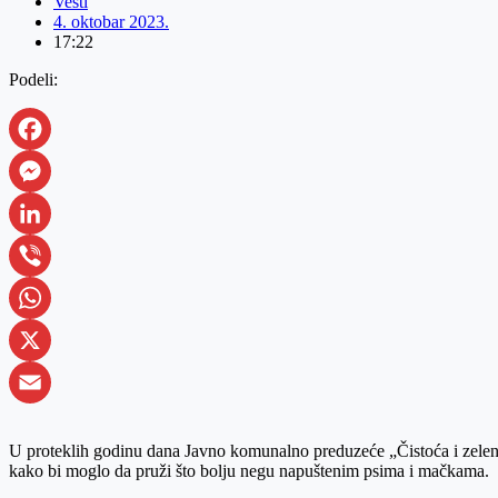
Vesti
4. oktobar 2023.
17:22
Podeli:
Facebook
Messenger
LinkedIn
Viber
WhatsApp
X
Email
U proteklih godinu dana Javno komunalno preduzeće „Čistoća i zelenilo“
kako bi moglo da pruži što bolju negu napuštenim psima i mačkama.