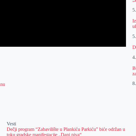
5
I
u
5
D
4
B
z
8.
inu
Vesti
Dečji program “Zabavilište u Plankiću Parkiću” biće održan u
toku gradske manifestacije „Dani piva“