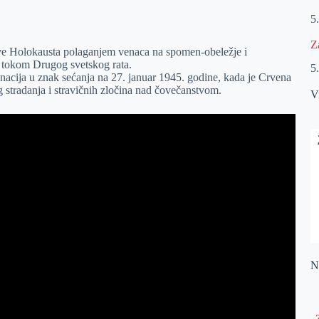
5
Z
ve Holokausta polaganjem venaca na spomen-obeležje i
 tokom Drugog svetskog rata.
5
nacija u znak sećanja na 27. januar 1945. godine, kada je Crvena
stradanja i stravičnih zločina nad čovečanstvom.
V
Na
„