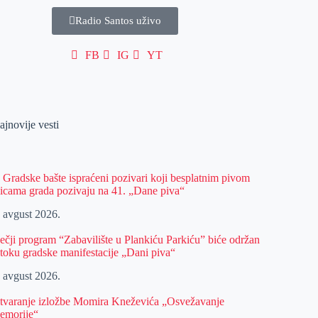
Radio Santos uživo
FB
IG
YT
ajnovije vesti
z Gradske bašte ispraćeni pozivari koji besplatnim pivom
licama grada pozivaju na 41. „Dane piva“
. avgust 2026.
ečji program “Zabavilište u Plankiću Parkiću” biće održan
 toku gradske manifestacije „Dani piva“
. avgust 2026.
tvaranje izložbe Momira Kneževića „Osvežavanje
emorije“