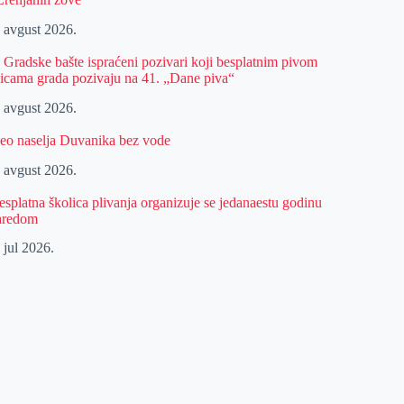
. avgust 2026.
z Gradske bašte ispraćeni pozivari koji besplatnim pivom
licama grada pozivaju na 41. „Dane piva“
. avgust 2026.
eo naselja Duvanika bez vode
. avgust 2026.
esplatna školica plivanja organizuje se jedanaestu godinu
aredom
 jul 2026.