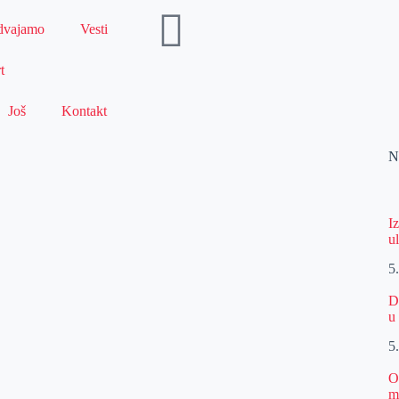
dvajamo
Vesti
t
Još
Kontakt
N
I
u
5
D
u
5
O
m