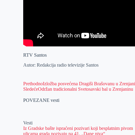
RTV Santos
Autor: Redakcija radio televizije Santos
Prethodno
Izložba posvećena Dragiši Brašovanu u Zrenjan
Sledeće
Održan tradicionalni Svetosavski bal u Zrenjaninu
POVEZANE vesti
Vesti
Iz Gradske bašte ispraćeni pozivari koji besplatnim pivom
ulicama grada pozivaju na 41. „Dane piva“