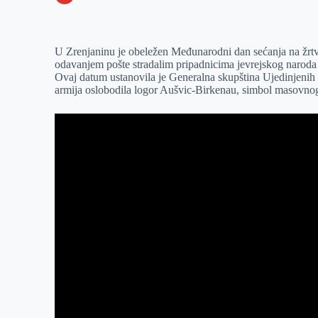
o
n
e
e
a
E
k
g
d
r
t
m
U Zrenjaninu je obeležen Međunarodni dan sećanja na žrt
e
I
s
a
odavanjem pošte stradalim pripadnicima jevrejskog naroda
r
n
A
i
Ovaj datum ustanovila je Generalna skupština Ujedinjenih 
armija oslobodila logor Aušvic-Birkenau, simbol masovnog 
p
l
p