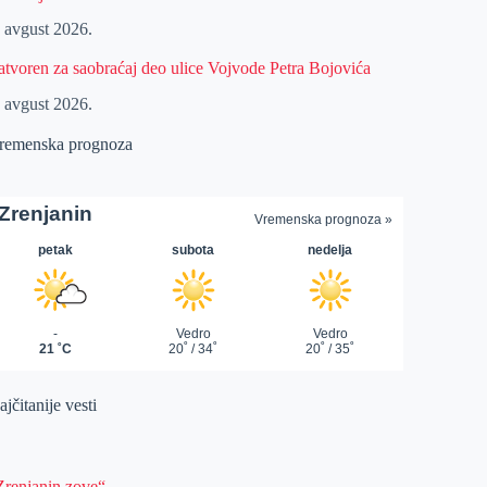
. avgust 2026.
atvoren za saobraćaj deo ulice Vojvode Petra Bojovića
. avgust 2026.
remenska prognoza
jčitanije vesti
Zrenjanin zove“