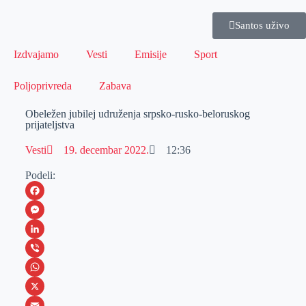
Santos uživo
Izdvajamo
Vesti
Emisije
Sport
Poljoprivreda
Zabava
Obeležen jubilej udruženja srpsko-rusko-beloruskog
prijateljstva
Vesti
19. decembar 2022.
12:36
Podeli:
F
a
M
c
e
L
e
s
i
V
b
s
n
i
W
o
e
k
b
h
X