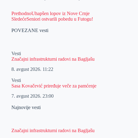
Prethodno
Uhapšen lopov iz Nove Crnje
Sledeće
Seniori ostvarili pobedu u Futogu!
POVEZANE vesti
Vesti
Značajni infrastrukturni radovi na Bagljašu
8. avgust 2026.
11:22
Vesti
Sasa Kovačević priređuje veče za pamćenje
7. avgust 2026.
23:00
Najnovije vesti
Značajni infrastrukturni radovi na Bagljašu