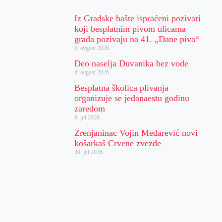
Iz Gradske bašte ispraćeni pozivari
koji besplatnim pivom ulicama
grada pozivaju na 41. „Dane piva“
5. avgust 2026.
Deo naselja Duvanika bez vode
4. avgust 2026.
Besplatna školica plivanja
organizuje se jedanaestu godinu
zaredom
8. jul 2026.
Zrenjaninac Vojin Medarević novi
košarkaš Crvene zvezde
30. jul 2026.