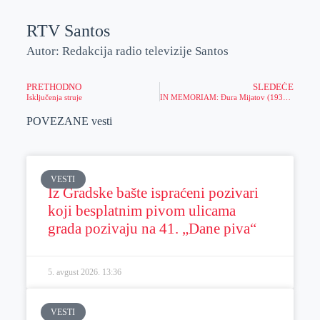
RTV Santos
Autor: Redakcija radio televizije Santos
PRETHODNO
SLEDEĆE
Isključenja struje
IN MEMORIAM: Đura Mijatov (1932 – 2019)
POVEZANE vesti
VESTI
Iz Gradske bašte ispraćeni pozivari
koji besplatnim pivom ulicama
grada pozivaju na 41. „Dane piva“
5. avgust 2026.
13:36
VESTI