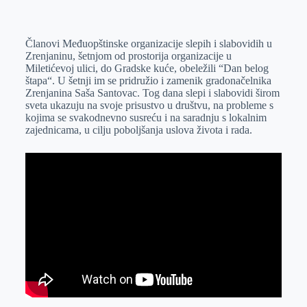
o
n
e
e
a
E
k
g
d
r
t
m
Članovi Međuopštinske organizacije slepih i slabovidih u
e
I
s
a
Zrenjaninu, šetnjom od prostorija organizacije u
r
n
A
i
Miletićevoj ulici, do Gradske kuće, obeležili “Dan belog
štapa“. U šetnji im se pridružio i zamenik gradonačelnika
p
l
Zrenjanina Saša Santovac. Tog dana slepi i slabovidi širom
p
sveta ukazuju na svoje prisustvo u društvu, na probleme s
kojima se svakodnevno susreću i na saradnju s lokalnim
zajednicama, u cilju poboljšanja uslova života i rada.