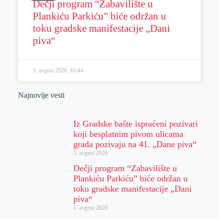
Dečji program “Zabavilište u
Plankiću Parkiću” biće održan u
toku gradske manifestacije „Dani
piva“
5. avgust 2026.
10:44
Najnovije vesti
Iz Gradske bašte ispraćeni pozivari
koji besplatnim pivom ulicama
grada pozivaju na 41. „Dane piva“
5. avgust 2026.
Dečji program “Zabavilište u
Plankiću Parkiću” biće održan u
toku gradske manifestacije „Dani
piva“
5. avgust 2026.