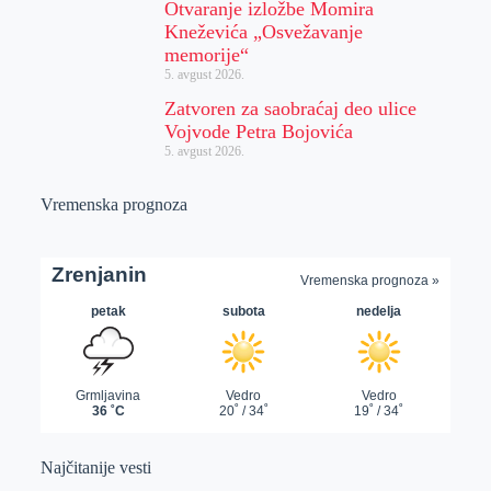
Otvaranje izložbe Momira
Kneževića „Osvežavanje
memorije“
5. avgust 2026.
Zatvoren za saobraćaj deo ulice
Vojvode Petra Bojovića
5. avgust 2026.
Vremenska prognoza
Najčitanije vesti