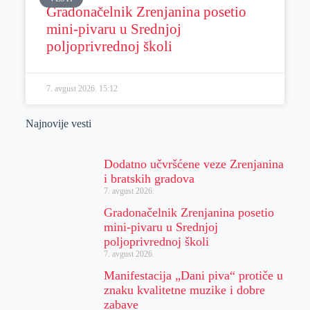
Gradonačelnik Zrenjanina posetio
mini-pivaru u Srednjoj
poljoprivrednoj školi
7. avgust 2026.
15:12
Najnovije vesti
Dodatno učvršćene veze Zrenjanina
i bratskih gradova
7. avgust 2026.
Gradonačelnik Zrenjanina posetio
mini-pivaru u Srednjoj
poljoprivrednoj školi
7. avgust 2026.
Manifestacija „Dani piva“ protiče u
znaku kvalitetne muzike i dobre
zabave