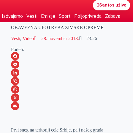
Santos uživo
Izdvajamo
Vesti
Emisije
Sport
Poljoprivreda
Zabava
OBAVEZNA UPOTREBA ZIMSKE OPREME
Vesti
,
Video
28. novembar 2018.
23:26
Podeli:
F
a
M
c
e
L
e
s
i
V
b
s
n
i
W
o
e
k
b
h
X
o
n
e
e
a
E
k
g
d
r
t
m
Prvi sneg na teritoriji cele Srbije, pa i našeg grada
e
I
s
a