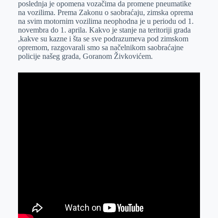
poslednja je opomena vozačima da promene pneumatike
r
n
A
i
na vozilima. Prema Zakonu o saobraćaju, zimska oprema
na svim motornim vozilima neophodna je u periodu od 1.
p
l
novembra do 1. aprila. Kakvo je stanje na teritoriji grada
p
,kakve su kazne i šta se sve podrazumeva pod zimskom
opremom, razgovarali smo sa načelnikom saobraćajne
policije našeg grada, Goranom Živkovićem.