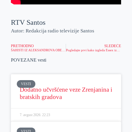
RTV Santos
Autor: Redakcija radio televizije Santos
PRETHODNO
SLEDEĆE
ŠAHISTI IZ ALEKSANDROVA OBELEŽILI PRELAZAK U VOJVOĐANSKU LIGU
Pogledajte prvi kako izgleda Essex iznutra
POVEZANE vesti
VESTI
Dodatno učvršćene veze Zrenjanina i
bratskih gradova
7. avgust 2026.
22:23
VESTI