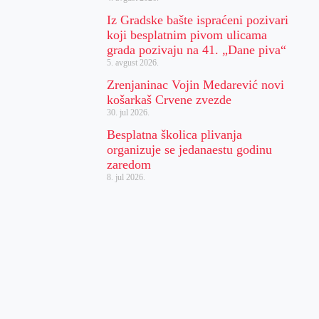
Iz Gradske bašte ispraćeni pozivari
koji besplatnim pivom ulicama
grada pozivaju na 41. „Dane piva“
5. avgust 2026.
Zrenjaninac Vojin Medarević novi
košarkaš Crvene zvezde
30. jul 2026.
Besplatna školica plivanja
organizuje se jedanaestu godinu
zaredom
8. jul 2026.