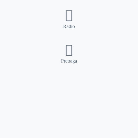
Radio
Pretraga
Pretraga
Kategorije
Ostalo
Naslovna