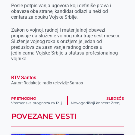
Posle potpisivanja ugovora koji definiše prava i
obaveze obe strane, kandidat odlazi u neki od
centara za obuku Vojske Srbije.
Zakon o vojnoj, radnoj i materijalnoj obavezi
propisuje da služenje vojnog roka traje šest meseci.
Služenje vojnog roka s oružjem je jedan od
preduslova za zasnivanje radnog odnosa u
jedinicama Vojske Srbije u statusu profesionalnog
vojnika.
RTV Santos
Autor: Redakcija radio televizije Santos
PRETHODNO
SLEDEĆE
Vremenska prognoza za 12. januar
Novogodišnji koncert Zrenjaninske filharmonije
POVEZANE VESTI