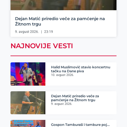
Dejan Matić priredio veče za pamćenje na
Žitnom trgu
9. avgust 2026.
23:19
NAJNOVIJE VESTI
Halid Muslimović stavio koncertnu
tačku na Dane piva
10. avgust 2026.
Dejan Matić priredio veče za
pamćenje na Žitnom trgu
9. avgust 2026.
Gospon Tamburaši i tambure poj…