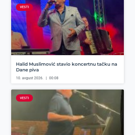
VESTI
Halid Muslimović stavio koncertnu tačku na
Dane piva
10. avgust 2026.
00:08
VESTI