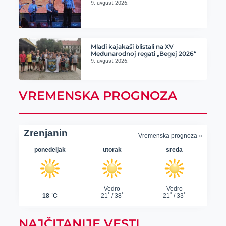
9. avgust 2026.
Mladi kajakaši blistali na XV
Međunarodnoj regati „Begej 2026“
9. avgust 2026.
VREMENSKA PROGNOZA
NAJČITANIJE VESTI