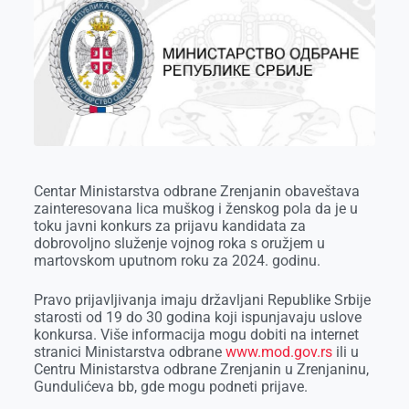
b
e
e
r
s
l
o
n
d
A
o
g
I
p
k
e
n
p
r
Centar Ministarstva odbrane Zrenjanin obaveštava
zainteresovana lica muškog i ženskog pola da je u
toku javni konkurs za prijavu kandidata za
dobrovoljno služenje vojnog roka s oružjem u
martovskom uputnom roku za 2024. godinu.
Pravo prijavljivanja imaju državljani Republike Srbije
starosti od 19 do 30 godina koji ispunjavaju uslove
konkursa. Više informacija mogu dobiti na internet
stranici Ministarstva odbrane
www.mod.gov.rs
ili u
Centru Ministarstva odbrane Zrenjanin u Zrenjaninu,
Gundulićeva bb, gde mogu podneti prijave.