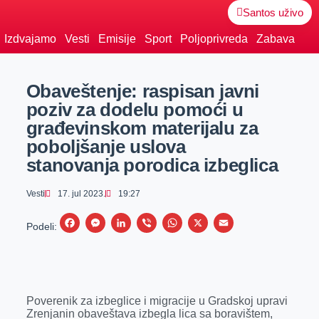
Santos uživo
Izdvajamo
Vesti
Emisije
Sport
Poljoprivreda
Zabava
Obaveštenje: raspisan javni
poziv za dodelu pomoći u
građevinskom materijalu za
poboljšanje uslova
stanovanja porodica izbeglica
Vesti
17. jul 2023.
19:27
F
M
L
V
W
X
E
Podeli:
a
e
i
i
h
m
c
s
n
b
a
a
e
s
k
e
t
i
Poverenik za izbeglice i migracije u Gradskoj upravi
b
e
e
r
s
l
Zrenjanin obaveštava izbegla lica sa boravištem,