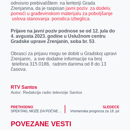
o
n
d
A
odnosno prebivalištem na teritoriji Grada
Zrenjanina, da je raspisan
javni poziv za dodelu
o
g
I
p
pomoći u građevinskom materijalu za poboljšanje
k
e
n
p
uslova stanovanja porodica izbeglica
.
r
Prijave na javni poziv podnose se od 12. jula do
4. avgusta 2023. godine u Uslužnom centru
Gradske uprave Zrenjanin, soba br. 53
.
Obrasci za prijavu mogu se dobiti u Gradskoj upravi
Zrenjanin, a sve dodatne informacije na broj
telefona 315 0186, radnim danima od 8 do 13
časova.
RTV Santos
Autor: Redakcija radio televizije Santos
PRETHODNO
SLEDEĆE
SPEKTAKL MOŽE DA POČNE! Uživaj u SJAJNOJ AVANTURI čitavog leta!
Vremenska prognoza za 18. jul
POVEZANE VESTI