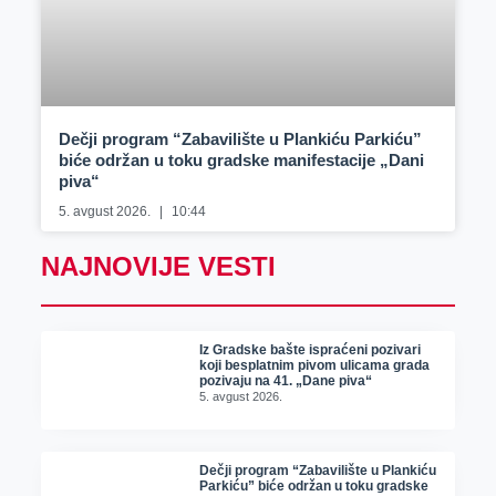
Dečji program “Zabavilište u Plankiću Parkiću”
biće održan u toku gradske manifestacije „Dani
piva“
5. avgust 2026.
10:44
NAJNOVIJE VESTI
Iz Gradske bašte ispraćeni pozivari
koji besplatnim pivom ulicama grada
pozivaju na 41. „Dane piva“
5. avgust 2026.
Dečji program “Zabavilište u Plankiću
Parkiću” biće održan u toku gradske