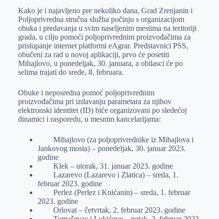
Kako je i najavljeno pre nekoliko dana, Grad Zrenjanin i
e
I
s
a
Poljoprivredna stručna služba počinju s organizacijom
r
n
A
i
obuka i predavanja u svim naseljenim mestima na teritoriji
grada, u cilju pomoći poljoprivrednim proizvođačima za
p
l
pristupanje internet platformi eAgrar. Predstavnici PSS,
p
obučeni za rad u novoj aplikaciji, prvo će posetiti
Mihajlovo, u ponedeljak, 30. januara, a obilasci će po
selima trajati do srede, 8. februara.
Obuke i neposredna pomoć poljoprivrednim
proizvođačima pri izdavanju parametara za njihov
elektronski identitet (ID) biće organizovani po sledećoj
dinamici i rasporedu, u mesnim kancelarijama:
Mihajlovo (za poljoprivrednike iz Mihajlova i
Jankovog mosta) – ponedeljak, 30. januar 2023.
godine
Klek – utorak, 31. januar 2023. godine
Lazarevo (Lazarevo i Zlatica) – sreda, 1.
februar 2023. godine
Perlez (Perlez i Knićanin) – sreda, 1. februar
2023. godine
Orlovat – četvrtak, 2. februar 2023. godine
Tomaševac i Lukićevo – petak, 3. februar 2023.