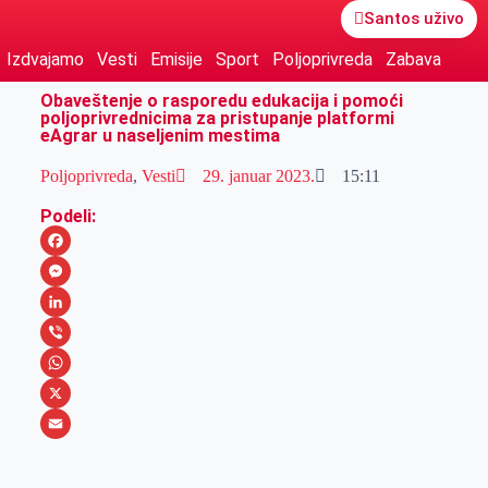
Santos uživo
Izdvajamo
Vesti
Emisije
Sport
Poljoprivreda
Zabava
Obaveštenje o rasporedu edukacija i pomoći
poljoprivrednicima za pristupanje platformi
eAgrar u naseljenim mestima
Poljoprivreda
,
Vesti
29. januar 2023.
15:11
Podeli:
F
a
M
c
e
L
e
s
i
V
b
s
n
i
W
o
e
k
b
h
X
o
n
e
e
a
E
k
g
d
r
t
m