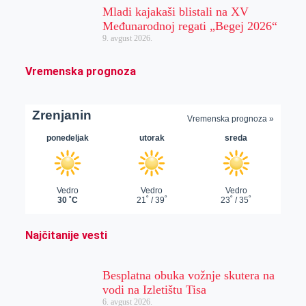
Mladi kajakaši blistali na XV
Međunarodnoj regati „Begej 2026“
9. avgust 2026.
Vremenska prognoza
Najčitanije vesti
Besplatna obuka vožnje skutera na
vodi na Izletištu Tisa
6. avgust 2026.