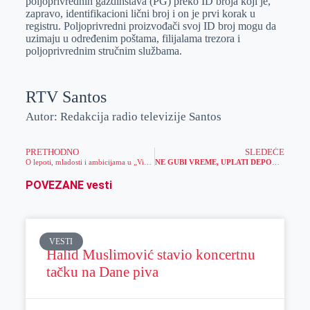
poljoprivrednih gazdinstava (PG) preko ID broja koji je,
zapravo, identifikacioni lični broj i on je prvi korak u
registru. Poljoprivredni proizvođači svoj ID broj mogu da
uzimaju u određenim poštama, filijalama trezora i
poljoprivrednim stručnim službama.
RTV Santos
Autor: Redakcija radio televizije Santos
PRETHODNO
SLEDEĆE
O lepoti, mladosti i ambicijama u „Vikendici“
NE GUBI VREME, UPLATI DEPOZIT BRZINOM SVETLOSTI: U Meridianu te čekaju IPS Scan i najbolji uslovi za kladjenje!
POVEZANE vesti
VESTI
Halid Muslimović stavio koncertnu
tačku na Dane piva