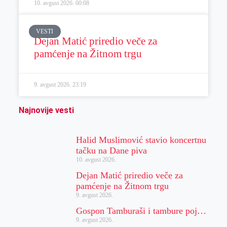
10. avgust 2026.
00:08
VESTI
Dejan Matić priredio veče za
pamćenje na Žitnom trgu
9. avgust 2026.
23:19
Najnovije vesti
Halid Muslimović stavio koncertnu
tačku na Dane piva
10. avgust 2026.
Dejan Matić priredio veče za
pamćenje na Žitnom trgu
9. avgust 2026.
Gospon Tamburaši i tambure poj…
9. avgust 2026.