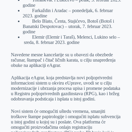
godine
Farkaždin i Aradac – ponedeljak, 6. februar
2023. godine
Belo Blato, Čenta, Stajićevo, Botoš (Botoš i
Banatski Despotovac) – utorak, 7. februar 2023.
godine
Elemir (Elemir i Taraš), Melenci, Lukino selo –
sreda, 8. februar 2023. godine
Navedene mesne kancelarije su u obavezi da obezbede
računar, štampač i čitač ličnih karata, u cilju unapređenja
obuke na aplikaciji eAgrar.
Aplikacija eAgrar, koja predstavlja novi poljoprivredni
informacioni sistem u okviru eUprave, uvodi se u cilju
modernizacije i ubrzanja procesa upisa i promene podataka
u Registru poljoprivrednih gazdinstava (RPG), kao i bržeg
odobravanja podsticaja i isplata u istoj godini.
Novi sistem će omogućiti uštedu vremena, smanjiti
troškove štampe papirologije i omogućiti isplatu subvencija
u istoj godini u kojoj su i poslate. Ova platforma će
omogućiti proizvođačima onlajn registraciju