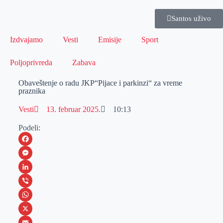
Santos uživo
Izdvajamo
Vesti
Emisije
Sport
Poljoprivreda
Zabava
Obaveštenje o radu JKP“Pijace i parkinzi“ za vreme
praznika
Vesti
13. februar 2025.
10:13
Podeli:
F
a
M
c
e
L
e
s
i
V
b
s
n
i
W
o
e
k
b
h
X