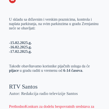
o
n
e
e
a
E
k
g
d
r
t
m
U skladu sa državnim i verskim praznicima, kontrola i
e
I
s
a
naplata parkiranja, na svim parkinzima u gradu Zrenjaninu
r
n
A
i
neće se obavljati:
p
l
p
-15.02.2025.g.
-16.02.2025.g.
-17.02.2025.g.
Takođe obavštavamo korisnike pijačnih usluga da će
pijace
u gradu raditi u vremenu od
6-14 časova
.
RTV Santos
Autor: Redakcija radio televizije Santos
Prethodno
Konkurs za dodelu bespovratnih sredstava za