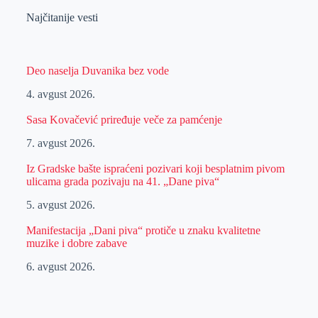
Najčitanije vesti
Deo naselja Duvanika bez vode
4. avgust 2026.
Sasa Kovačević priređuje veče za pamćenje
7. avgust 2026.
Iz Gradske bašte ispraćeni pozivari koji besplatnim pivom
ulicama grada pozivaju na 41. „Dane piva“
5. avgust 2026.
Manifestacija „Dani piva“ protiče u znaku kvalitetne
muzike i dobre zabave
6. avgust 2026.