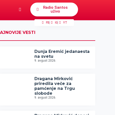
Radio Santos
uživo
FB
IG
YT
AJNOVIJE VESTI
Dunja Eremić jedanaesta
na svetu
9. avgust 2026.
Dragana Mirković
priredila veče za
pamćenje na Trgu
slobode
9. avgust 2026.