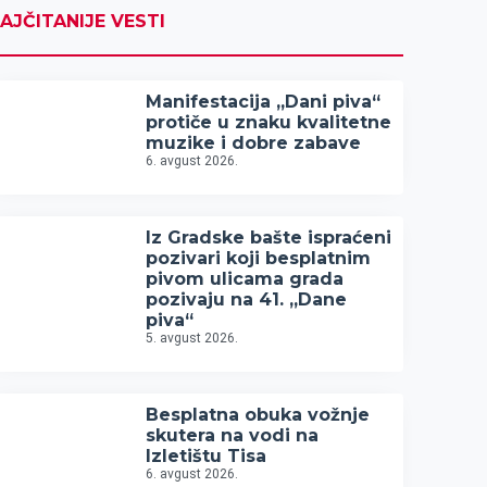
AJČITANIJE VESTI
Manifestacija „Dani piva“
protiče u znaku kvalitetne
muzike i dobre zabave
6. avgust 2026.
Iz Gradske bašte ispraćeni
pozivari koji besplatnim
pivom ulicama grada
pozivaju na 41. „Dane
piva“
5. avgust 2026.
Besplatna obuka vožnje
skutera na vodi na
Izletištu Tisa
6. avgust 2026.