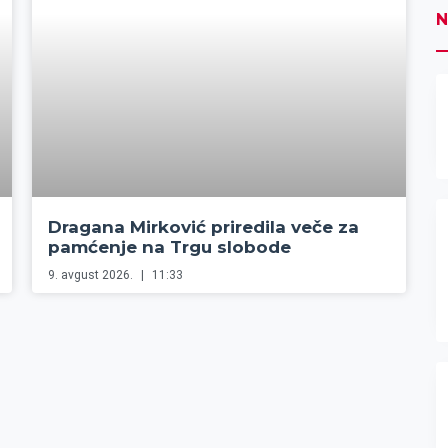
N
Dragana Mirković priredila veče za
pamćenje na Trgu slobode
9. avgust 2026.
11:33