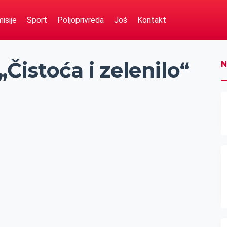
isije
Sport
Poljoprivreda
Još
Kontakt
Čistoća i zelenilo“
N