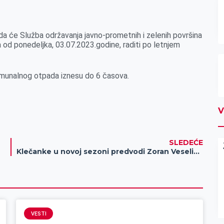
da će Služba održavanja javno-prometnih i zelenih površina
od ponedeljka, 03.07.2023.godine, raditi po letnjem
omunalnog otpada iznesu do 6 časova.
V
SLEDEĆE
Klečanke u novoj sezoni predvodi Zoran Veselinov
VESTI