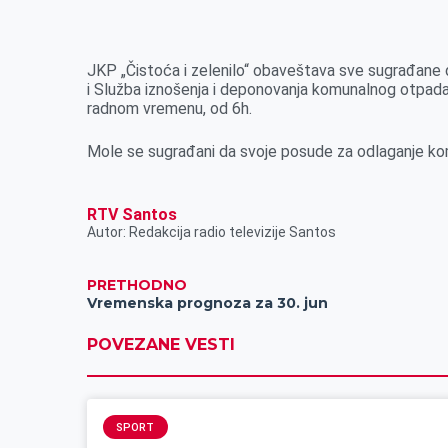
k
g
d
r
t
m
e
I
s
a
r
n
A
i
JKP „Čistoća i zelenilo“ obaveštava sve sugrađane 
i Služba iznošenja i deponovanja komunalnog otpada 
p
l
radnom vremenu, od 6h.
p
Mole se sugrađani da svoje posude za odlaganje k
RTV Santos
Autor: Redakcija radio televizije Santos
PRETHODNO
Vremenska prognoza za 30. jun
POVEZANE VESTI
SPORT