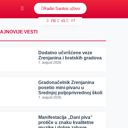
Radio Santos uživo
FB
IG
YT
AJNOVIJE VESTI
Dodatno učvršćene veze
Zrenjanina i bratskih gradova
7. avgust 2026.
Gradonačelnik Zrenjanina
posetio mini-pivaru u
Srednjoj poljoprivrednoj školi
7. avgust 2026.
Manifestacija „Dani piva“
protiče u znaku kvalitetne
muzike i dobre zabave