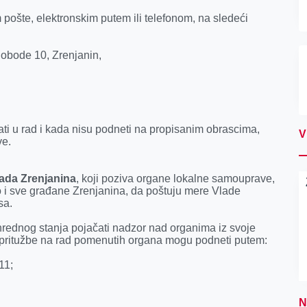
ošte, elektronskim putem ili telefonom, na sledeći
obode 10, Zrenjanin,
i u rad i kada nisu podneti na propisanim obrascima,
V
ve.
ada Zrenjanina
, koji poziva organe lokalne samouprave,
o i sve građane Zrenjanina, da poštuju mere Vlade
usa.
ednog stanja pojačati nadzor nad organima iz svoje
 pritužbe na rad pomenutih organa mogu podneti putem:
111;
N