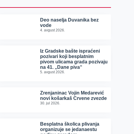
Deo naselja Duvanika bez
vode
4. avgust 2026.
Iz Gradske bašte ispraćeni
pozivari koji besplatnim
pivom ulicama grada pozivaju
na 41. „Dane piva“
5. avgust 2026.
Zrenjaninac Vojin Medarević
novi košarkaš Crvene zvezde
30. jul 2026.
Besplatna školica plivanja
organizuje se jedanaestu