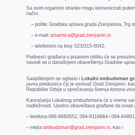
o
g
I
p
Sa ovim organom stranke mogu komunicirati putem p
k
e
n
p
način.
r
– pošte: Gradska uprava grada Zrenjanina, Trg sl
– e-mail:
pisarnica@grad.zrenjanin.rs
– telefonom na broj: 023/315-0042.
Podnesci građana u pisanom obliku će se preuzimat
navodi se u današnjem obaveštenju Gradske upra
Saopštenjem se oglasio i
Lokalni ombudsman gr
javna preduzeća čiji je osnivač Grad Zrenjanin, ka
Republike Srbije u sprečavanju širenja korona vir
Kancelarija Lokalnog ombudsmana će u vreme vanr
nadležnosti. Ujedno obaveštava građane da svoje
– telefona 066-8660552, 064-8116664 i 064-6488
– mejla
ombudsman@grad.zrenjanin.rs
, kao i