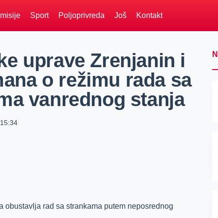
misije
Sport
Poljoprivreda
Još
Kontakt
e uprave Zrenjanin i
N
na o režimu rada sa
ma vanrednog stanja
15:34
 obustavlja rad sa strankama putem neposrednog