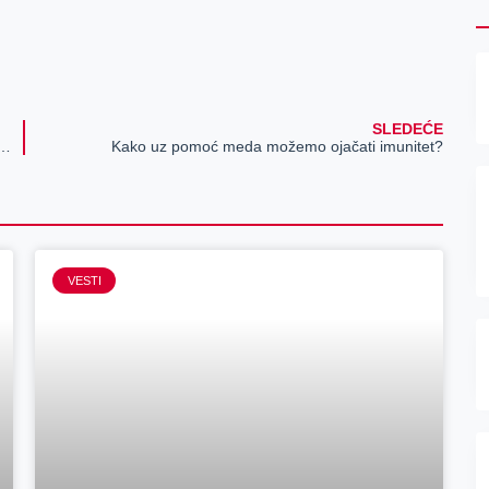
SLEDEĆE
j vanrednog stanja na privredu u Zrenjaninu
Kako uz pomoć meda možemo ojačati imunitet?
VESTI