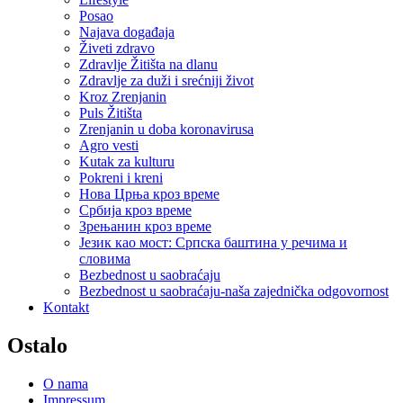
Posao
Najava događaja
Živeti zdravo
Zdravlje Žitišta na dlanu
Zdravlje za duži i srećniji život
Kroz Zrenjanin
Puls Žitišta
Zrenjanin u doba koronavirusa
Agro vesti
Kutak za kulturu
Pokreni i kreni
Нова Црња кроз време
Србија кроз време
Зрењанин кроз време
Језик као мост: Српска баштина у речима и
словима
Bezbednost u saobraćaju
Bezbednost u saobraćaju-naša zajednička odgovornost
Kontakt
Ostalo
O nama
Impressum