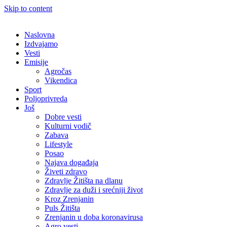
Skip to content
Naslovna
Izdvajamo
Vesti
Emisije
Agročas
Vikendica
Sport
Poljoprivreda
Još
Dobre vesti
Kulturni vodič
Zabava
Lifestyle
Posao
Najava događaja
Živeti zdravo
Zdravlje Žitišta na dlanu
Zdravlje za duži i srećniji život
Kroz Zrenjanin
Puls Žitišta
Zrenjanin u doba koronavirusa
Agro vesti