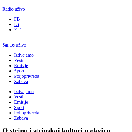
Radio uživo
FB
IG
YT
Santos uživo
Izdvajamo
Vesti
Emisije
Sport
Poljoprivreda
Zabava
Izdvajamo
Vesti
Emisije
Sport
Poljoprivreda
Zabava
O stripu i stripskoj kulturi u okviru