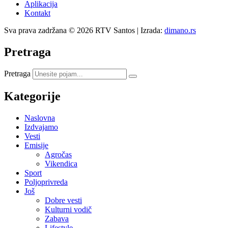
Aplikacija
Kontakt
Sva prava zadržana © 2026 RTV Santos | Izrada:
dimano.rs
Pretraga
Pretraga
Kategorije
Naslovna
Izdvajamo
Vesti
Emisije
Agročas
Vikendica
Sport
Poljoprivreda
Još
Dobre vesti
Kulturni vodič
Zabava
Lifestyle