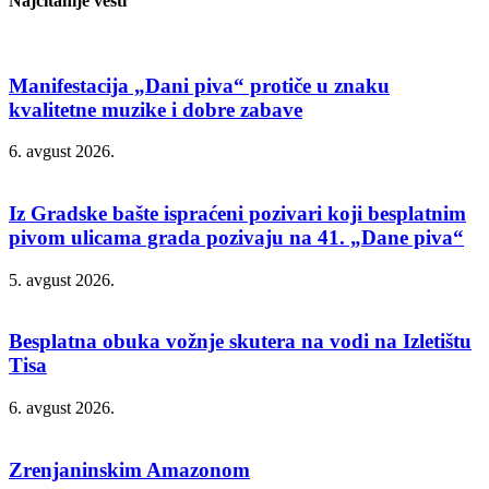
Najčitanije vesti
Manifestacija „Dani piva“ protiče u znaku
kvalitetne muzike i dobre zabave
6. avgust 2026.
Iz Gradske bašte ispraćeni pozivari koji besplatnim
pivom ulicama grada pozivaju na 41. „Dane piva“
5. avgust 2026.
Besplatna obuka vožnje skutera na vodi na Izletištu
Tisa
6. avgust 2026.
Zrenjaninskim Amazonom