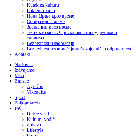
Kutak za kulturu
Pokreni i kreni
Нова Црња кроз време
Србија кроз време
Зрењанин кроз време
Језик као мост: Српска баштина у речима и
словима
Bezbednost u saobraćaju
Bezbednost u saobraćaju-naša zajednička odgovornost
Kontakt
Naslovna
Izdvajamo
Vesti
Emisije
Agročas
Vikendica
Sport
Poljoprivreda
Još
Dobre vesti
Kulturni vodič
Zabava
Lifestyle
Posao