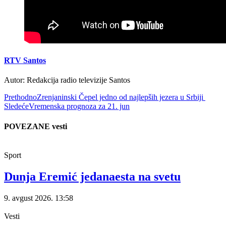
RTV Santos
Autor: Redakcija radio televizije Santos
Prethodno
Zrenjaninski Čepel jedno od najlepših jezera u Srbiji
Sledeće
Vremenska prognoza za 21. jun
POVEZANE vesti
Sport
Dunja Eremić jedanaesta na svetu
9. avgust 2026.
13:58
Vesti