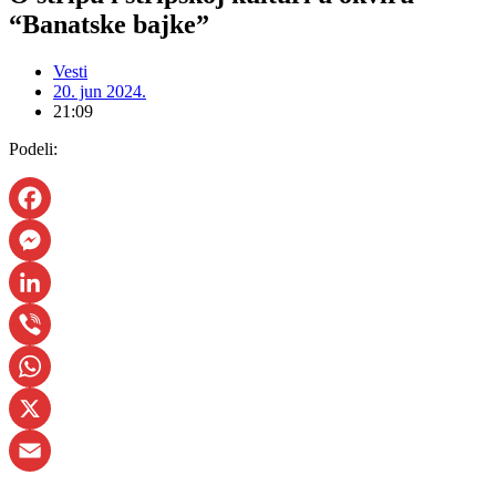
“Banatske bajke”
Vesti
20. jun 2024.
21:09
Podeli:
Facebook
Messenger
LinkedIn
Viber
WhatsApp
X
Email