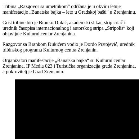
Tribina „Razgovor sa umetnikom“ održana je u okviru letnje
manifestacije „Banatska bajka – leto u Gradskoj bašti“ u Zrenjaninu.
Gost tribine bio je Branko Dukić, akademski slikar, strip crtač i
urednik časopisa internacionalnog i autorskog stripa „Stripolis“ koji
objavljuje Kulturni centar Zrenjanina.
Razgovor sa Brankom Đukićem vodio je Đorđo Prstojević, urednik
tribinskog programa Kulturnog centra Zrenjanin.
Organizatori manifestacije „Banatska bajka“ su Kulturni centar
Zrenjanina, IP Media 023 i Turistička organizacija grada Zrenjanina,
a pokrovitelj je Grad Zrenjanin.