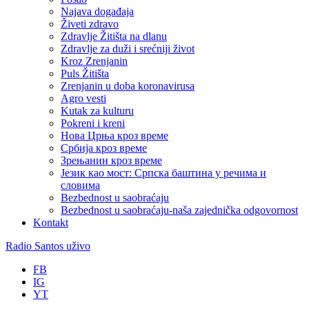
Najava događaja
Živeti zdravo
Zdravlje Žitišta na dlanu
Zdravlje za duži i srećniji život
Kroz Zrenjanin
Puls Žitišta
Zrenjanin u doba koronavirusa
Agro vesti
Kutak za kulturu
Pokreni i kreni
Нова Црња кроз време
Србија кроз време
Зрењанин кроз време
Језик као мост: Српска баштина у речима и
словима
Bezbednost u saobraćaju
Bezbednost u saobraćaju-naša zajednička odgovornost
Kontakt
Radio Santos uživo
FB
IG
YT