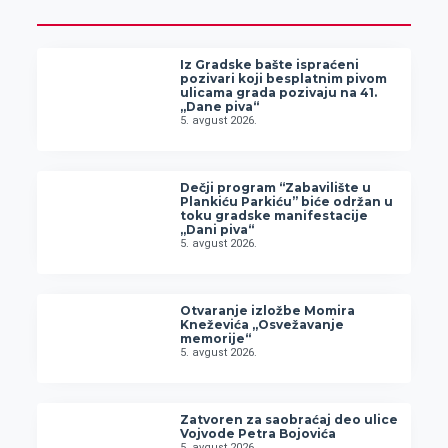
Iz Gradske bašte ispraćeni
pozivari koji besplatnim pivom
ulicama grada pozivaju na 41.
„Dane piva“
5. avgust 2026.
Dečji program “Zabavilište u
Plankiću Parkiću” biće održan u
toku gradske manifestacije
„Dani piva“
5. avgust 2026.
Otvaranje izložbe Momira
Kneževića „Osvežavanje
memorije“
5. avgust 2026.
Zatvoren za saobraćaj deo ulice
Vojvode Petra Bojovića
5. avgust 2026.