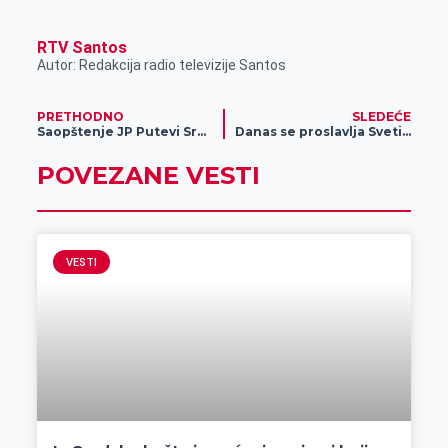
RTV Santos
Autor: Redakcija radio televizije Santos
PRETHODNO
SLEDEĆE
Saopštenje JP Putevi Srbije u vezi sa pojačanim intezitetom saobraćaja
Danas se proslavlja Sveti Nikola
POVEZANE VESTI
VESTI