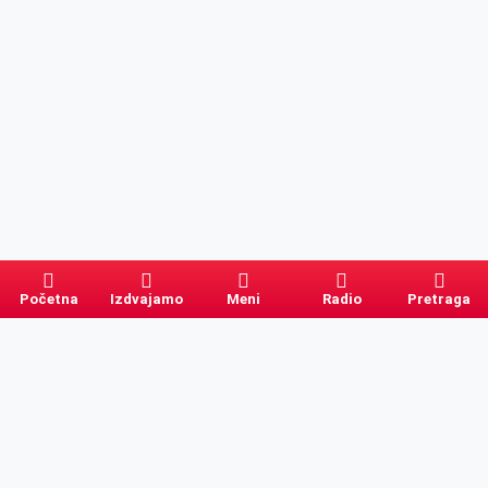
Početna
Izdvajamo
Meni
Radio
Pretraga
Pretraga
Kategorije