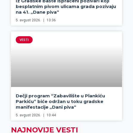
Iz Gradske bašte ispraćeni pozivari koji
besplatnim pivom ulicama grada pozivaju
na 41. „Dane piva“
5. avgust 2026.
13:36
VESTI
Dečji program “Zabavilište u Plankiću
Parkiću” biće održan u toku gradske
manifestacije „Dani piva“
5. avgust 2026.
10:44
NAJNOVIJE VESTI