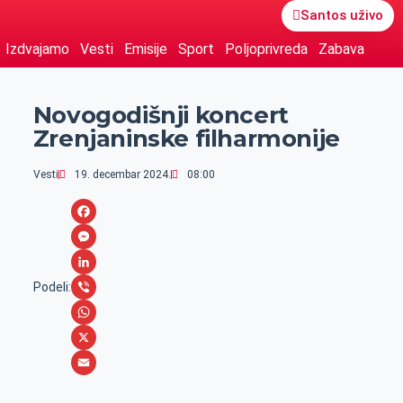
Santos uživo
Izdvajamo
Vesti
Emisije
Sport
Poljoprivreda
Zabava
Novogodišnji koncert
Zrenjaninske filharmonije
Vesti
19. decembar 2024.
08:00
F
a
M
c
e
L
Podeli:
e
s
i
V
b
s
n
i
W
o
e
k
b
h
X
o
n
e
e
a
E