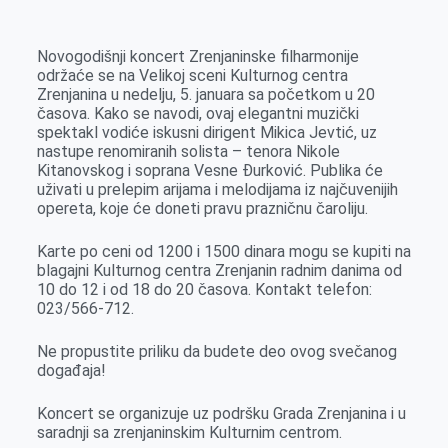
k
g
d
r
t
m
e
I
s
a
Novogodišnji koncert Zrenjaninske filharmonije
r
n
A
i
održaće se na Velikoj sceni Kulturnog centra
Zrenjanina u nedelju, 5. januara sa početkom u 20
p
l
časova. Kako se navodi, ovaj elegantni muzički
p
spektakl vodiće iskusni dirigent Mikica Jevtić, uz
nastupe renomiranih solista – tenora Nikole
Kitanovskog i soprana Vesne Đurković. Publika će
uživati u prelepim arijama i melodijama iz najčuvenijih
opereta, koje će doneti pravu prazničnu čaroliju.
Karte po ceni od 1200 i 1500 dinara mogu se kupiti na
blagajni Kulturnog centra Zrenjanin radnim danima od
10 do 12 i od 18 do 20 časova. Kontakt telefon:
023/566-712.
Ne propustite priliku da budete deo ovog svečanog
događaja!
Koncert se organizuje uz podršku Grada Zrenjanina i u
saradnji sa zrenjaninskim Kulturnim centrom.