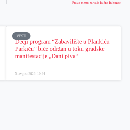
Pravo mesto za vaše kućne ljubimce
VESTI
Dečji program “Zabavilište u Plankiću
Parkiću” biće održan u toku gradske
manifestacije „Dani piva“
5. avgust 2026.
10:44