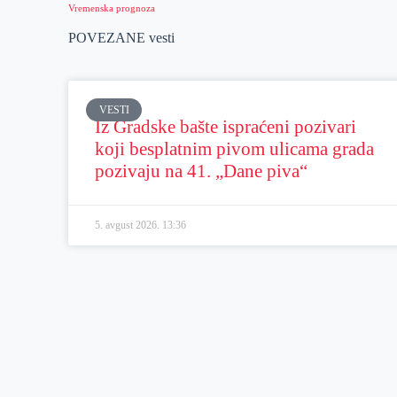
Vremenska prognoza
POVEZANE vesti
VESTI
Iz Gradske bašte ispraćeni pozivari
koji besplatnim pivom ulicama grada
pozivaju na 41. „Dane piva“
5. avgust 2026.
13:36