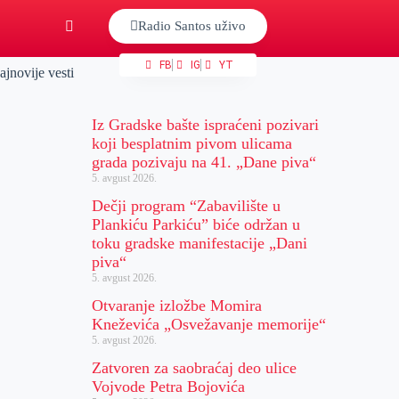
Radio Santos uživo
FB
IG
YT
ajnovije vesti
Iz Gradske bašte ispraćeni pozivari
koji besplatnim pivom ulicama
grada pozivaju na 41. „Dane piva“
5. avgust 2026.
Dečji program “Zabavilište u
Plankiću Parkiću” biće održan u
toku gradske manifestacije „Dani
piva“
5. avgust 2026.
Otvaranje izložbe Momira
Kneževića „Osvežavanje memorije“
5. avgust 2026.
Zatvoren za saobraćaj deo ulice
Vojvode Petra Bojovića