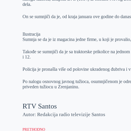
r
n
A
i
dela.
p
l
On se sumnjiči da je, od kraja januara ove godine do danas
p
Ilustracija
Sumnja se da je iz magacina jedne firme, u koji je provali
Takođe se sumnjiči da je sa traktorske prikolice na jednom
i 12.
Policija je pronašla više od polovine ukradenog đubriva i v
Po nalogu osnovnog javnog tužioca, osumnjičenom je određ
priveden tužiocu u Zrenjaninu.
RTV Santos
Autor: Redakcija radio televizije Santos
PRETHODNO