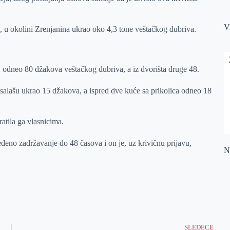
V
, u okolini Zrenjanina ukrao oko 4,3 tone veštačkog đubriva.
o, odneo 80 džakova veštačkog đubriva, a iz dvorišta druge 48.
 salašu ukrao 15 džakova, a ispred dve kuće sa prikolica odneo 18
ratila ga vlasnicima.
eno zadržavanje do 48 časova i on je, uz krivičnu prijavu,
Na
SLEDEĆE