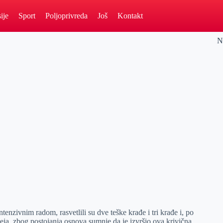
ije
Sport
Poljoprivreda
Još
Kontakt
N
tenzivnim radom, rasvetlili su dve teške krađe i tri krađe i, po
eja, zbog postojanja osnova sumnje da je izvršio ova krivična