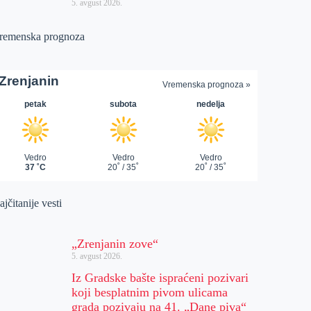
5. avgust 2026.
remenska prognoza
jčitanije vesti
„Zrenjanin zove“
5. avgust 2026.
Iz Gradske bašte ispraćeni pozivari
koji besplatnim pivom ulicama
grada pozivaju na 41. „Dane piva“