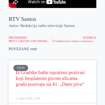
RTV Santos
Autor: Redakcija radio televizije Santos
PRETHODNO
SLEDEĆE
BRZO I LAKO DO 4.000 DINARA: Potrebno je samo da se REGISTRUJETE!
U Gradskoj kući održana svečanost povodom završetka diplomatske misije u Srbiji Georgea Dinu, generalnog konzula Rumunije u Vršcu
POVEZANE vesti
VESTI
Iz Gradske bašte ispraćeni pozivari
koji besplatnim pivom ulicama
grada pozivaju na 41. „Dane piva“
5. avgust 2026.
13:36