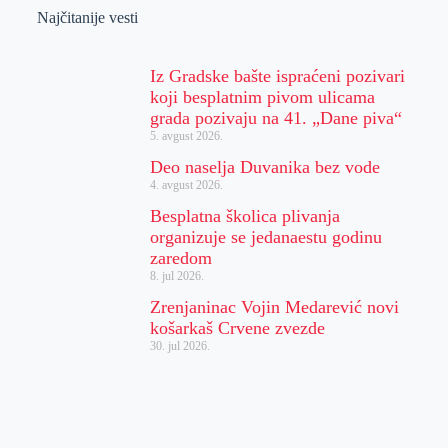
Najčitanije vesti
Iz Gradske bašte ispraćeni pozivari
koji besplatnim pivom ulicama
grada pozivaju na 41. „Dane piva“
5. avgust 2026.
Deo naselja Duvanika bez vode
4. avgust 2026.
Besplatna školica plivanja
organizuje se jedanaestu godinu
zaredom
8. jul 2026.
Zrenjaninac Vojin Medarević novi
košarkaš Crvene zvezde
30. jul 2026.