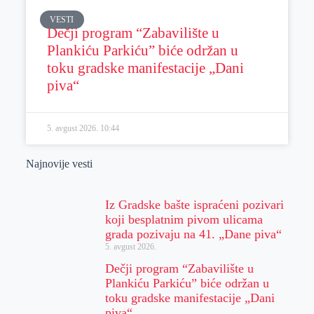
VESTI
Dečji program “Zabavilište u
Plankiću Parkiću” biće održan u
toku gradske manifestacije „Dani
piva“
5. avgust 2026.
10:44
Najnovije vesti
Iz Gradske bašte ispraćeni pozivari
koji besplatnim pivom ulicama
grada pozivaju na 41. „Dane piva“
5. avgust 2026.
Dečji program “Zabavilište u
Plankiću Parkiću” biće održan u
toku gradske manifestacije „Dani
piva“