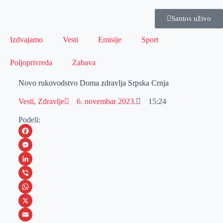
Santos uživo
Izdvajamo
Vesti
Emisije
Sport
Poljoprivreda
Zabava
Novo rukovodstvo Doma zdravlja Srpska Crnja
Vesti
,
Zdravlje
6. novembar 2023.
15:24
Podeli:
F
a
M
c
e
L
e
s
i
V
b
s
n
i
W
o
e
k
b
h
X