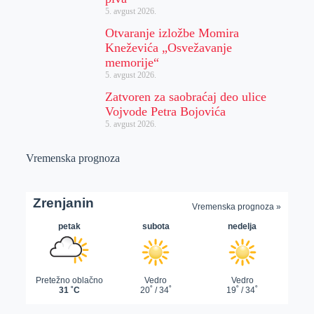
5. avgust 2026.
Otvaranje izložbe Momira
Kneževića „Osvežavanje
memorije“
5. avgust 2026.
Zatvoren za saobraćaj deo ulice
Vojvode Petra Bojovića
5. avgust 2026.
Vremenska prognoza