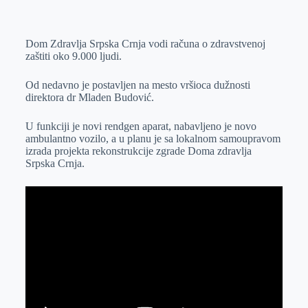
o
n
e
e
a
E
k
g
d
r
t
m
Dom Zdravlja Srpska Crnja vodi računa o zdravstvenoj
e
I
s
a
zaštiti oko 9.000 ljudi.
r
n
A
i
p
l
Od nedavno je postavljen na mesto vršioca dužnosti
direktora dr Mladen Budović.
p
U funkciji je novi rendgen aparat, nabavljeno je novo
ambulantno vozilo, a u planu je sa lokalnom samoupravom
izrada projekta rekonstrukcije zgrade Doma zdravlja
Srpska Crnja.