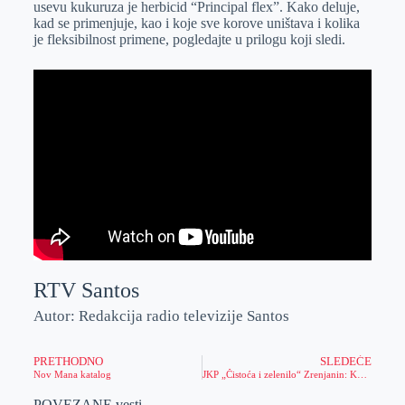
usevu kukuruza je herbicid “Principal flex”. Kako deluje,
r
n
A
i
kad se primenjuje, kao i koje sve korove uništava i kolika
je fleksibilnost primene, pogledajte u prilogu koji sledi.
p
l
p
RTV Santos
Autor: Redakcija radio televizije Santos
PRETHODNO
SLEDEĆE
Nov Mana katalog
JKP „Čistoća i zelenilo“ Zrenjanin: Kontejneri za komunalni otpad na poklon obrazovnim ustanovama
POVEZANE vesti