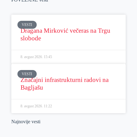
VESTI
Dragana Mirković večeras na Trgu
slobode
8. avgust 2026.
15:45
VESTI
Značajni infrastrukturni radovi na
Bagljašu
8. avgust 2026.
11:22
Najnovije vesti