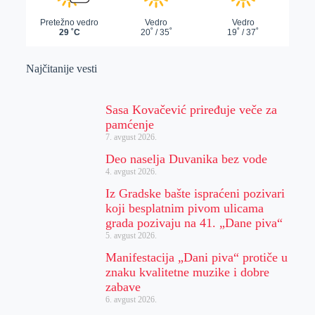
Najčitanije vesti
Sasa Kovačević priređuje veče za
pamćenje
7. avgust 2026.
Deo naselja Duvanika bez vode
4. avgust 2026.
Iz Gradske bašte ispraćeni pozivari
koji besplatnim pivom ulicama
grada pozivaju na 41. „Dane piva“
5. avgust 2026.
Manifestacija „Dani piva“ protiče u
znaku kvalitetne muzike i dobre
zabave
6. avgust 2026.