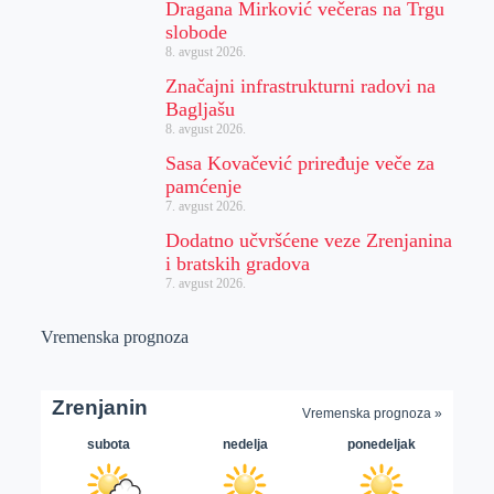
Dragana Mirković večeras na Trgu
slobode
8. avgust 2026.
Značajni infrastrukturni radovi na
Bagljašu
8. avgust 2026.
Sasa Kovačević priređuje veče za
pamćenje
7. avgust 2026.
Dodatno učvršćene veze Zrenjanina
i bratskih gradova
7. avgust 2026.
Vremenska prognoza