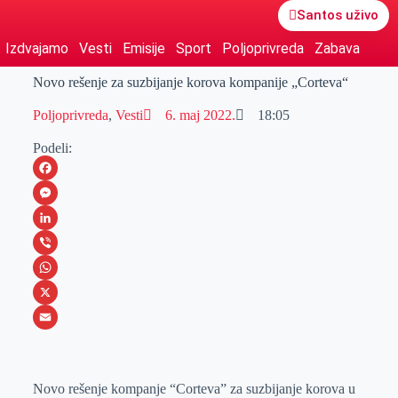
Santos uživo
Izdvajamo
Vesti
Emisije
Sport
Poljoprivreda
Zabava
Novo rešenje za suzbijanje korova kompanije „Corteva“
Poljoprivreda
,
Vesti
6. maj 2022.
18:05
Podeli:
F
a
M
c
e
L
e
s
i
V
b
s
n
i
W
o
e
k
b
h
X
o
n
e
e
a
E
k
g
d
r
t
m
Novo rešenje kompanje “Corteva” za suzbijanje korova u
e
I
s
a