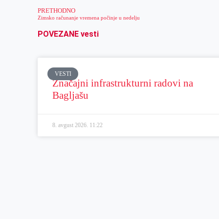
PRETHODNO
Zimsko računanje vremena počinje u nedelju
POVEZANE vesti
VESTI
Značajni infrastrukturni radovi na
Bagljašu
8. avgust 2026.
11:22