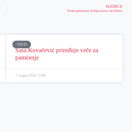
SLEDEĆE
Svaki penzioner dobija novac od države
VESTI
Sasa Kovačević priređuje veče za
pamćenje
7. avgust 2026.
23:00