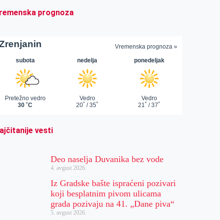
remenska prognoza
ajčitanije vesti
Deo naselja Duvanika bez vode
4. avgust 2026.
Iz Gradske bašte ispraćeni pozivari
koji besplatnim pivom ulicama
grada pozivaju na 41. „Dane piva“
5. avgust 2026.