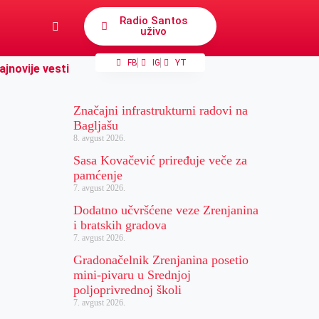
Radio Santos
uživo
FB
IG
YT
ajnovije vesti
Značajni infrastrukturni radovi na
Bagljašu
8. avgust 2026.
Sasa Kovačević priređuje veče za
pamćenje
7. avgust 2026.
Dodatno učvršćene veze Zrenjanina
i bratskih gradova
7. avgust 2026.
Gradonačelnik Zrenjanina posetio
mini-pivaru u Srednjoj
poljoprivrednoj školi
7. avgust 2026.