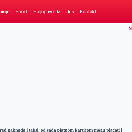
isije
Sport
Poljoprivreda
Još
Kontakt
N
ed naknada i taksi, od sada platnom karticom mogu plaćati i