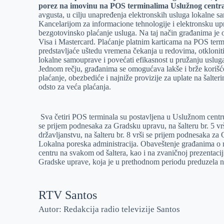
porez na imovinu na POS terminalima Uslužnog centra
r
n
A
i
avgusta, u cilju unapređenja elektronskih usluga lokalne 
Kancelarijom za informacione tehnologije i elektronsku up
p
l
bezgotovinsko plaćanje usluga. Na taj način građanima je
p
Visa i Mastercard. Plaćanje platnim karticama na POS term
predstavljaće uštedu vremena čekanja u redovima, otkloniti
lokalne samouprave i povećati efikasnost u pružanju uslug
Jednom rečju, građanima se omogućava lakše i brže korišć
plaćanje, obezbediće i najniže provizije za uplate na šalte
odsto za veća plaćanja.
Sva četiri POS terminala su postavljena u Uslužnom centru G
se prijem podnesaka za Gradsku upravu, na šalteru br. 5 vrš
državljanstvu, na šalteru br. 8 vrši se prijem podnesaka za O
Lokalna poreska administracija. Obaveštenje građanima o
centru na svakom od šaltera, kao i na zvaničnoj prezentaci
Gradske uprave, koja je u prethodnom periodu preduzela n
RTV Santos
Autor: Redakcija radio televizije Santos