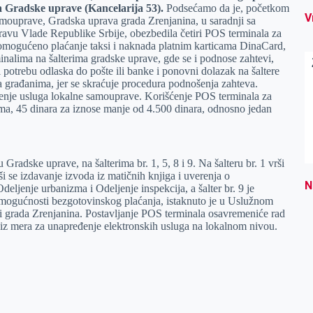
 Gradske uprave (Kancelarija 53).
Podsećamo da je, početkom
V
samouprave, Gradska uprava grada Zrenjanina, u saradnji sa
ravu Vlade Republike Srbije, obezbedila četiri POS terminala za
 omogućeno plaćanje taksi i naknada platnim karticama DinaCard,
inalima na šalterima gradske uprave, gde se i podnose zahtevi,
 potrebu odlaska do pošte ili banke i ponovni dolazak na šaltere
a građanima, jer se skraćuje procedura podnošenja zahteva.
enje usluga lokalne samouprave. Korišćenje POS terminala za
rima, 45 dinara za iznose manje od 4.500 dinara, odnosno jedan
radske uprave, na šalterima br. 1, 5, 8 i 9. Na šalteru br. 1 vrši
i se izdavanje izvoda iz matičnih knjiga i uverenja o
N
deljenje urbanizma i Odeljenje inspekcija, a šalter br. 9 je
 mogućnosti bezgotovinskog plaćanja, istaknuto je u Uslužnom
ji grada Zrenjanina. Postavljanje POS terminala osavremeniće rad
iz mera za unapređenje elektronskih usluga na lokalnom nivou.