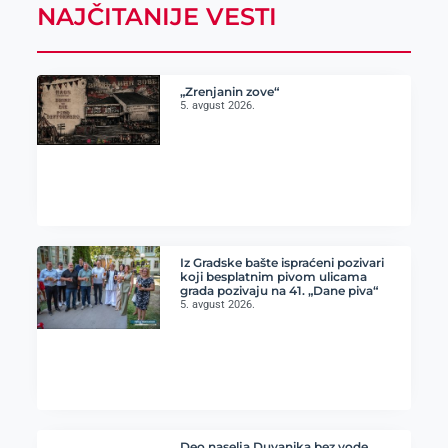
NAJČITANIJE VESTI
„Zrenjanin zove“
5. avgust 2026.
Iz Gradske bašte ispraćeni pozivari
koji besplatnim pivom ulicama
grada pozivaju na 41. „Dane piva“
5. avgust 2026.
Deo naselja Duvanika bez vode