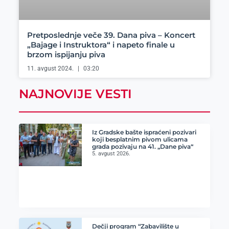
Pretposlednje veče 39. Dana piva – Koncert
„Bajage i Instruktora“ i napeto finale u
brzom ispijanju piva
11. avgust 2024.
03:20
NAJNOVIJE VESTI
Iz Gradske bašte ispraćeni pozivari
koji besplatnim pivom ulicama
grada pozivaju na 41. „Dane piva“
5. avgust 2026.
Dečji program “Zabavilište u