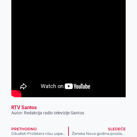
RTV Santos
Autor: Redakcija radio televizije Santos
PRETHODNO
SLEDEĆE
Džudisti Proletera nisu uspeli da se plasiraju u Prvu džudo ligu
Ženska Nova godina proslavljena u Zrenjaninu