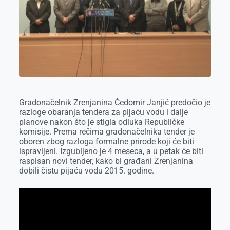
o
g
I
p
k
e
n
p
r
Gradonačelnik Zrenjanina Čedomir Janjić predočio je
razloge obaranja tendera za pijaću vodu i dalje
planove nakon što je stigla odluka Republičke
komisije. Prema rečima gradonačelnika tender je
oboren zbog razloga formalne prirode koji će biti
ispravljeni. Izgubljeno je 4 meseca, a u petak će biti
raspisan novi tender, kako bi građani Zrenjanina
dobili čistu pijaću vodu 2015. godine.