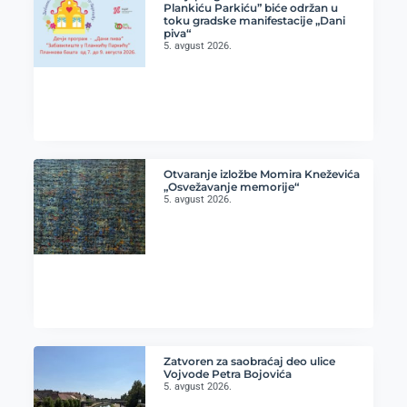
Plankiću Parkiću” biće održan u
toku gradske manifestacije „Dani
piva“
5. avgust 2026.
Otvaranje izložbe Momira Kneževića
„Osvežavanje memorije“
5. avgust 2026.
Zatvoren za saobraćaj deo ulice
Vojvode Petra Bojovića
5. avgust 2026.