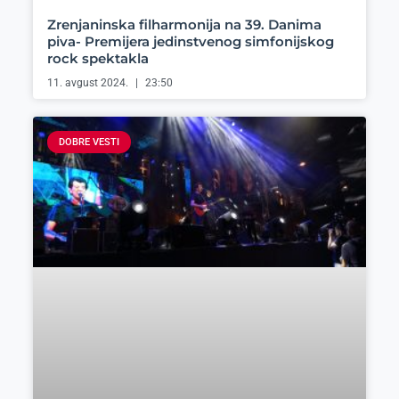
Zrenjaninska filharmonija na 39. Danima
piva- Premijera jedinstvenog simfonijskog
rock spektakla
11. avgust 2024.
23:50
DOBRE VESTI