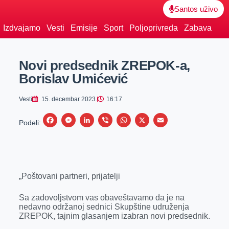
Santos uživo
Izdvajamo
Vesti
Emisije
Sport
Poljoprivreda
Zabava
Novi predsednik ZREPOK-a,
Borislav Umićević
Vesti
15. decembar 2023.
16:17
F
M
L
V
W
X
E
Podeli:
a
e
i
i
h
m
c
s
n
b
a
a
e
s
k
e
t
i
„Poštovani partneri, prijatelji
b
e
e
r
s
l
o
n
d
A
Sa zadovoljstvom vas obaveštavamo da je na
o
g
I
p
nedavno održanoj sednici Skupštine udruženja
ZREPOK, tajnim glasanjem izabran novi predsednik.
k
e
n
p