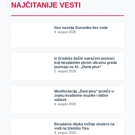
NAJČITANIJE VESTI
Deo naselja Duvanika bez vode
4. avgust 2026.
Iz Gradske bašte ispraćeni pozivari
koji besplatnim pivom ulicama grada
pozivaju na 41. „Dane piva“
5. avgust 2026.
Manifestacija „Dani piva“ protiče u
znaku kvalitetne muzike i dobre
zabave
6. avgust 2026.
Besplatna obuka vožnje skutera na
vodi na Izletištu Tisa
6. avgust 2026.