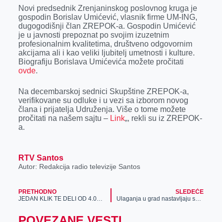
r
Novi predsednik Zrenjaninskog poslovnog kruga je
gospodin Borislav Umićević, vlasnik firme UM-ING,
dugogodišnji član ZREPOK-a. Gospodin Umićević
je u javnosti prepoznat po svojim izuzetnim
profesionalnim kvalitetima, društveno odgovornim
akcijama ali i kao veliki ljubitelj umetnosti i kulture.
Biografiju Borislava Umićevića možete pročitati
ovde
.
Na decembarskoj sednici Skupštine ZREPOK-a,
verifikovane su odluke i u vezi sa izborom novog
člana i prijatelja Udruženja. Više o tome možete
pročitati na našem sajtu –
Link
„, rekli su iz ZREPOK-
a.
RTV Santos
Autor: Redakcija radio televizije Santos
PRETHODNO
SLEDEĆE
JEDAN KLIK TE DELI OD 4.000 DINARA BONUSA: Odigraj BESPLATAN vikend tiket i uživaj u fudbalskom spektaklu!
Ulaganja u grad nastavljaju se i u 2024. godini
POVEZANE VESTI