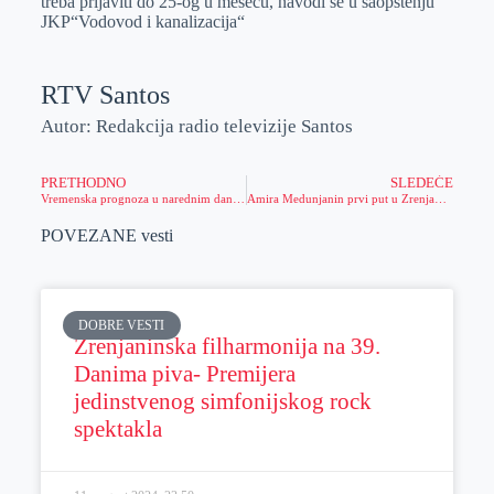
treba prijaviti do 25-og u mesecu, navodi se u saopštenju
JKP“Vodovod i kanalizacija“
RTV Santos
Autor: Redakcija radio televizije Santos
PRETHODNO
SLEDEĆE
Vremenska prognoza u narednim danima
Amira Medunjanin prvi put u Zrenjaninu
POVEZANE vesti
DOBRE VESTI
Zrenjaninska filharmonija na 39.
Danima piva- Premijera
jedinstvenog simfonijskog rock
spektakla