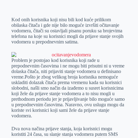
o
n
e
e
a
E
k
g
d
r
t
m
Kod onih korisnika koji nisu bili kod kuće prilikom
e
I
s
a
obilaska čitača i gde nije bilo moguće izvršiti očitavanje
r
n
A
i
vodomera, čitači su ostavljali pisanu poruku sa brojevima
telefona na koje su korisnici mogli da prijave stanje svojih
p
l
vodomera u prepodnevnim satima.
p
Problem je postojao kod korisnika koji rade u
prepodnevnim časovima i ne mogu biti prisutni ni u vreme
dolaska čitača, niti prijaviti stanje vodomera u definisano
vreme.Pošto je zbog velikog broja korisnika nemoguće
uskladiti dolazak čitača prema vremenu kada su korisnici
slobodni, našli smo način da izađemo u susret korisnicima
koji žele da prijave stanje vodomera a to nisu mogli u
prethodnom periodu jer je prijavljivanje bilo moguće samo
u prepodnevnim časovima. Naravno, ovu uslugu mogu da
koriste svi korisnici koji sami žele da prijave stanje
vodomera.
Dva nova načina prijave stanja, koja korisnici mogu
koristiti 24 časa, su slanje stanja vodomera putem SMS