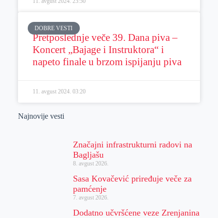
11. avgust 2024.
23:50
DOBRE VESTI
Pretposlednje veče 39. Dana piva –
Koncert „Bajage i Instruktora“ i
napeto finale u brzom ispijanju piva
11. avgust 2024.
03:20
Najnovije vesti
Značajni infrastrukturni radovi na
Bagljašu
8. avgust 2026.
Sasa Kovačević priređuje veče za
pamćenje
7. avgust 2026.
Dodatno učvršćene veze Zrenjanina