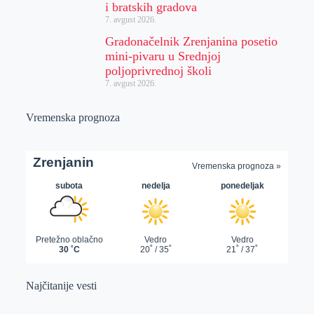
i bratskih gradova
7. avgust 2026.
Gradonačelnik Zrenjanina posetio
mini-pivaru u Srednjoj
poljoprivrednoj školi
7. avgust 2026.
Vremenska prognoza
Najčitanije vesti