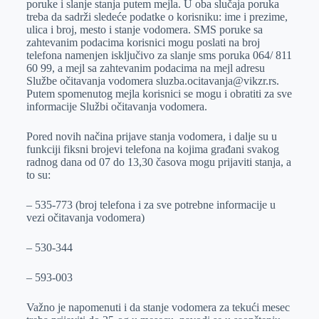
poruke i slanje stanja putem mejla. U oba slučaja poruka
treba da sadrži sledeće podatke o korisniku: ime i prezime,
ulica i broj, mesto i stanje vodomera. SMS poruke sa
zahtevanim podacima korisnici mogu poslati na broj
telefona namenjen isključivo za slanje sms poruka 064/ 811
60 99, a mejl sa zahtevanim podacima na mejl adresu
Službe očitavanja vodomera sluzba.ocitavanja@vikzr.rs.
Putem spomenutog mejla korisnici se mogu i obratiti za sve
informacije Službi očitavanja vodomera.
Pored novih načina prijave stanja vodomera, i dalje su u
funkciji fiksni brojevi telefona na kojima građani svakog
radnog dana od 07 do 13,30 časova mogu prijaviti stanja, a
to su:
– 535-773 (broj telefona i za sve potrebne informacije u
vezi očitavanja vodomera)
– 530-344
– 593-003
Važno je napomenuti i da stanje vodomera za tekući mesec