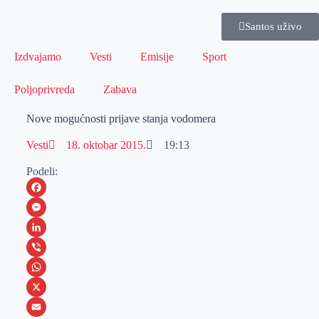
Santos uživo
Izdvajamo
Vesti
Emisije
Sport
Poljoprivreda
Zabava
Nove mogućnosti prijave stanja vodomera
Vesti
18. oktobar 2015.
19:13
Podeli:
F
a
M
c
e
L
e
s
i
V
b
s
n
i
W
o
e
k
b
h
X