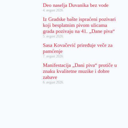
Deo naselja Duvanika bez vode
4. avgust 2026.
Iz Gradske bašte ispraćeni pozivari
koji besplatnim pivom ulicama
grada pozivaju na 41. „Dane piva“
5. avgust 2026.
Sasa Kovačević priređuje veče za
pamćenje
7. avgust 2026.
Manifestacija „Dani piva“ protiče u
znaku kvalitetne muzike i dobre
zabave
6. avgust 2026.