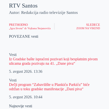
RTV Santos
Autor: Redakcija radio televizije Santos
PRETHODNO
SLEDEĆE
„Igra života“ dr Vojkana Stojanovića
ZOOM NA VIKEND
POVEZANE vesti
Vesti
Iz Gradske bašte ispraćeni pozivari koji besplatnim pivom
ulicama grada pozivaju na 41. „Dane piva“
5. avgust 2026.
13:36
Vesti
Dečji program “Zabavilište u Plankiću Parkiću” biće
održan u toku gradske manifestacije „Dani piva“
5. avgust 2026.
10:44
Najnovije vesti