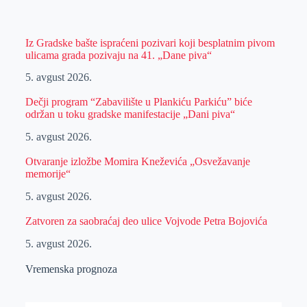
Iz Gradske bašte ispraćeni pozivari koji besplatnim pivom
ulicama grada pozivaju na 41. „Dane piva“
5. avgust 2026.
Dečji program “Zabavilište u Plankiću Parkiću” biće
održan u toku gradske manifestacije „Dani piva“
5. avgust 2026.
Otvaranje izložbe Momira Kneževića „Osvežavanje
memorije“
5. avgust 2026.
Zatvoren za saobraćaj deo ulice Vojvode Petra Bojovića
5. avgust 2026.
Vremenska prognoza