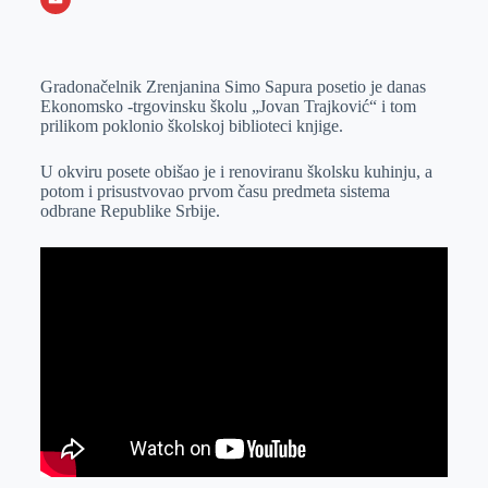
o
n
e
e
a
E
k
g
d
r
t
m
Gradonačelnik Zrenjanina Simo Sapura posetio je danas
e
I
s
a
Ekonomsko -trgovinsku školu „Jovan Trajković“ i tom
r
n
A
i
prilikom poklonio školskoj biblioteci knjige.
p
l
U okviru posete obišao je i renoviranu školsku kuhinju, a
p
potom i prisustvovao prvom času predmeta sistema
odbrane Republike Srbije.