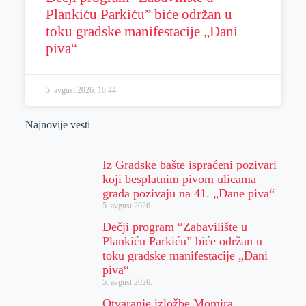
Plankiću Parkiću” biće održan u
toku gradske manifestacije „Dani
piva“
5. avgust 2026.
10:44
Najnovije vesti
Iz Gradske bašte ispraćeni pozivari
koji besplatnim pivom ulicama
grada pozivaju na 41. „Dane piva“
5. avgust 2026.
Dečji program “Zabavilište u
Plankiću Parkiću” biće održan u
toku gradske manifestacije „Dani
piva“
5. avgust 2026.
Otvaranje izložbe Momira