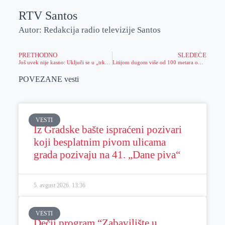
RTV Santos
Autor: Redakcija radio televizije Santos
PRETHODNO
SLEDEĆE
Još uvek nije kasno: Uključi se u „trku“ i osvoji kartu za EURO!
Litijom dugom više od 100 metara obeležena Lazareva subota (Vrbica) u Zrenjaninu
POVEZANE vesti
VESTI
Iz Gradske bašte ispraćeni pozivari
koji besplatnim pivom ulicama
grada pozivaju na 41. „Dane piva“
5. avgust 2026.
13:36
VESTI
Dečji program “Zabavilište u