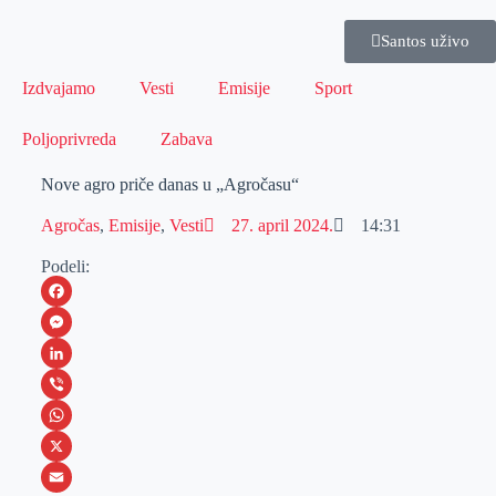
Santos uživo
Izdvajamo
Vesti
Emisije
Sport
Poljoprivreda
Zabava
Nove agro priče danas u „Agročasu“
Agročas
,
Emisije
,
Vesti
27. april 2024.
14:31
Podeli:
F
a
M
c
e
L
e
s
i
V
b
s
n
i
W
o
e
k
b
h
X