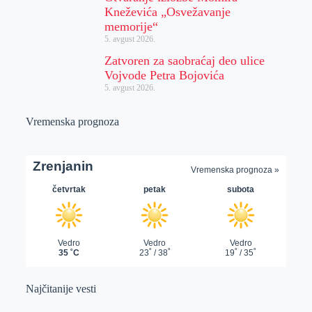
Kneževića „Osvežavanje
memorije“
5. avgust 2026.
Zatvoren za saobraćaj deo ulice
Vojvode Petra Bojovića
5. avgust 2026.
Vremenska prognoza
Najčitanije vesti