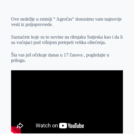
o
n
e
e
a
E
k
g
d
r
t
m
Ove nedellje u emisiji “ Agročas“ donosimo vam najnovije
e
I
s
a
vesti iz poljoprovrede.
r
n
A
i
p
l
Saznaćete koje su to novine na ribnjaku Sutjeska kao i da li
su voćnjaci pod višnjom pretrpeli velika oštećenja.
p
Šta vas još očekuje danas u 17 časova , pogledajte u
prilogu.