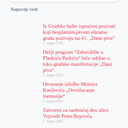
Najnovije vesti
Iz Gradske bašte ispraćeni pozivari
koji besplatnim pivom ulicama
grada pozivaju na 41. „Dane piva“
5. avgust 2026.
Dečji program “Zabavilište u
Plankiću Parkiću” biće održan u
toku gradske manifestacije „Dani
piva“
5. avgust 2026.
Otvaranje izložbe Momira
Kneževića „Osvežavanje
memorije“
5. avgust 2026.
Zatvoren za saobraćaj deo ulice
Vojvode Petra Bojovića
5. avgust 2026.