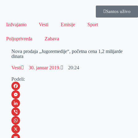
Santos uživo
Izdvajamo
Vesti
Emisije
Sport
Poljoprivreda
Zabava
Nova prodaja „Jugoremedije“, početna cena 1,2 milijarde
dinara
Vesti
30. januar 2019.
20:24
Podeli:
F
a
M
c
e
L
e
s
i
V
b
s
n
i
W
o
e
k
b
h
X