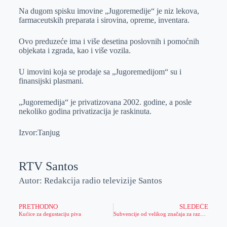
Na dugom spisku imovine „Jugoremedije“ je niz lekova,
farmaceutskih preparata i sirovina, opreme, inventara.
Ovo preduzeće ima i više desetina poslovnih i pomoćnih
objekata i zgrada, kao i više vozila.
U imovini koja se prodaje sa „Jugoremedijom“ su i
finansijski plasmani.
„Jugoremedija“ je privatizovana 2002. godine, a posle
nekoliko godina privatizacija je raskinuta.
Izvor:Tanjug
RTV Santos
Autor: Redakcija radio televizije Santos
PRETHODNO
SLEDEĆE
Kućice za degustaciju piva
Subvencije od velikog značaja za razvoj stočarstva