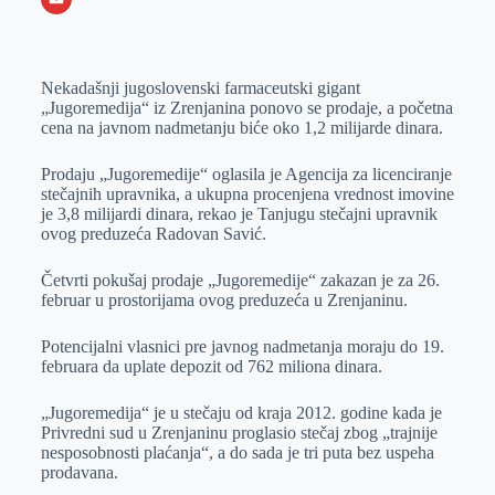
o
n
e
e
a
E
k
g
d
r
t
m
Nekadašnji jugoslovenski farmaceutski gigant
e
I
s
a
„Jugoremedija“ iz Zrenjanina ponovo se prodaje, a početna
r
n
A
i
cena na javnom nadmetanju biće oko 1,2 milijarde dinara.
p
l
Prodaju „Jugoremedije“ oglasila je Agencija za licenciranje
p
stečajnih upravnika, a ukupna procenjena vrednost imovine
je 3,8 milijardi dinara, rekao je Tanjugu stečajni upravnik
ovog preduzeća Radovan Savić.
Četvrti pokušaj prodaje „Jugoremedije“ zakazan je za 26.
februar u prostorijama ovog preduzeća u Zrenjaninu.
Potencijalni vlasnici pre javnog nadmetanja moraju do 19.
februara da uplate depozit od 762 miliona dinara.
„Jugoremedija“ je u stečaju od kraja 2012. godine kada je
Privredni sud u Zrenjaninu proglasio stečaj zbog „trajnije
nesposobnosti plaćanja“, a do sada je tri puta bez uspeha
prodavana.