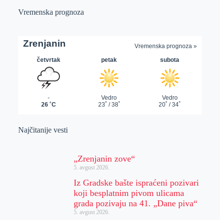
Vremenska prognoza
Najčitanije vesti
„Zrenjanin zove“
5. avgust 2026.
Iz Gradske bašte ispraćeni pozivari
koji besplatnim pivom ulicama
grada pozivaju na 41. „Dane piva“
5. avgust 2026.