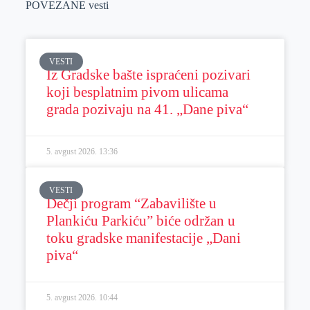
POVEZANE vesti
VESTI
Iz Gradske bašte ispraćeni pozivari
koji besplatnim pivom ulicama
grada pozivaju na 41. „Dane piva“
5. avgust 2026.
13:36
VESTI
Dečji program “Zabavilište u
Plankiću Parkiću” biće održan u
toku gradske manifestacije „Dani
piva“
5. avgust 2026.
10:44