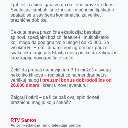
r
Ljubitelji casino igara znaju da cene prave vrednosti.
Svetlucavi simboli, snežni sjaj i moćni multiplikatori
spajaju se u savršenu kombinaciju za velike,
praznične dobitke.
Čeka te prava praznična eksplozija: besplatni
spinovi, specijalni božićni feature-i i multiplikatori
koji mogu da podignu tvoje uloge i do x5.000. Sa
visokim RTP-om i dinamičnom igrom bez pauze,
svako okretanje predstavlja novu priliku da zakoračiš
kroz kapije novogodišnje sreće.
Želiš da probaš najnoviju igru? To možeš u svega
nekoliko klikova – registruj se na meridianbet.rs,
verifikuj nalog i
preuzmi bonus dobrodošlice od
26.000 dinara
i kreni u novu avanturu!
Zaigraj i otkrij – da li će baš ovaj spin doneti
prazničnu magiju koju čekaš?
RTV Santos
Autor: Redakcija radio televizije Santos