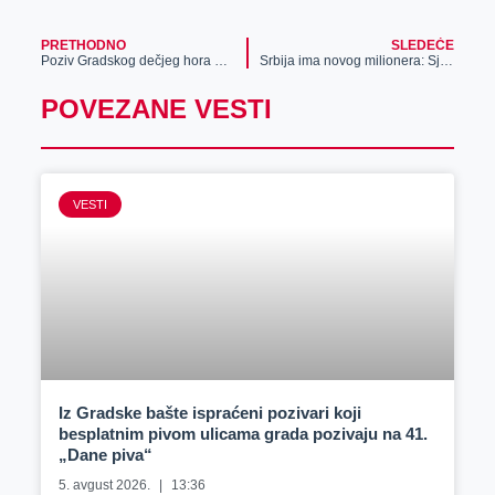
PRETHODNO
SLEDEĆE
Poziv Gradskog dečjeg hora Kulturnog centra Zrenjanina – Prijem novih članova
Srbija ima novog milionera: Sjenica slavi šampiona klađenja – ovako je majstor zaradio skoro TRI MILIONA! (FOTO)
POVEZANE VESTI
VESTI
Iz Gradske bašte ispraćeni pozivari koji
besplatnim pivom ulicama grada pozivaju na 41.
„Dane piva“
5. avgust 2026.
13:36