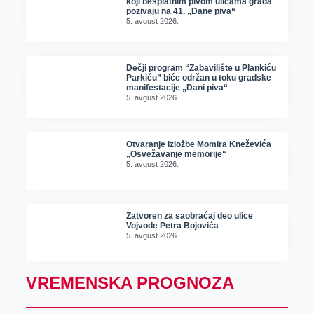
koji besplatnim pivom ulicama grada
pozivaju na 41. „Dane piva“
5. avgust 2026.
Dečji program “Zabavilište u Plankiću
Parkiću” biće održan u toku gradske
manifestacije „Dani piva“
5. avgust 2026.
Otvaranje izložbe Momira Kneževića
„Osvežavanje memorije“
5. avgust 2026.
Zatvoren za saobraćaj deo ulice
Vojvode Petra Bojovića
5. avgust 2026.
VREMENSKA PROGNOZA