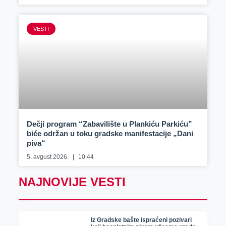
VESTI
Dečji program “Zabavilište u Plankiću Parkiću”
biće održan u toku gradske manifestacije „Dani
piva“
5. avgust 2026.
10:44
NAJNOVIJE VESTI
Iz Gradske bašte ispraćeni pozivari