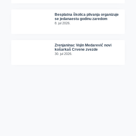
Besplatna školica plivanja organizuje
se jedanaestu godinu zaredom
8. jul 2026.
Zrenjaninac Vojin Medarević novi
košarkaš Crvene zvezde
30. jul 2026.