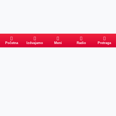
Početna
Izdvajamo
Meni
Radio
Pretraga
PRETRAGA
Kategorije
Ostalo
Naslovna