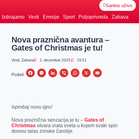
Santos uživo
Izdvajamo
Vesti
Emisije
Sport
Poljoprivreda
Zabava
Nova praznična avantura –
Gates of Christmas je tu!
Vesti
,
Zabava
2. decembar 2025.
19:51
F
M
L
V
W
X
E
Podeli:
a
e
i
i
h
m
c
s
n
b
a
a
e
s
k
e
t
i
Isprobaj novu igru!
b
e
e
r
s
l
o
n
d
A
Nova praznična senzacija je tu –
Gates of
o
g
I
p
Christmas
otvara vrata sveta u kojem svaki spin
donosi talas zimske čarolije.
k
e
n
p