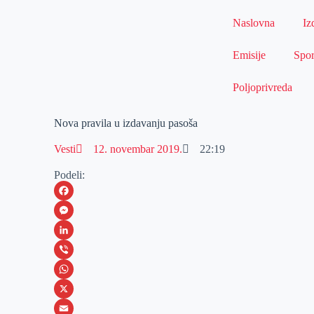
Naslovna
Iz
Emisije
Spor
Poljoprivreda
Nova pravila u izdavanju pasoša
Vesti
12. novembar 2019.
22:19
Podeli:
F
a
M
c
e
L
e
s
i
V
b
s
n
i
W
o
e
k
b
h
X