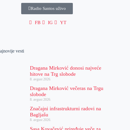
Radio Santos uživo
FB
IG
YT
ajnovije vesti
Dragana Mirković donosi najveće
hitove na Trg slobode
8. avgust 2026.
Dragana Mirković večeras na Trgu
slobode
8. avgust 2026.
Značajni infrastrukturni radovi na
Bagljašu
8. avgust 2026.
Sasa Kovačević priređuje veče za