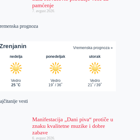
pamćenje
7. avgust 2026.
remenska prognoza
jčitanije vesti
Manifestacija „Dani piva“ protiče u
znaku kvalitetne muzike i dobre
zabave
6. avgust 2026.