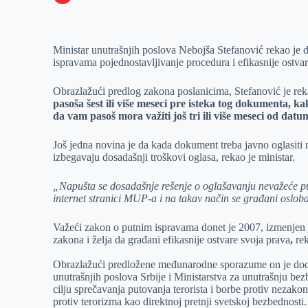
o
n
e
e
a
E
k
g
d
r
t
m
Ministar unutrašnjih poslova Nebojša Stefanović rekao je 
e
I
s
a
ispravama pojednostavljivanje procedura i efikasnije ostva
r
n
A
i
p
l
Obrazlažući predlog zakona poslanicima, Stefanović je rek
pasoša šest ili više meseci pre isteka tog dokumenta, 
p
da vam pasoš mora važiti još tri ili više meseci od datum
Još jedna novina je da kada dokument treba javno oglasiti 
izbegavaju dosadašnji troškovi oglasa, rekao je ministar.
„Napušta se dosadašnje rešenje o oglašavanju nevažeće pu
internet stranici MUP-a i na takav način se građani oslob
Važeći zakon o putnim ispravama donet je 2007, izmenjen j
zakona i želja da građani efikasnije ostvare svoja prava
,
rek
Obrazlažući predložene međunarodne sporazume on je d
unutrašnjih poslova Srbije i Ministarstva za unutrašnju b
cilju sprečavanja putovanja terorista i borbe protiv nezakon
protiv terorizma kao direktnoj pretnji svetskoj bezbednosti.