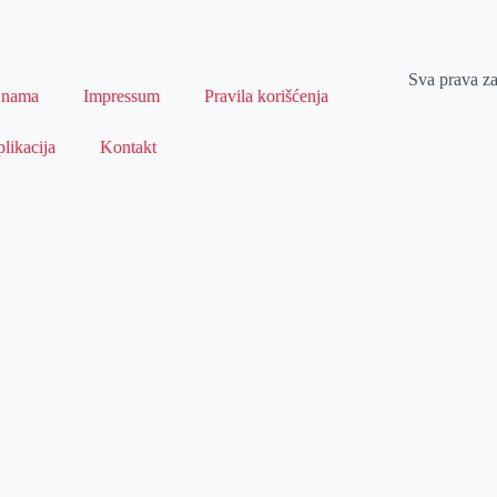
Sva prava z
 nama
Impressum
Pravila korišćenja
likacija
Kontakt
Naslovna
Izdvajamo