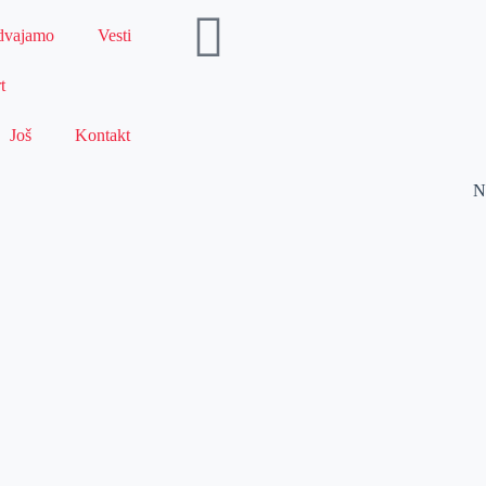
dvajamo
Vesti
t
Još
Kontakt
N