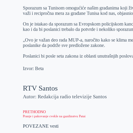
Sporazum sa Tunisom omogućiće našim građanima koji živ
važi i recipročna mera za građane Tunisa kod nas, objasnio
On je istakao da sporazum sa Evropskom policijskom kance
kao i da bi poslanici trebalo da potvrde i nekoliko sporazu
„Ovo je važan deo rada MUP-a, naročito kako se klima menj
poslanike da podrže sve predložene zakone.
Poslanici bi posle seta zakona iz oblasti unutrašnjih poslo
Izvor: Beta
RTV Santos
Autor: Redakcija radio televizije Santos
PRETHODNO
Pranje i pakovanje cvekle na gazdinstvu Patai
POVEZANE vesti