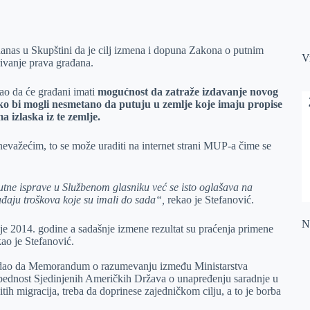
danas u Skupštini da je cilj izmena i dopuna Zakona o putnim
V
rivanje prava građana.
ao da će građani imati
mogućnost da zatraže izdavanje novog
kako bi mogli nesmetano da putuju u zemlje koje imaju propise
a izlaska iz te zemlje.
nevažećim, to se može uraditi na internet strani MUP-a čime se
tne isprave u Službenom glasniku već se isto oglašava na
ađaju troškova koje su imali do sada“,
rekao je Stefanović.
Na
e 2014. godine a sadašnje izmene rezultat su praćenja primene
ao je Stefanović.
odao da Memorandum o razumevanju između Ministarstva
ezbednost Sjedinjenih Američkih Država o unapređenju saradnje u
itih migracija, treba da doprinese zajedničkom cilju, a to je borba