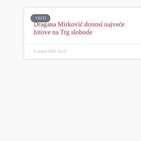
VESTI
Dragana Mirković donosi najveće
hitove na Trg slobode
8. avgust 2026.
23:22