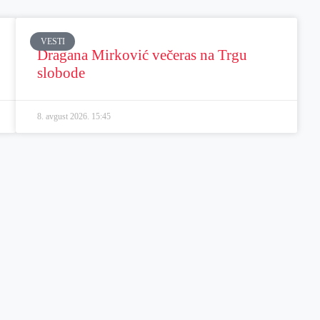
VESTI
Dragana Mirković večeras na Trgu
slobode
8. avgust 2026.
15:45