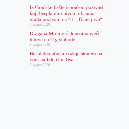
Iz Gradske bašte ispraćeni pozivari
koji besplatnim pivom ulicama
grada pozivaju na 41. „Dane piva“
5. avgust 2026.
Dragana Mirković donosi najveće
hitove na Trg slobode
8. avgust 2026.
Besplatna obuka vožnje skutera na
vodi na Izletištu Tisa
6. avgust 2026.