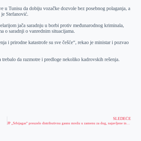
e u Tunisu da dobiju vozačke dozvole bez posebnog polaganja, a
 je Stefanović.
larijom jača saradnju u borbi protiv međunarodnog kriminala,
ma o saradnji o vanrednim situacijama.
a i prirodne katastrofe su sve češće“, rekao je ministar i pozvao
va trebalo da razmotre i predloge nekoliko kadrovskih rešenja.
SLEDEĆE
JP „Srbijagas“ preuzelo distributivnu gasnu mrežu u zamenu za dug, najavljene investicije u iznosu od 14 miliona evra