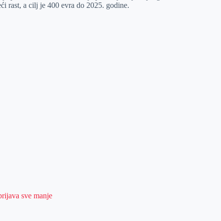
i rast, a cilj je 400 evra do 2025. godine.
prijava sve manje