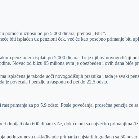
nu pomoć u iznosu od po 5.000 dinara, prenosi „Blic“.
neće biti isplaćen uz penzioni ček, već će kao posebno primanje biti 
vakom penzioneru isplati po 5.000 dinara. To je njihov novogodišnji po
godine. Novac od blizu 85 miliona evra je obezbeđen i ovih dana biće 
ma isplaćena je takođe uoči novogodišnjih praznika i tada je svaki p
ada je povećala i penzije u rasponu od pet do 22,5 odsto.
ni rast primanja za po 5,9 odsto. Posle povećanja, prosečna penzija će s
eri dobijati oko 600 dinara više, dok će oni sa najvećim primanjima (i
oja podrazumeva usklađivanje primanja najstarijih građana sa 50 odsto in