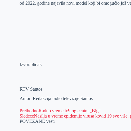
od 2022. godine najavila novi model koji bi omogućio još već
Izvor:blic.rs
RTV Santos
Autor: Redakcija radio televizije Santos
Prethodno
Radno vreme tržnog centra „Big“
Sledeće
Nasilja u vreme epidemije virusa kovid 19 sve više, 
POVEZANE vesti