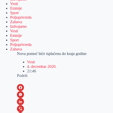
Vesti
Emisije
Sport
Poljoprivreda
Zabava
Izdvajamo
Vesti
Emisije
Sport
Poljoprivreda
Zabava
Nova pomoć biće isplaćena do kraja godine
Vesti
4. decembar 2020.
21:46
Podeli:
F
a
M
c
e
L