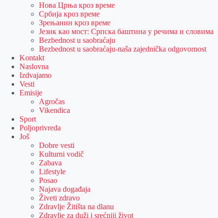
Нова Црња кроз време
Србија кроз време
Зрењанин кроз време
Језик као мост: Српска баштина у речима и словима
Bezbednost u saobraćaju
Bezbednost u saobraćaju-naša zajednička odgovornost
Kontakt
Naslovna
Izdvajamo
Vesti
Emisije
Agročas
Vikendica
Sport
Poljoprivreda
Još
Dobre vesti
Kulturni vodič
Zabava
Lifestyle
Posao
Najava događaja
Živeti zdravo
Zdravlje Žitišta na dlanu
Zdravlje za duži i srećniji život