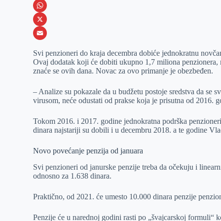
e
s
i
V
b
s
n
i
W
o
e
k
b
h
X
o
n
e
e
a
E
Svi penzioneri do kraja decembra dobiće jednokratnu novča
k
g
d
r
t
m
Ovaj dodatak koji će dobiti ukupno 1,7 miliona penzionera, 
znaće se ovih dana. Novac za ovo primanje je obezbeđen.
e
I
s
a
r
n
A
i
– Analize su pokazale da u budžetu postoje sredstva da se s
virusom, neće odustati od prakse koja je prisutna od 2016. 
p
l
p
Tokom 2016. i 2017. godine jednokratna podrška penzioneri
dinara najstariji su dobili i u decembru 2018. a te godine Vl
Novo povećanje penzija od januara
Svi penzioneri od janurske penzije treba da očekuju i linear
odnosno za 1.638 dinara.
Praktično, od 2021. će umesto 10.000 dinara penzije penzion
Penzije će u narednoj godini rasti po „švajcarskoj formuli“ k