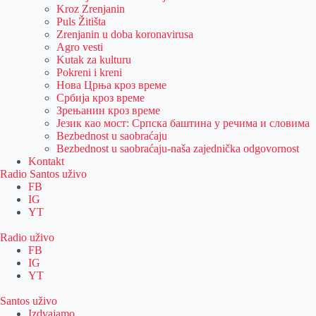
Kroz Zrenjanin
Puls Žitišta
Zrenjanin u doba koronavirusa
Agro vesti
Kutak za kulturu
Pokreni i kreni
Нова Црња кроз време
Србија кроз време
Зрењанин кроз време
Језик као мост: Српска баштина у речима и словима
Bezbednost u saobraćaju
Bezbednost u saobraćaju-naša zajednička odgovornost
Kontakt
Radio Santos uživo
FB
IG
YT
Radio uživo
FB
IG
YT
Santos uživo
Izdvajamo