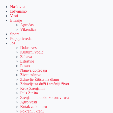
Skip
to
Naslovna
content
Izdvajamo
Vesti
Emisije
Agročas
Vikendica
Sport
Poljoprivreda
Još
Dobre vesti
Kulturni vodič
Zabava
Lifestyle
Posao
Najava događaja
Živeti zdravo
Zdravlje Žitišta na dlanu
Zdravlje za duži i srećniji život
Kroz Zrenjanin
Puls Žitišta
Zrenjanin u doba koronavirusa
Agro vesti
Kutak za kulturu
Pokreni i kreni