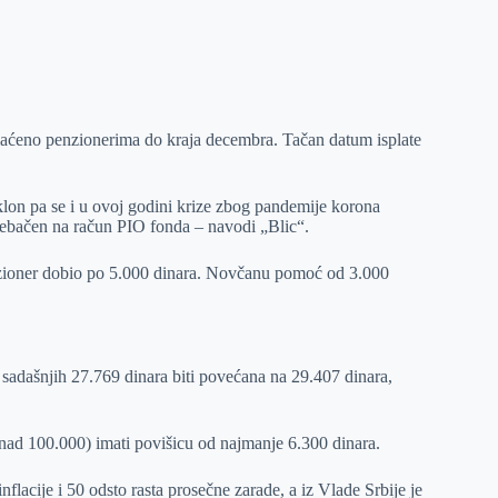
uplaćeno penzionerima do kraja decembra. Tačan datum isplate
klon pa se i u ovoj godini krize zbog pandemije korona
prebačen na račun PIO fonda – navodi „Blic“.
enzioner dobio po 5.000 dinara. Novčanu pomoć od 3.000
a sadašnjih 27.769 dinara biti povećana na 29.407 dinara,
znad 100.000) imati povišicu od najmanje 6.300 dinara.
flacije i 50 odsto rasta prosečne zarade, a iz Vlade Srbije je