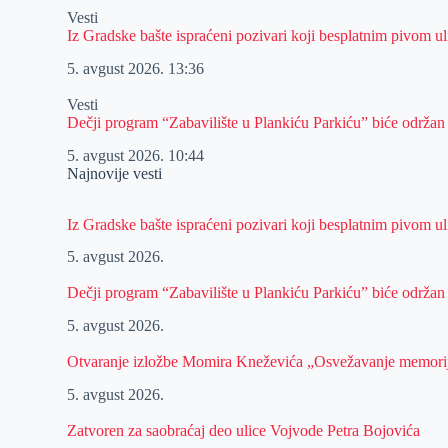
Vesti
Iz Gradske bašte ispraćeni pozivari koji besplatnim pivom 
5. avgust 2026.
13:36
Vesti
Dečji program “Zabavilište u Plankiću Parkiću” biće održan
5. avgust 2026.
10:44
Najnovije vesti
Iz Gradske bašte ispraćeni pozivari koji besplatnim pivom 
5. avgust 2026.
Dečji program “Zabavilište u Plankiću Parkiću” biće održan
5. avgust 2026.
Otvaranje izložbe Momira Kneževića „Osvežavanje memori
5. avgust 2026.
Zatvoren za saobraćaj deo ulice Vojvode Petra Bojovića