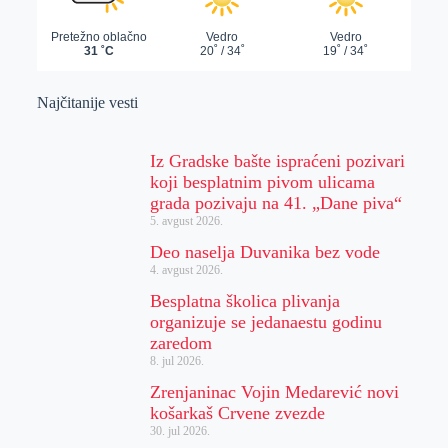
Najčitanije vesti
Iz Gradske bašte ispraćeni pozivari
koji besplatnim pivom ulicama
grada pozivaju na 41. „Dane piva“
5. avgust 2026.
Deo naselja Duvanika bez vode
4. avgust 2026.
Besplatna školica plivanja
organizuje se jedanaestu godinu
zaredom
8. jul 2026.
Zrenjaninac Vojin Medarević novi
košarkaš Crvene zvezde
30. jul 2026.