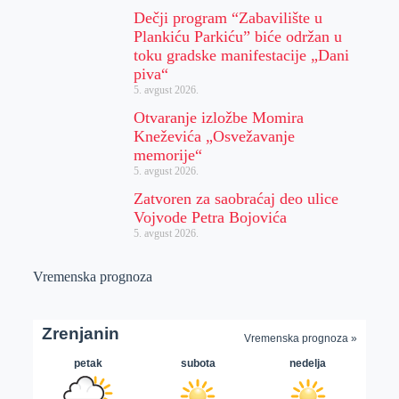
Dečji program “Zabavilište u
Plankiću Parkiću” biće održan u
toku gradske manifestacije „Dani
piva“
5. avgust 2026.
Otvaranje izložbe Momira
Kneževića „Osvežavanje
memorije“
5. avgust 2026.
Zatvoren za saobraćaj deo ulice
Vojvode Petra Bojovića
5. avgust 2026.
Vremenska prognoza