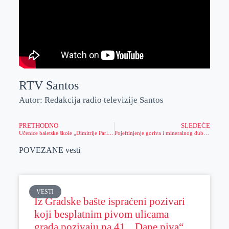
RTV Santos
Autor: Redakcija radio televizije Santos
PRETHODNO
SLEDEĆE
Učenice baletske škole „Dimitrije Parlić“ oduševile publiku na završnom koncertu
Pojeftinjenje goriva i mineralnog đubriva na svetskim berzama
POVEZANE vesti
VESTI
Iz Gradske bašte ispraćeni pozivari
koji besplatnim pivom ulicama
grada pozivaju na 41. „Dane piva“