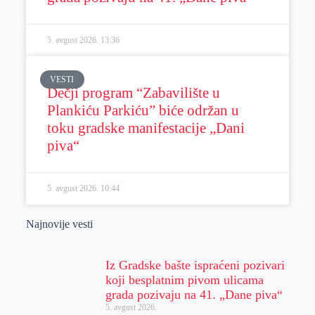
5. avgust 2026.
13:36
VESTI
Dečji program “Zabavilište u
Plankiću Parkiću” biće održan u
toku gradske manifestacije „Dani
piva“
5. avgust 2026.
10:44
Najnovije vesti
Iz Gradske bašte ispraćeni pozivari
koji besplatnim pivom ulicama
grada pozivaju na 41. „Dane piva“
5. avgust 2026.