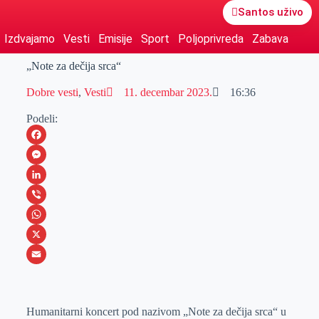
Santos uživo
Izdvajamo
Vesti
Emisije
Sport
Poljoprivreda
Zabava
„Note za dečija srca“
Dobre vesti
,
Vesti
11. decembar 2023.
16:36
Podeli:
F
a
M
c
e
L
e
s
i
V
b
s
n
i
W
o
e
k
b
h
X
o
n
e
e
a
E
k
g
d
r
t
m
Humanitarni koncert pod nazivom „Note za dečija srca“ u
e
I
s
a