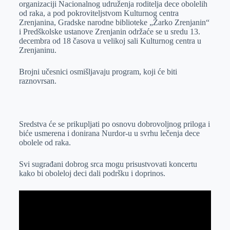
organizaciji Nacionalnog udruženja roditelja dece obolelih
r
n
A
i
od raka, a pod pokroviteljstvom Kulturnog centra
Zrenjanina, Gradske narodne biblioteke „Žarko Zrenjanin“
p
l
i Predškolske ustanove Zrenjanin održaće se u sredu 13.
p
decembra od 18 časova u velikoj sali Kulturnog centra u
Zrenjaninu.
Brojni učesnici osmišljavaju program, koji će biti
raznovrsan.
Sredstva će se prikupljati po osnovu dobrovoljnog priloga i
biće usmerena i donirana Nurdor-u u svrhu lečenja dece
obolele od raka.
Svi sugrađani dobrog srca mogu prisustvovati koncertu
kako bi oboleloj deci dali podršku i doprinos.