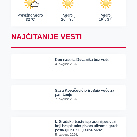
NAJČITANIJE VESTI
Deo naselja Duvanika bez vode
4. avgust 2026.
Sasa Kovačević priređuje veče za
pamćenje
7. avgust 2026.
Iz Gradske bašte ispraćeni pozivari
koji besplatnim pivom ulicama grada
pozivaju na 41. „Dane piva“
5. avgust 2026.