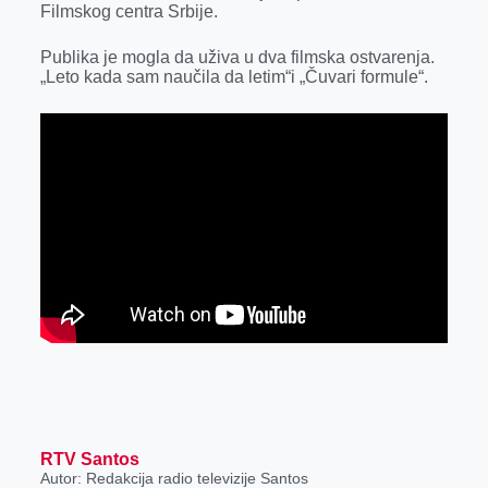
Filmskog centra Srbije.
r
Publika je mogla da uživa u dva filmska ostvarenja.
„Leto kada sam naučila da letim“i „Čuvari formule“.
RTV Santos
Autor: Redakcija radio televizije Santos