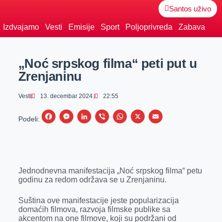
Santos uživo
Izdvajamo
Vesti
Emisije
Sport
Poljoprivreda
Zabava
„Noć srpskog filma“ peti put u
Zrenjaninu
Vesti
13. decembar 2024.
22:55
F
M
L
V
W
X
E
Podeli:
a
e
i
i
h
m
c
s
n
b
a
a
e
s
k
e
t
i
Jednodnevna manifestacija „Noć srpskog filma“ petu
b
e
e
r
s
l
godinu za redom održava se u Zrenjaninu.
o
n
d
A
o
g
I
p
Suština ove manifestacije jeste popularizacija
domaćih filmova, razvoja filmske publike sa
k
e
n
p
akcentom na one filmove, koji su podržani od