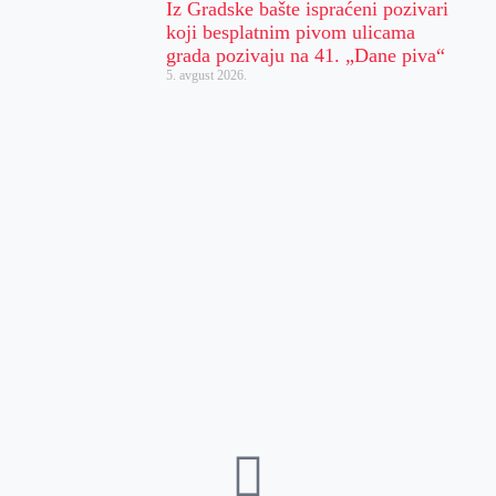
Iz Gradske bašte ispraćeni pozivari
koji besplatnim pivom ulicama
grada pozivaju na 41. „Dane piva“
5. avgust 2026.