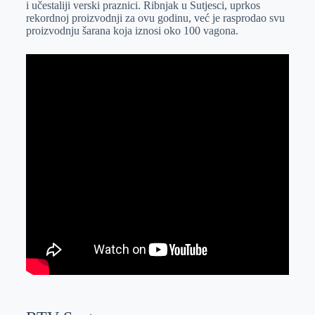
i učestaliji verski praznici. Ribnjak u Sutjesci, uprkos
r
n
A
i
rekordnoj proizvodnji za ovu godinu, već je rasprodao svu
proizvodnju šarana koja iznosi oko 100 vagona.
p
l
p