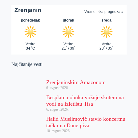
Najčitanije vesti
Zrenjaninskim Amazonom
6. avgust 2026.
Besplatna obuka vožnje skutera na
vodi na Izletištu Tisa
6. avgust 2026.
Halid Muslimović stavio koncertnu
tačku na Dane piva
10. avgust 2026.