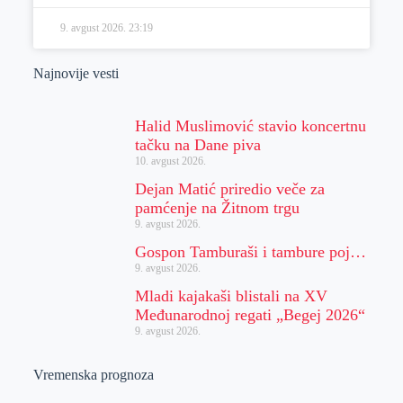
9. avgust 2026.
23:19
Najnovije vesti
Halid Muslimović stavio koncertnu
tačku na Dane piva
10. avgust 2026.
Dejan Matić priredio veče za
pamćenje na Žitnom trgu
9. avgust 2026.
Gospon Tamburaši i tambure poj…
9. avgust 2026.
Mladi kajakaši blistali na XV
Međunarodnoj regati „Begej 2026“
9. avgust 2026.
Vremenska prognoza