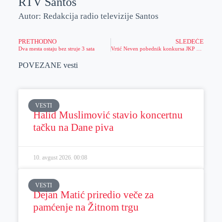
RTV Santos
Autor: Redakcija radio televizije Santos
PRETHODNO
SLEDEĆE
Dva mesta ostaju bez struje 3 sata
Vrtić Neven pobednik konkursa JKP „Čistoća i zelenilo“
POVEZANE vesti
VESTI
Halid Muslimović stavio koncertnu
tačku na Dane piva
10. avgust 2026.
00:08
VESTI
Dejan Matić priredio veče za
pamćenje na Žitnom trgu