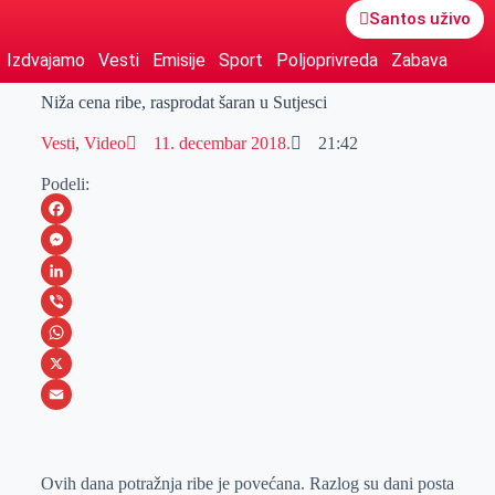
Santos uživo
Izdvajamo
Vesti
Emisije
Sport
Poljoprivreda
Zabava
Niža cena ribe, rasprodat šaran u Sutjesci
Vesti
,
Video
11. decembar 2018.
21:42
Podeli:
F
a
M
c
e
L
e
s
i
V
b
s
n
i
W
o
e
k
b
h
X
o
n
e
e
a
E
k
g
d
r
t
m
Ovih dana potražnja ribe je povećana. Razlog su dani posta
e
I
s
a