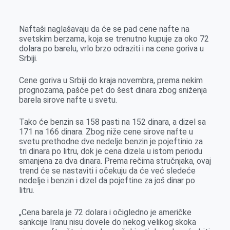
k
g
d
r
t
m
e
I
s
a
Naftaši naglašavaju da će se pad cene nafte na
r
n
A
i
svetskim berzama, koja se trenutno kupuje za oko 72
dolara po barelu, vrlo brzo odraziti i na cene goriva u
p
l
Srbiji.
p
Cene goriva u Srbiji do kraja novembra, prema nekim
prognozama, pašće pet do šest dinara zbog sniženja
barela sirove nafte u svetu.
Tako će benzin sa 158 pasti na 152 dinara, a dizel sa
171 na 166 dinara. Zbog niže cene sirove nafte u
svetu prethodne dve nedelje benzin je pojeftinio za
tri dinara po litru, dok je cena dizela u istom periodu
smanjena za dva dinara. Prema rečima stručnjaka, ovaj
trend će se nastaviti i očekuju da će već sledeće
nedelje i benzin i dizel da pojeftine za još dinar po
litru.
„Cena barela je 72 dolara i očigledno je američke
sankcije Iranu nisu dovele do nekog velikog skoka