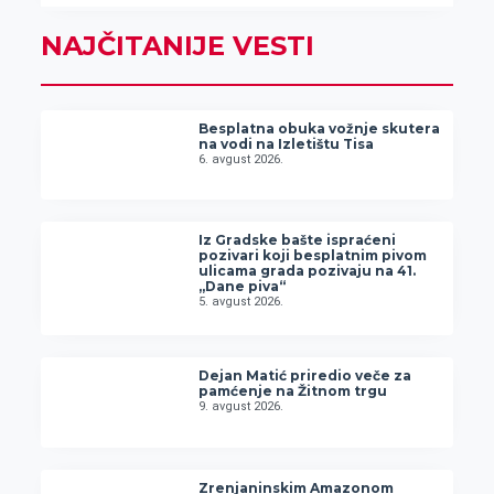
NAJČITANIJE VESTI
Besplatna obuka vožnje skutera
na vodi na Izletištu Tisa
6. avgust 2026.
Iz Gradske bašte ispraćeni
pozivari koji besplatnim pivom
ulicama grada pozivaju na 41.
„Dane piva“
5. avgust 2026.
Dejan Matić priredio veče za
pamćenje na Žitnom trgu
9. avgust 2026.
Zrenjaninskim Amazonom