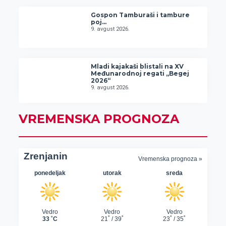
Gospon Tamburaši i tambure
poj…
9. avgust 2026.
Mladi kajakaši blistali na XV
Međunarodnoj regati „Begej
2026“
9. avgust 2026.
VREMENSKA PROGNOZA