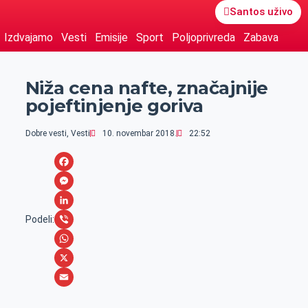
Santos uživo
Izdvajamo
Vesti
Emisije
Sport
Poljoprivreda
Zabava
Niža cena nafte, značajnije
pojeftinjenje goriva
Dobre vesti
,
Vesti
10. novembar 2018.
22:52
F
a
M
c
e
L
Podeli:
e
s
i
V
b
s
n
i
W
o
e
k
b
h
X
o
n
e
e
a
E