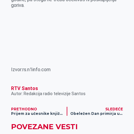
goriva.
Izvor:rs.n1info.com
RTV Santos
Autor: Redakcija radio televizije Santos
PRETHODNO
SLEDEĆE
Prijem za učesnike književne večeri „U potrazi za smislom“
Obeležen Dan primirja u Prvom svetskom ratu
POVEZANE VESTI