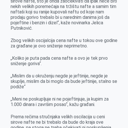
sirove nafte, što je onda zaočekivati da ipak neće biti
nekih velikih poremećaja na tržištu nafte a samim tim
naftaši koji su ranije kupovali naftu od koje nam
prodaju gorivo trebalo bi u narednim danima još da
pojeftine i benzin i dizel“, kaže novinarka Jelica
Putniković.
Zbog velikih oscijalcija cena nafte u tokou ove godine
za građane je ovo sniženje neprimetno.
„Koliko je puta pada cena nafte a ovo je tek prvo
sniženje goriva“.
„Mislim da u okruženju negde je jeftinije, negde je
skuplje, mislim da bi moglo da bude jeftinije, stalno se
podiže“
„Meni ne poskupljuje ni ne pojeftinjuje, ja kupim za
1.000 dinara i završim posao“, kažu građani.
Prema rečima stručnjaka velikh oscilacija u ceni
sirove nafte ne bi trebalo da bude do kraja ove
godine, pa stoga ne treba očekivati ni poskupljenja