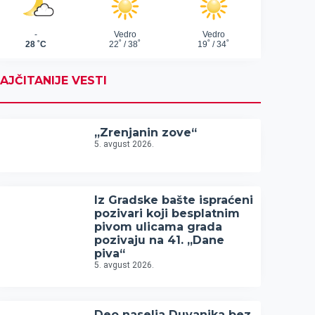
AJČITANIJE VESTI
„Zrenjanin zove“
5. avgust 2026.
Iz Gradske bašte ispraćeni
pozivari koji besplatnim
pivom ulicama grada
pozivaju na 41. „Dane
piva“
5. avgust 2026.
Deo naselja Duvanika bez