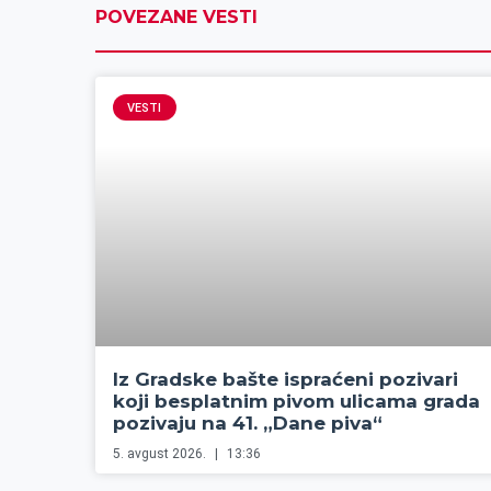
POVEZANE VESTI
VESTI
Iz Gradske bašte ispraćeni pozivari
koji besplatnim pivom ulicama grada
pozivaju na 41. „Dane piva“
5. avgust 2026.
13:36