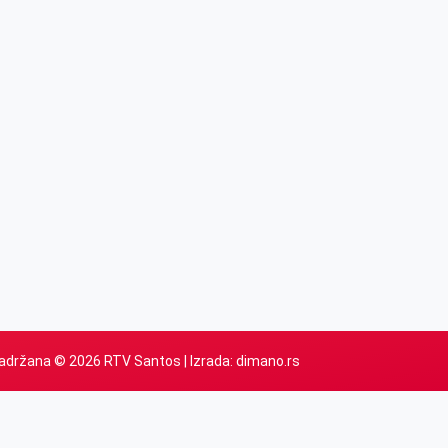
adržana © 2026 RTV Santos | Izrada:
dimano.rs