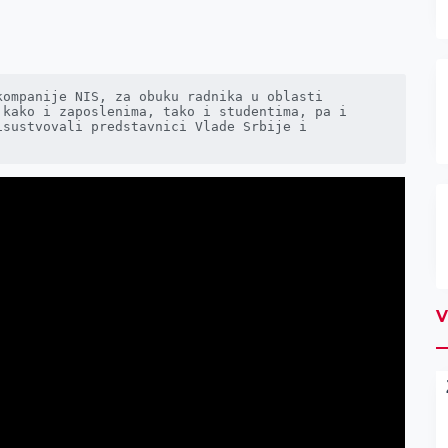
ompanije NIS, za obuku radnika u oblasti 
kako i zaposlenima, tako i studentima, pa i 
sustvovali predstavnici Vlade Srbije i 
V