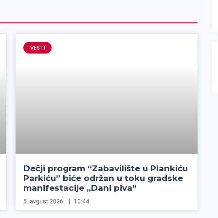
VESTI
Dečji program “Zabavilište u Plankiću
Parkiću” biće održan u toku gradske
manifestacije „Dani piva“
5. avgust 2026.
10:44