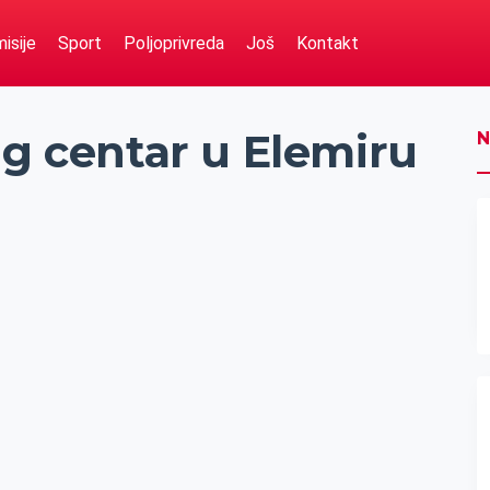
isije
Sport
Poljoprivreda
Još
Kontakt
ng centar u Elemiru
N