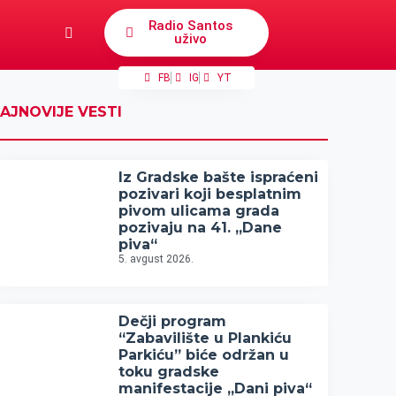
Radio Santos
uživo
FB
IG
YT
AJNOVIJE VESTI
Iz Gradske bašte ispraćeni
pozivari koji besplatnim
pivom ulicama grada
pozivaju na 41. „Dane
piva“
5. avgust 2026.
Dečji program
“Zabavilište u Plankiću
Parkiću” biće održan u
toku gradske
manifestacije „Dani piva“