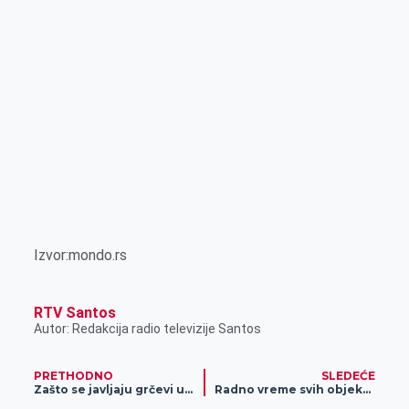
Izvor:mondo.rs
RTV Santos
Autor: Redakcija radio televizije Santos
PRETHODNO
SLEDEĆE
Zašto se javljaju grčevi u nogama
Radno vreme svih objekata kompanije Gomex vraća se u režim rada pre uvođenja vanrednog stanja