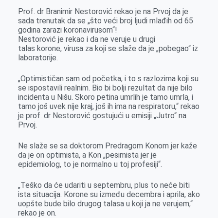
k
e
n
p
Prof. dr Branimir Nestorović rekao je na Prvoj da je
r
sada trenutak da se „što veći broj ljudi mlađih od 65
godina zarazi koronavirusom“!
Nestorović je rekao i da ne veruje u drugi
talas korone, virusa za koji se slaže da je „pobegao“ iz
laboratorije.
„Optimističan sam od početka, i to s razlozima koji su
se ispostavili realnim. Bio bi bolji rezultat da nije bilo
incidenta u Nišu. Skoro petina umrlih je tamo umrla, i
tamo još uvek nije kraj, još ih ima na respiratoru,“ rekao
je prof. dr Nestorović gostujući u emisiji „Jutro“ na
Prvoj.
Ne slaže se sa doktorom Predragom Konom jer kaže
da je on optimista, a Kon „pesimista jer je
epidemiolog, to je normalno u toj profesiji“.
„Teško da će udariti u septembru, plus to neće biti
ista situacija. Korone su između decembra i aprila, ako
uopšte bude bilo drugog talasa u koji ja ne verujem,“
rekao je on.