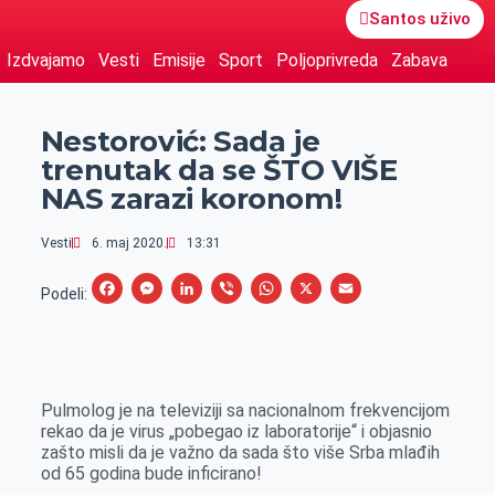
Santos uživo
Izdvajamo
Vesti
Emisije
Sport
Poljoprivreda
Zabava
Nestorović: Sada je
trenutak da se ŠTO VIŠE
NAS zarazi koronom!
Vesti
6. maj 2020.
13:31
F
M
L
V
W
X
E
Podeli:
a
e
i
i
h
m
c
s
n
b
a
a
e
s
k
e
t
i
Pulmolog je na televiziji sa nacionalnom frekvencijom
b
e
e
r
s
l
rekao da je virus „pobegao iz laboratorije“ i objasnio
o
n
d
A
zašto misli da je važno da sada što više Srba mlađih
od 65 godina bude inficirano!
o
g
I
p