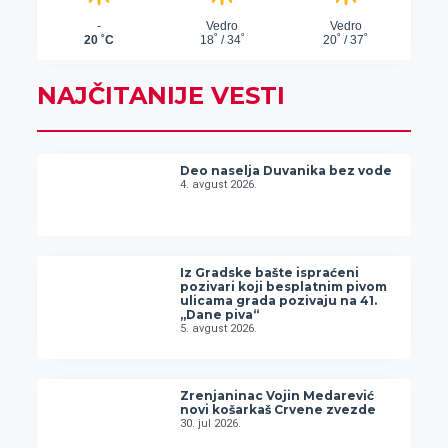
NAJČITANIJE VESTI
Deo naselja Duvanika bez vode
4. avgust 2026.
Iz Gradske bašte ispraćeni
pozivari koji besplatnim pivom
ulicama grada pozivaju na 41.
„Dane piva“
5. avgust 2026.
Zrenjaninac Vojin Medarević
novi košarkaš Crvene zvezde
30. jul 2026.