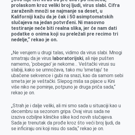
prolaskom kroz veliki broj ljudi, virus slabi. Cifra
zaraženih množi se najmanje sa deset, u
Kaliforniji kažu da je čak i 50 asimptomatskih
slučajeva na jedan potvrđeni. Ni masovno
testiranje neće biti realna slika, jer će nam dati
podatke o onima koji su preležali pre recimo tri
nedelje,“ rekao je on.
„Ne verujem u drugi talas, vidimo da virus slabi. Mnogi
smatraju da je virus
laboratorijski
, ali nije pušten
namerno, ‘pobegao’ je nekome… Veštački virusi su
slabiji, kako se umnožava, tako mu ‘smetaju’ te
ubačene sekvence i gubi na snazi, kao da samom sebi
smeta jer je veštački. Slepog miša sa pijace u Kini
više niko ne pominje, potpuno je druga priča sada,“
rekao je on.
„Strah je i dalje veliki, ali mi smo sada u situaciji kao u
decembru sa sezonom gripa. Ovaj virus sada ne
izaziva ozbiljne kliničke slike kod novih slučajeva.
Sada je trenutak da prođe kroz što veći broj ljudi, da
se inficiraju oni koji nisu do sada,“ rekao je on.