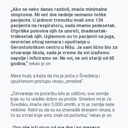
„Ako se neko danas razboli, imaće minimalne
simptome. Mi već dve nedelje nemamo teške
pacijente. U jednom trenutku imali smo 134
pacijenta na respiratoru, sada imamo pedesetak.
Otprilike polovina njih će umreti, dvadesetak-
tridesetak njih. Uglavnom su to pacijenti sa juga,
nesrećan sticaj nemara i opuštanja u
Gerontološkom centru u Nišu. Ja sam lično bio za
otvaranje škola, sada je vreme da svi izađemo
napolje i inficiramo se. Ne svi, ne oni stariji od 65
godina,“
rekao je on.
Mere hvali, a kaže da mu je priča o Švedskoj i
opuštenom pristupu virusu „smešna“.
„Zatvaranje na početku bilo je odlično, sve zemlje
koje su to uradile dobro su prošle. Smešno mi je za
Švedsku, imaće oko 5.000 umrlih, a to je zemlja naše
veličine. Rekli su da su se iznenadili širenjem virusa, a
to su stvari koje smo znali od početka,“ rekao je on.
„Ovo nije isti virus od pre dva i po meseca,