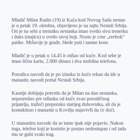
o
n
e
e
a
E
k
g
d
r
t
m
Mladić Milan Radin (19) iz Kaća kod Novog Sada nestao
e
I
s
a
je u petak 19. oktobra, objavljeno je na sajtu Nestali Srbija.
r
n
A
i
On je na sebi u trenutku nestanka imao svetlo sivu trenerku
i duks (majicu) u svetlo sivoj boji. Nosio je crne „reebok“
p
l
patike. Mršavije je građe, blede puti i tamne kose.
p
Mladić je u petak u 14.45 h otišao od kuće. Kod sebe je
imao ličnu kartu, 2.000 dinara i dva mobilna telefona.
Porodica navodi da je po izlasku iz kuće rekao da ide u
manastir, navodi portal Nestali Srbija.
Kasnije dobijaju potvrdu da je Milan na dan nestanka,
neposredno pre odlaska od kuće zvao porodičnog
prijatelja, tražeći preporuku starijeg duhovnika, ali da je
kontaktirao i manastir u Kovilju najavivši da će doći.
U manastiru navode da se tamo ipak nije pojavio. Nakon
toga, telefon koji je koristio je postao nedostupan i od tada
mu se gubi svaki trag.