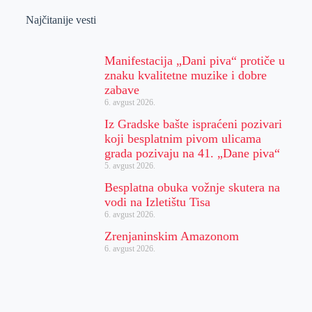
Najčitanije vesti
Manifestacija „Dani piva“ protiče u
znaku kvalitetne muzike i dobre
zabave
6. avgust 2026.
Iz Gradske bašte ispraćeni pozivari
koji besplatnim pivom ulicama
grada pozivaju na 41. „Dane piva“
5. avgust 2026.
Besplatna obuka vožnje skutera na
vodi na Izletištu Tisa
6. avgust 2026.
Zrenjaninskim Amazonom
6. avgust 2026.