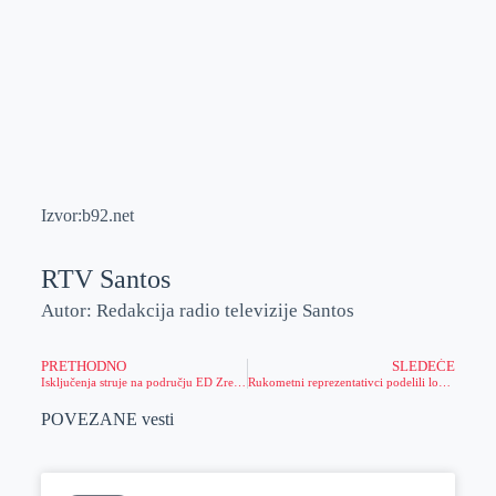
Izvor:b92.net
RTV Santos
Autor: Redakcija radio televizije Santos
PRETHODNO
SLEDEĆE
Isključenja struje na području ED Zrenjanin
Rukometni reprezentativci podelili lopte učenicima OŠ “Žarko Zrenjanin“ i pozvali ih na utakmicu
POVEZANE vesti