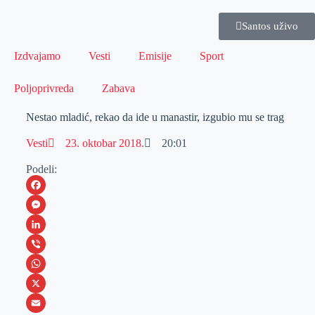
Santos uživo
Izdvajamo
Vesti
Emisije
Sport
Poljoprivreda
Zabava
Nestao mladić, rekao da ide u manastir, izgubio mu se trag
Vesti
23. oktobar 2018.
20:01
Podeli:
F
a
M
c
e
L
e
s
i
V
b
s
n
i
W
o
e
k
b
h
X