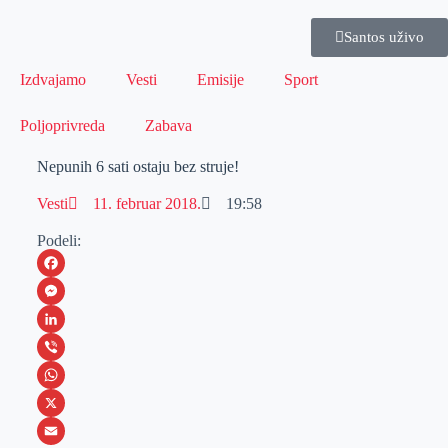
Santos uživo
Izdvajamo
Vesti
Emisije
Sport
Poljoprivreda
Zabava
Nepunih 6 sati ostaju bez struje!
Vesti
11. februar 2018.
19:58
Podeli:
F
a
M
c
e
L
e
s
i
V
b
s
n
i
W
o
e
k
b
h
X