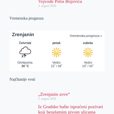
Vojvode Petra Bojovića
5. avgust 2026.
Vremenska prognoza
Najčitanije vesti
„Zrenjanin zove“
5. avgust 2026.
Iz Gradske bašte ispraćeni pozivari
koji besplatnim pivom ulicama