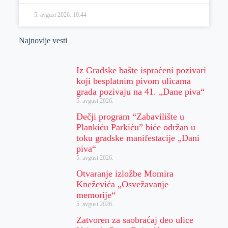
5. avgust 2026.
10:44
Najnovije vesti
Iz Gradske bašte ispraćeni pozivari
koji besplatnim pivom ulicama
grada pozivaju na 41. „Dane piva“
5. avgust 2026.
Dečji program “Zabavilište u
Plankiću Parkiću” biće održan u
toku gradske manifestacije „Dani
piva“
5. avgust 2026.
Otvaranje izložbe Momira
Kneževića „Osvežavanje
memorije“
5. avgust 2026.
Zatvoren za saobraćaj deo ulice