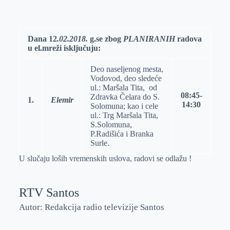
o
n
e
e
a
E
k
g
d
r
t
m
e
I
s
a
Dana
12
.
0
2
.2018.
g.se zbog
PLANIRANIH
radova
u el.mreži isključuju:
r
n
A
i
p
l
Deo naseljenog mesta,
p
Vodovod, deo sledeće
ul.: Maršala Tita, od
08:45-
Zdravka Čelara do S.
1.
Elemir
14
:
30
Solomuna; kao i cele
ul.: Trg Maršala Tita,
S.Solomuna,
P.Radišića i Branka
Surle.
U slučaju loših vremenskih uslova, radovi se odlažu !
RTV Santos
Autor: Redakcija radio televizije Santos