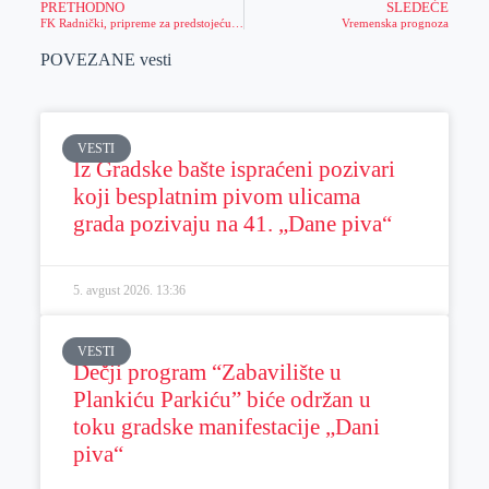
PRETHODNO
SLEDEĆE
FK Radnički, pripreme za predstojeću sezonu
Vremenska prognoza
POVEZANE vesti
VESTI
Iz Gradske bašte ispraćeni pozivari
koji besplatnim pivom ulicama
grada pozivaju na 41. „Dane piva“
5. avgust 2026.
13:36
VESTI
Dečji program “Zabavilište u
Plankiću Parkiću” biće održan u
toku gradske manifestacije „Dani
piva“