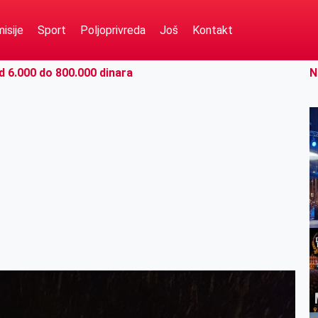
isije
Sport
Poljoprivreda
Još
Kontakt
 6.000 do 800.000 dinara
N