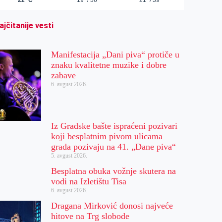
ajčitanije vesti
Manifestacija „Dani piva“ protiče u
znaku kvalitetne muzike i dobre
zabave
6. avgust 2026.
Iz Gradske bašte ispraćeni pozivari
koji besplatnim pivom ulicama
grada pozivaju na 41. „Dane piva“
5. avgust 2026.
Besplatna obuka vožnje skutera na
vodi na Izletištu Tisa
6. avgust 2026.
Dragana Mirković donosi najveće
hitove na Trg slobode