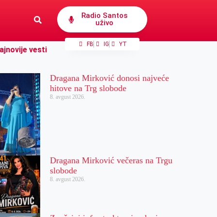
Radio Santos
uživo
FB
IG
YT
ajnovije vesti
Dragana Mirković donosi najveće
hitove na Trg slobode
8. avgust 2026.
Dragana Mirković večeras na Trgu
slobode
8. avgust 2026.