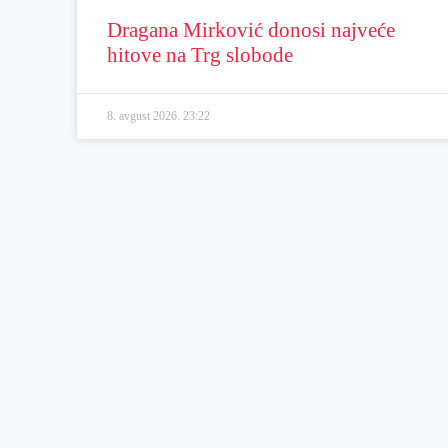
Dragana Mirković donosi najveće
hitove na Trg slobode
8. avgust 2026.
23:22