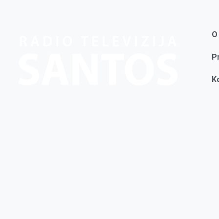
O
P
K
Kategorije