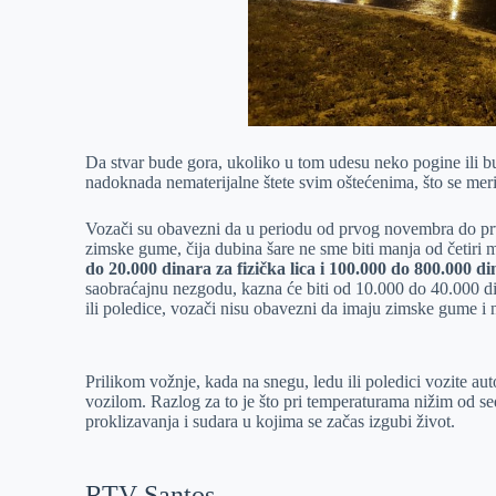
Da stvar bude gora, ukoliko u tom udesu neko pogine ili b
nadoknada nematerijalne štete svim oštećenima, što se meri
Vozači su obavezni da u periodu od prvog novembra do prvo
zimske gume, čija dubina šare ne sme biti manja od četiri 
do 20.000 dinara za fizička lica i 100.000 do 800.000 di
saobraćajnu nezgodu, kazna će biti od 10.000 do 40.000 d
ili poledice, vozači nisu obavezni da imaju zimske gume i n
Prilikom vožnje, kada na snegu, ledu ili poledici vozite a
vozilom. Razlog za to je što pri temperaturama nižim od se
proklizavanja i sudara u kojima se začas izgubi život.
RTV Santos