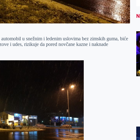
N
io automobil u snežnim i ledenim uslovima bez zimskih guma, biće
zove i udes, rizikuje da pored novčane kazne i naknade