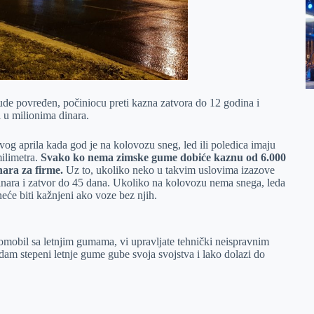
ude povređen, počiniocu preti kazna zatvora do 12 godina i
 u milionima dinara.
g aprila kada god je na kolovozu sneg, led ili poledica imaju
milimetra.
Svako ko nema zimske gume dobiće kaznu od 6.000
nara za firme.
Uz to, ukoliko neko u takvim uslovima izazove
inara i zatvor do 45 dana. Ukoliko na kolovozu nema snega, leda
eće biti kažnjeni ako voze bez njih.
utomobil sa letnjim gumama, vi upravljate tehnički neispravnim
dam stepeni letnje gume gube svoja svojstva i lako dolazi do