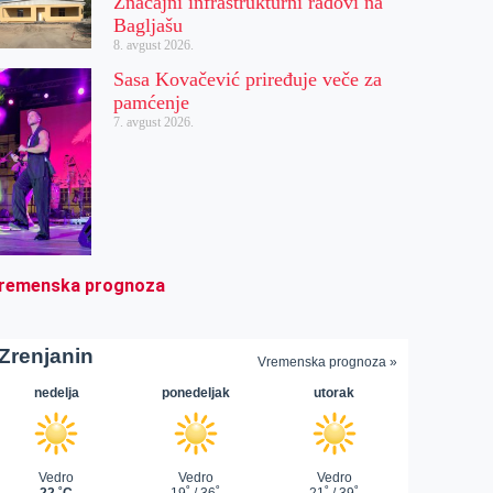
Značajni infrastrukturni radovi na
Bagljašu
8. avgust 2026.
Sasa Kovačević priređuje veče za
pamćenje
7. avgust 2026.
remenska prognoza