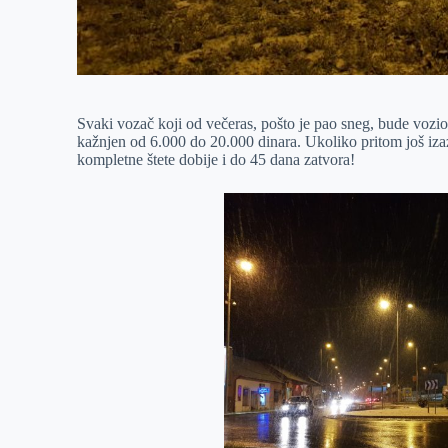
Svaki vozač koji od večeras, pošto je pao sneg, bude voz
kažnjen od 6.000 do 20.000 dinara. Ukoliko pritom još iza
kompletne štete dobije i do 45 dana zatvora!