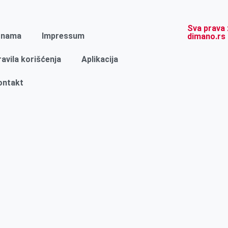
Sva prava 
 nama
Impressum
dimano.rs
ravila korišćenja
Aplikacija
ontakt
PRETRAGA