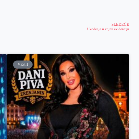
SLEDEĆE
Uvođenje u vojnu evidenciju
VESTI