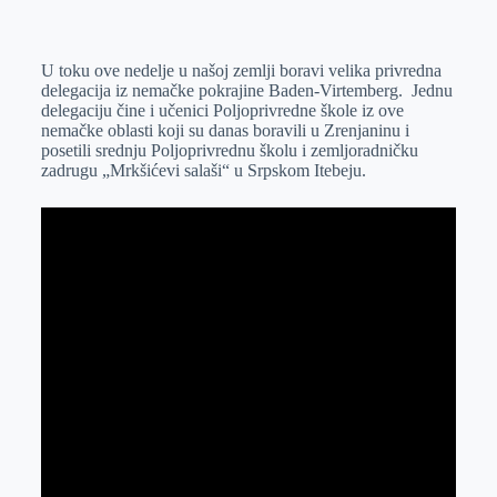
o
n
e
e
a
E
k
g
d
r
t
m
U toku ove nedelje u našoj zemlji boravi velika privredna
e
I
s
a
delegacija iz nemačke pokrajine Baden-Virtemberg. Jednu
r
n
A
i
delegaciju čine i učenici Poljoprivredne škole iz ove
nemačke oblasti koji su danas boravili u Zrenjaninu i
p
l
posetili srednju Poljoprivrednu školu i zemljoradničku
p
zadrugu „Mrkšićevi salaši“ u Srpskom Itebeju.