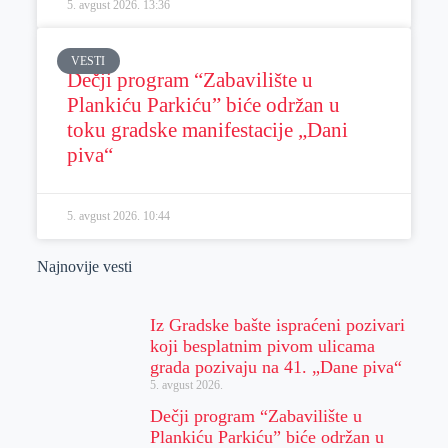
5. avgust 2026.
13:36
VESTI
Dečji program “Zabavilište u
Plankiću Parkiću” biće održan u
toku gradske manifestacije „Dani
piva“
5. avgust 2026.
10:44
Najnovije vesti
Iz Gradske bašte ispraćeni pozivari
koji besplatnim pivom ulicama
grada pozivaju na 41. „Dane piva“
5. avgust 2026.
Dečji program “Zabavilište u
Plankiću Parkiću” biće održan u