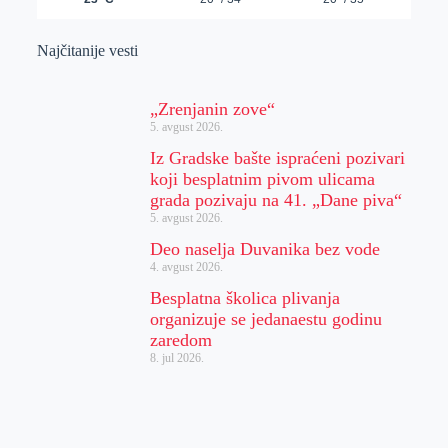
Najčitanije vesti
„Zrenjanin zove“
5. avgust 2026.
Iz Gradske bašte ispraćeni pozivari
koji besplatnim pivom ulicama
grada pozivaju na 41. „Dane piva“
5. avgust 2026.
Deo naselja Duvanika bez vode
4. avgust 2026.
Besplatna školica plivanja
organizuje se jedanaestu godinu
zaredom
8. jul 2026.