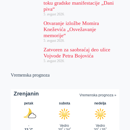
toku gradske manifestacije „Dani
piva“
5. avgust 2026.
Otvaranje izložbe Momira
Kneževića „Osvežavanje
memorije“
5. avgust 2026.
Zatvoren za saobraćaj deo ulice
Vojvode Petra Bojovića
5. avgust 2026.
Vremenska prognoza