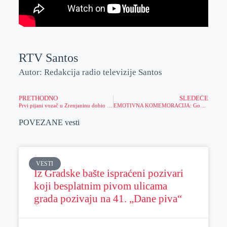
RTV Santos
Autor: Redakcija radio televizije Santos
PRETHODNO
SLEDEĆE
Prvi pijani vozač u Zrenjaninu dobio 30 dana zatvora, količina alkohola u krvi iznenadila i policajce
EMOTIVNA KOMEMORACIJA: Godinu dana od smrti Predraga Miloševića Karasija
POVEZANE vesti
VESTI
Iz Gradske bašte ispraćeni pozivari
koji besplatnim pivom ulicama
grada pozivaju na 41. „Dane piva“