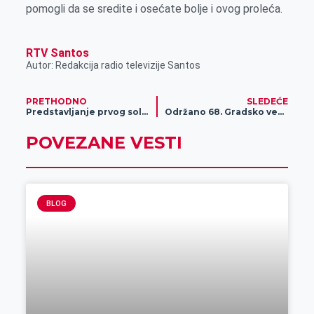
pomogli da se sredite i osećate bolje i ovog proleća.
RTV Santos
Autor: Redakcija radio televizije Santos
PRETHODNO
SLEDEĆE
Predstavljanje prvog solarnog putničkog aviona na svetu (LIVE)
Održano 68. Gradsko veće
POVEZANE VESTI
BLOG