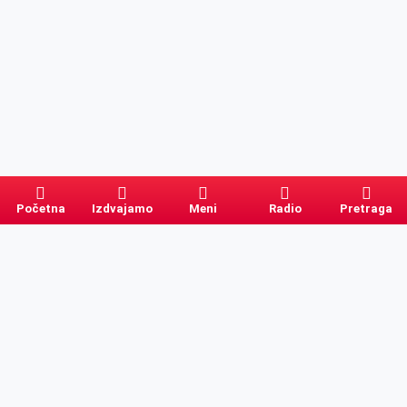
Početna
Izdvajamo
Meni
Radio
Pretraga
Pretraga
Kategorije