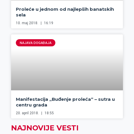
Proleće u jednom od najlepših banatskih
sela
10. maj 2018.
16:19
NAJAVA DOGAĐAJA
Manifestacija „Buđenje proleća“ – sutra u
centru grada
20. april 2018.
18:55
NAJNOVIJE VESTI