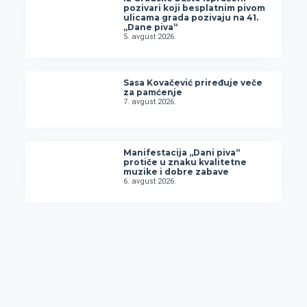
pozivari koji besplatnim pivom
ulicama grada pozivaju na 41.
„Dane piva“
5. avgust 2026.
Sasa Kovačević priređuje veče
za pamćenje
7. avgust 2026.
Manifestacija „Dani piva“
protiče u znaku kvalitetne
muzike i dobre zabave
6. avgust 2026.