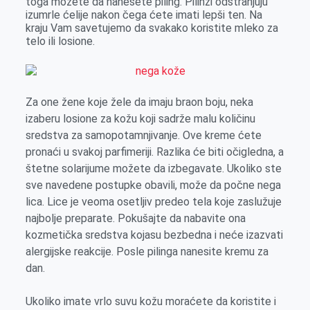
toga možete da nanesete piling. Pilinzi odstranjuju
izumrle ćelije nakon čega ćete imati lepši ten. Na
kraju Vam savetujemo da svakako koristite mleko za
telo ili losione.
Za one žene koje žele da imaju braon boju, neka
izaberu losione za kožu koji sadrže malu količinu
sredstva za samopotamnjivanje. Ove kreme ćete
pronaći u svakoj parfimeriji. Razlika će biti očigledna, a
štetne solarijume možete da izbegavate. Ukoliko ste
sve navedene postupke obavili, može da počne nega
lica. Lice je veoma osetljiv predeo tela koje zaslužuje
najbolje preparate. Pokušajte da nabavite ona
kozmetička sredstva kojasu bezbedna i neće izazvati
alergijske reakcije. Posle pilinga nanesite kremu za
dan.
Ukoliko imate vrlo suvu kožu moraćete da koristite i