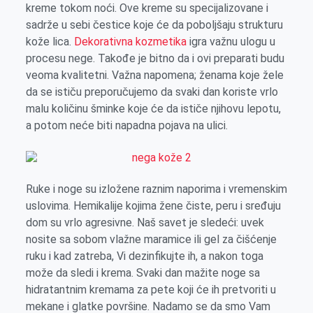
kreme tokom noći. Ove kreme su specijalizovane i
sadrže u sebi čestice koje će da poboljšaju strukturu
kože lica.
Dekorativna kozmetika
igra važnu ulogu u
procesu nege. Takođe je bitno da i ovi preparati budu
veoma kvalitetni. Važna napomena; ženama koje žele
da se ističu preporučujemo da svaki dan koriste vrlo
malu količinu šminke koje će da ističe njihovu lepotu,
a potom neće biti napadna pojava na ulici.
Ruke i noge su izložene raznim naporima i vremenskim
uslovima. Hemikalije kojima žene čiste, peru i sređuju
dom su vrlo agresivne. Naš savet je sledeći: uvek
nosite sa sobom vlažne maramice ili gel za čišćenje
ruku i kad zatreba, Vi dezinfikujte ih, a nakon toga
može da sledi i krema. Svaki dan mažite noge sa
hidratantnim kremama za pete koji će ih pretvoriti u
mekane i glatke površine.
Nadamo se da smo Vam