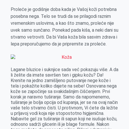
e
I
s
a
Proleće je godišnje doba kada je Vašoj koži potrebna
r
n
A
i
posebna nega. Telo se trudi da se prilagodi raznim
p
l
vremenskim uslovima, a kao što znamo, proleće nije
p
uvek samo sunčano. Ponekad pada kiša, a neki dani su
stvarno vetroviti. Da bi Vaša koža bila sasvim zdrava i
lepa preporučujemo da je pripremite za proleće.
Lagane bluzice i suknjice sada već pokazuju više. A da
li želite da imate savršen ten i gipku kožu? Da!
Krenite na jedno zamišljeno putovanje nege kože i
tela i pokažite koliko dajete na sebe! Osnovana nega
kože se započinje sa svakidašnjim čišćenjem. Prvi
korak je naravno tuširanje. Samo da napomenemo,
tuširanje je bolja opcija od kupanja, jer se na ovaj način
vaše telo stvarno čisti. U protivnom, Vi ćete da ležite
u prljavoj vodi koja nije stopostotno higijenična.
Nabavite gel za tuširanje ili sapun koji ne isušuje kožu,
odnosno sadrži glicerin ili je blage formule. Nakon