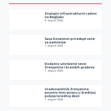
Značajni infrastrukturni radovi
na Bagljašu
8. avgust 2026.
Sasa Kovačević priređuje veče
za pamćenje
7. avgust 2026.
Dodatno učvršćene veze
Zrenjanina i bratskih gradova
7. avgust 2026.
Gradonačelnik Zrenjanina
posetio mini-pivaru u Srednjoj
poljoprivrednoj školi
7. avgust 2026.