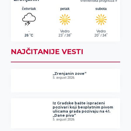
NAJČITANIJE VESTI
„Zrenjanin zove“
5. avgust 2026.
Iz Gradske bašte ispraćeni
pozivari koji besplatnim pivom
ulicama grada pozivaju na 41.
„Dane piva“
5. avgust 2026.