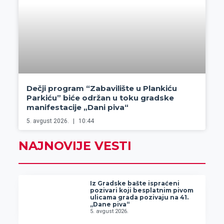
Dečji program “Zabavilište u Plankiću
Parkiću” biće održan u toku gradske
manifestacije „Dani piva“
5. avgust 2026.
10:44
NAJNOVIJE VESTI
Iz Gradske bašte ispraćeni
pozivari koji besplatnim pivom
ulicama grada pozivaju na 41.
„Dane piva“
5. avgust 2026.