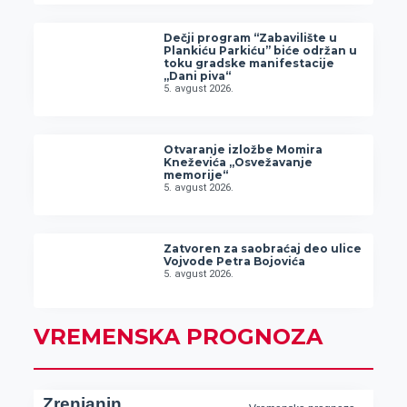
Dečji program “Zabavilište u
Plankiću Parkiću” biće održan u
toku gradske manifestacije
„Dani piva“
5. avgust 2026.
Otvaranje izložbe Momira
Kneževića „Osvežavanje
memorije“
5. avgust 2026.
Zatvoren za saobraćaj deo ulice
Vojvode Petra Bojovića
5. avgust 2026.
VREMENSKA PROGNOZA