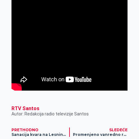
RTV Santos
Autor: Redakcija radio televizije Santos
PRETHODNO
SLEDEĆE
Sanacija kvara na Lesnini, moguć prekid vodosnabdevanja
Promenjeno vanredno radno vreme PerSu marketa