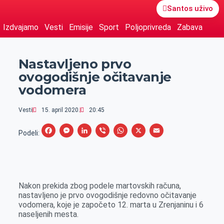
Santos uživo
Izdvajamo
Vesti
Emisije
Sport
Poljoprivreda
Zabava
Nastavljeno prvo
ovogodišnje očitavanje
vodomera
Vesti
15. april 2020.
20:45
F
M
L
V
W
X
E
Podeli:
a
e
i
i
h
m
c
s
n
b
a
a
e
s
k
e
t
i
Nakon prekida zbog podele martovskih računa,
b
e
e
r
s
l
nastavljeno je prvo ovogodišnje redovno očitavanje
o
n
d
A
vodomera, koje je započeto 12. marta u Zrenjaninu i 6
naseljenih mesta.
o
g
I
p