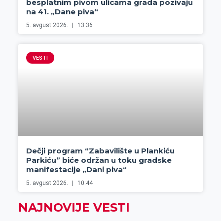
besplatnim pivom ulicama grada pozivaju
na 41. „Dane piva“
5. avgust 2026.
13:36
VESTI
Dečji program “Zabavilište u Plankiću
Parkiću” biće održan u toku gradske
manifestacije „Dani piva“
5. avgust 2026.
10:44
NAJNOVIJE VESTI