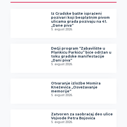
Iz Gradske bašte ispraćeni
pozivari koji besplatnim pivom
ulicama grada pozivaju na 41.
„Dane piva“
5. avgust 2026.
Dečji program “Zabavilište u
Plankiću Parkiću” biće održan u
toku gradske manifestacije
„Dani piva“
5. avgust 2026.
Otvaranje izložbe Momira
Kneževića „Osvežavanje
memorije“
5. avgust 2026.
Zatvoren za saobraćaj deo ulice
Vojvode Petra Bojovića
5. avgust 2026.