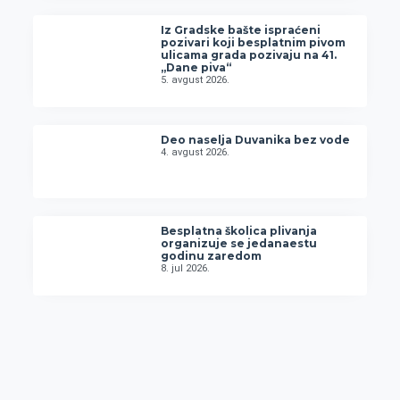
Iz Gradske bašte ispraćeni
pozivari koji besplatnim pivom
ulicama grada pozivaju na 41.
„Dane piva“
5. avgust 2026.
Deo naselja Duvanika bez vode
4. avgust 2026.
Besplatna školica plivanja
organizuje se jedanaestu
godinu zaredom
8. jul 2026.