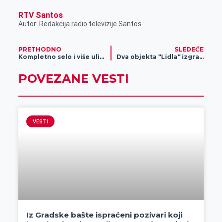
RTV Santos
Autor: Redakcija radio televizije Santos
PRETHODNO
SLEDEĆE
Kompletno selo i više ulica u Zrenjaninu ostaju bez struje 19. aprila
Dva objekta “Lidla“ izgradiće se u Zrenjaninu
POVEZANE VESTI
VESTI
Iz Gradske bašte ispraćeni pozivari koji