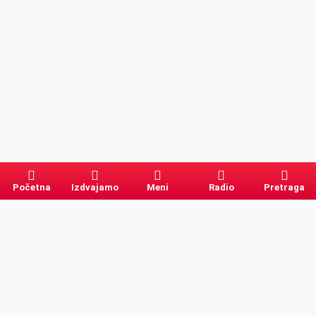
Početna
Izdvajamo
Meni
Radio
Pretraga
Pretraga
Kategorije