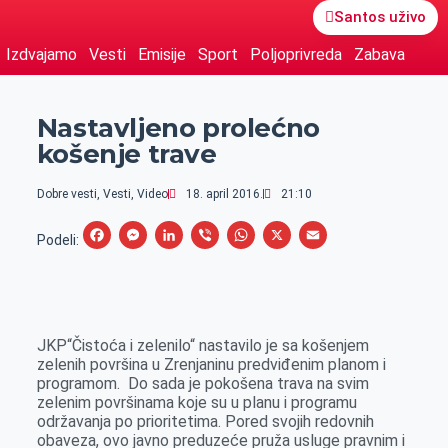
Santos uživo
Izdvajamo
Vesti
Emisije
Sport
Poljoprivreda
Zabava
Nastavljeno prolećno
košenje trave
Dobre vesti
,
Vesti
,
Video
18. april 2016.
21:10
F
M
L
V
W
X
E
Podeli:
a
e
i
i
h
m
c
s
n
b
a
a
e
s
k
e
t
i
JKP“Čistoća i zelenilo“ nastavilo je sa košenjem
b
e
e
r
s
l
zelenih površina u Zrenjaninu predviđenim planom i
o
n
d
A
programom. Do sada je pokošena trava na svim
zelenim površinama koje su u planu i programu
o
g
I
p
održavanja po prioritetima. Pored svojih redovnih
k
e
n
p
obaveza, ovo javno preduzeće pruža usluge pravnim i