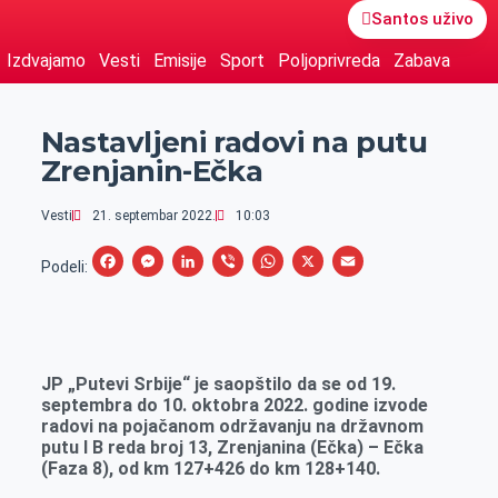
Santos uživo
Izdvajamo
Vesti
Emisije
Sport
Poljoprivreda
Zabava
Nastavljeni radovi na putu
Zrenjanin-Ečka
Vesti
21. septembar 2022.
10:03
F
M
L
V
W
X
E
Podeli:
a
e
i
i
h
m
c
s
n
b
a
a
e
s
k
e
t
i
JP „Putevi Srbije“ je saopštilo da se od 19.
b
e
e
r
s
l
septembra do 10. oktobra 2022. godine izvode
o
n
d
A
radovi na pojačanom održavanju na državnom
putu I B reda broj 13, Zrenjanina (Ečka) – Ečka
o
g
I
p
(Faza 8), od km 127+426 do km 128+140.
k
e
n
p