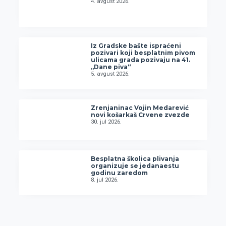
4. avgust 2026.
Iz Gradske bašte ispraćeni
pozivari koji besplatnim pivom
ulicama grada pozivaju na 41.
„Dane piva“
5. avgust 2026.
Zrenjaninac Vojin Medarević
novi košarkaš Crvene zvezde
30. jul 2026.
Besplatna školica plivanja
organizuje se jedanaestu
godinu zaredom
8. jul 2026.