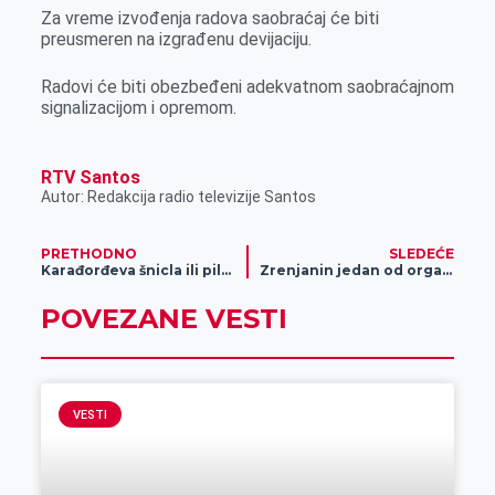
r
Za vreme izvođenja radova saobraćaj će biti
preusmeren na izgrađenu devijaciju.
Radovi će biti obezbeđeni adekvatnom saobraćajnom
signalizacijom i opremom.
RTV Santos
Autor: Redakcija radio televizije Santos
PRETHODNO
SLEDEĆE
Karađorđeva šnicla ili pileći štapići sa susamom? Šta vi birate danas?
Zrenjanin jedan od organizatora “Sportskog izazova” i deo “Evropske nedelje sporta”, od 23. do 30. septembra
POVEZANE VESTI
VESTI