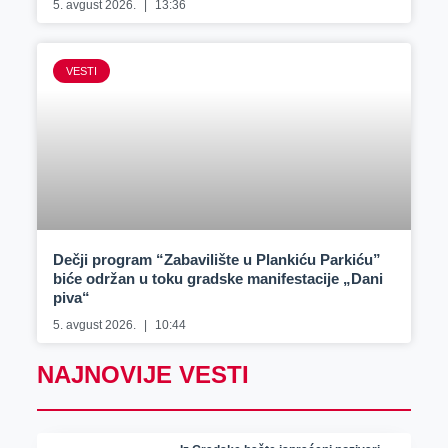
5. avgust 2026.
13:36
VESTI
Dečji program “Zabavilište u Plankiću Parkiću”
biće održan u toku gradske manifestacije „Dani
piva“
5. avgust 2026.
10:44
NAJNOVIJE VESTI