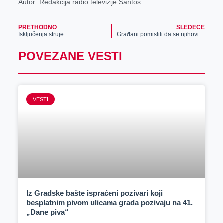
Autor: Redakcija radio televizije Santos
PRETHODNO
SLEDEĆE
Isključenja struje
Građani pomislili da se njihovim parama plaća kockanje, udruženje se žalilo što je dobilo više novca!
POVEZANE VESTI
VESTI
Iz Gradske bašte ispraćeni pozivari koji
besplatnim pivom ulicama grada pozivaju na 41.
„Dane piva“