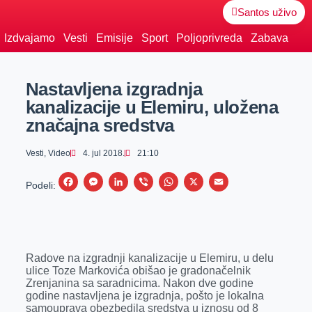
Santos uživo
Izdvajamo
Vesti
Emisije
Sport
Poljoprivreda
Zabava
Nastavljena izgradnja
kanalizacije u Elemiru, uložena
značajna sredstva
Vesti
,
Video
4. jul 2018.
21:10
F
M
L
V
W
X
E
Podeli:
a
e
i
i
h
m
c
s
n
b
a
a
e
s
k
e
t
i
Radove na izgradnji kanalizacije u Elemiru, u delu
b
e
e
r
s
l
ulice Toze Markovića obišao je gradonačelnik
o
n
d
A
Zrenjanina sa saradnicima. Nakon dve godine
godine nastavljena je izgradnja, pošto je lokalna
o
g
I
p
samouprava obezbedila sredstva u iznosu od 8