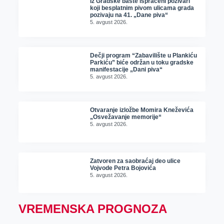
Iz Gradske bašte ispraćeni pozivari
koji besplatnim pivom ulicama grada
pozivaju na 41. „Dane piva“
5. avgust 2026.
Dečji program “Zabavilište u Plankiću
Parkiću” biće održan u toku gradske
manifestacije „Dani piva“
5. avgust 2026.
Otvaranje izložbe Momira Kneževića
„Osvežavanje memorije“
5. avgust 2026.
Zatvoren za saobraćaj deo ulice
Vojvode Petra Bojovića
5. avgust 2026.
VREMENSKA PROGNOZA