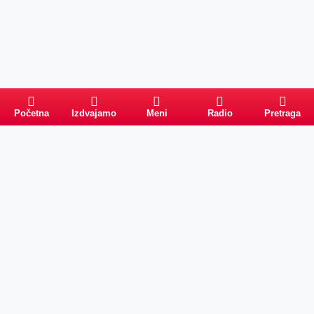
Početna
Izdvajamo
Meni
Radio
Pretraga
Pretraga
Kategorije
Ostalo
Naslovna
Izdvajamo