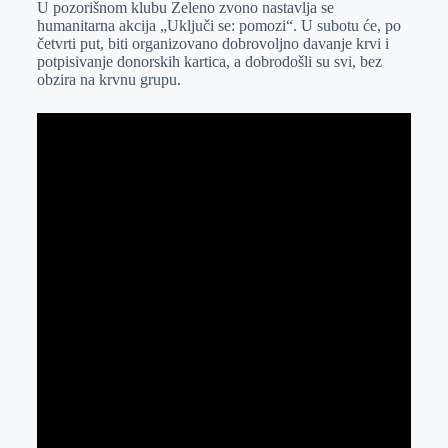
U pozorišnom klubu Zeleno zvono nastavlja se
e
I
s
a
humanitarna akcija „Uključi se: pomozi“. U subotu će, po
r
n
A
i
četvrti put, biti organizovano dobrovoljno davanje krvi i
potpisivanje donorskih kartica, a dobrodošli su svi, bez
p
l
obzira na krvnu grupu.
p