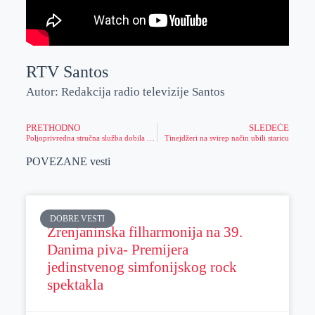
RTV Santos
Autor: Redakcija radio televizije Santos
PRETHODNO
SLEDEĆE
Poljoprivredna stručna služba dobila novi savremeni mikroskop
Tinejdžeri na svirep način ubili staricu
POVEZANE vesti
DOBRE VESTI
Zrenjaninska filharmonija na 39.
Danima piva- Premijera
jedinstvenog simfonijskog rock
spektakla