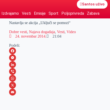
Santos uživo
Izdvajamo
Vesti
Emisije
Sport
Poljoprivreda
Zabava
Nastavlja se akcija „Uključi se pomozi“
Dobre vesti
,
Najava događaja
,
Vesti
,
Video
24. novembar 2014.
21:04
Podeli:
F
a
M
c
e
L
e
s
i
V
b
s
n
i
W
o
e
k
b
h
X
o
n
e
e
a
E
k
g
d
r
t
m