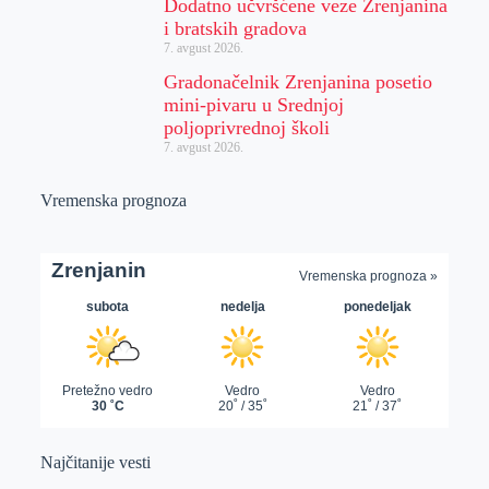
Dodatno učvršćene veze Zrenjanina
i bratskih gradova
7. avgust 2026.
Gradonačelnik Zrenjanina posetio
mini-pivaru u Srednjoj
poljoprivrednoj školi
7. avgust 2026.
Vremenska prognoza
Najčitanije vesti