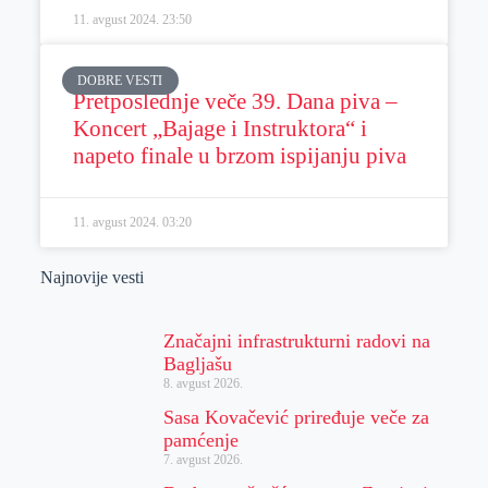
11. avgust 2024.
23:50
DOBRE VESTI
Pretposlednje veče 39. Dana piva –
Koncert „Bajage i Instruktora“ i
napeto finale u brzom ispijanju piva
11. avgust 2024.
03:20
Najnovije vesti
Značajni infrastrukturni radovi na
Bagljašu
8. avgust 2026.
Sasa Kovačević priređuje veče za
pamćenje
7. avgust 2026.