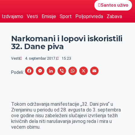
Santos uživo
Izdvajamo
Vesti
Emisije
Sport
Poljoprivreda
Zabava
Narkomani i lopovi iskoristili
32. Dane piva
Vesti
4. septembar 2017.
15:23
F
M
L
V
W
X
E
Podeli:
a
e
i
i
h
m
c
s
n
b
a
a
e
s
k
e
t
i
Tokom održavanja manifestacije „32. Dani piva“ u
b
e
e
r
s
l
Zrenjaninu u periodu od 28. avgusta do 3. septembra
o
n
d
A
ove godine nisu zabeleženi slučajevi izvršenja težih
krivičnih dela niti narušavanja javnog reda i mira u
o
g
I
p
većem obimu.
k
e
n
p