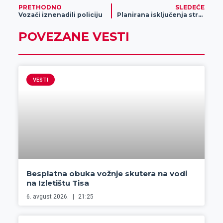
PRETHODNO
SLEDEĆE
Vozači iznenadili policiju
Planirana isključenja struje
POVEZANE VESTI
VESTI
Besplatna obuka vožnje skutera na vodi
na Izletištu Tisa
6. avgust 2026.
21:25