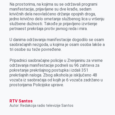
r
Na prostorima, na kojima su se održavali programi
manifestacije, prijavljene su dve krađe, sedam
krivičnih dela neovlašćeno držanje opojnih droga,
jedno krivično delo ometanje službenog lica u vršenju
službene dužnosti. Takođe je prijavljeno izvršenje
petnaest prekršaja protiv javnog reda i mira.
U danima održavanja manifestacije dogodilo se osam
saobraćajnih nezgoda, u kojima je osam osoba lakše a
tri osobe su teže povređene.
Pripadnici saobraćajne policije u Zrenjaninu za vreme
održavanja manifestacije podneli su 96 zahteva za
pokretanje prekršajnog postupka i izdali 351
prekršajnih naloga. Zbog alkohola je isključeno 48
vozača iz saobraćaja od kojih je 6 vozača zadržano u
prostorijama Policijske uprave.
RTV Santos
Autor: Redakcija radio televizije Santos