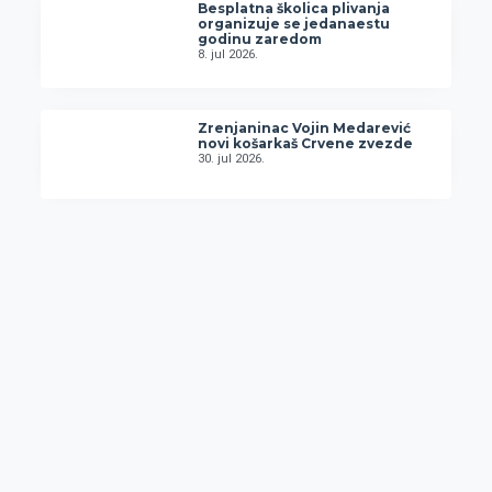
Besplatna školica plivanja
organizuje se jedanaestu
godinu zaredom
8. jul 2026.
Zrenjaninac Vojin Medarević
novi košarkaš Crvene zvezde
30. jul 2026.