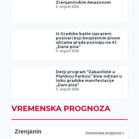
Zrenjaninskim Amazonom
6. avgust 2026.
Iz Gradske bašte ispraćeni
pozivari koji besplatnim pivom
ulicama grada pozivaju na 41.
„Dane piva“
5. avgust 2026.
Dečji program “Zabavilište u
Plankiću Parkiću” biće održan u
toku gradske manifestacije
„Dani piva“
5. avgust 2026.
VREMENSKA PROGNOZA