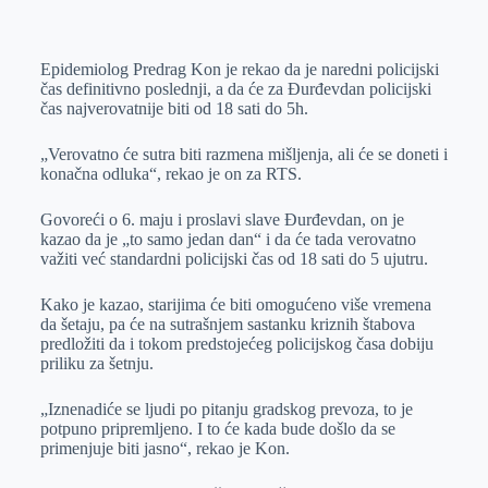
o
n
e
e
a
E
k
g
d
r
t
m
Epidemiolog Predrag Kon je rekao da je naredni policijski
e
I
s
a
čas definitivno poslednji, a da će za Đurđevdan policijski
r
n
A
i
čas najverovatnije biti od 18 sati do 5h.
p
l
„Verovatno će sutra biti razmena mišljenja, ali će se doneti i
p
konačna odluka“, rekao je on za RTS.
Govoreći o 6. maju i proslavi slave Đurđevdan, on je
kazao da je „to samo jedan dan“ i da će tada verovatno
važiti već standardni policijski čas od 18 sati do 5 ujutru.
Kako je kazao, starijima će biti omogućeno više vremena
da šetaju, pa će na sutrašnjem sastanku kriznih štabova
predložiti da i tokom predstojećeg policijskog časa dobiju
priliku za šetnju.
„Iznenadiće se ljudi po pitanju gradskog prevoza, to je
potpuno pripremljeno. I to će kada bude došlo da se
primenjuje biti jasno“, rekao je Kon.