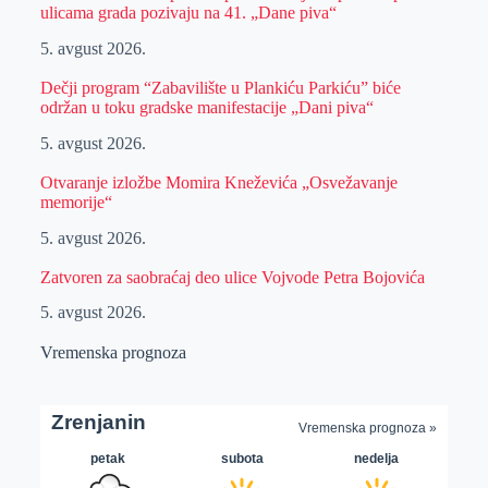
ulicama grada pozivaju na 41. „Dane piva“
5. avgust 2026.
Dečji program “Zabavilište u Plankiću Parkiću” biće
održan u toku gradske manifestacije „Dani piva“
5. avgust 2026.
Otvaranje izložbe Momira Kneževića „Osvežavanje
memorije“
5. avgust 2026.
Zatvoren za saobraćaj deo ulice Vojvode Petra Bojovića
5. avgust 2026.
Vremenska prognoza