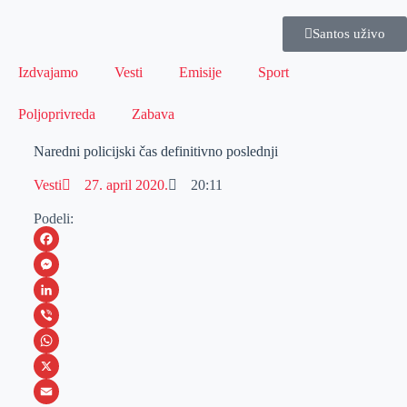
Santos uživo
Izdvajamo
Vesti
Emisije
Sport
Poljoprivreda
Zabava
Naredni policijski čas definitivno poslednji
Vesti
27. april 2020.
20:11
Podeli:
F
a
M
c
e
L
e
s
i
V
b
s
n
i
W
o
e
k
b
h
X