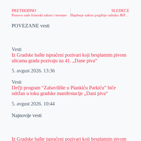
PRETHODNO
SLEDEĆE
Ponovo rade frizerski saloni i teretane
Hapšenje nakon pogibije radnika JKP „Vodovod i kanalizacija“
POVEZANE vesti
Vesti
Iz Gradske bašte ispraćeni pozivari koji besplatnim pivom
ulicama grada pozivaju na 41. „Dane piva“
5. avgust 2026.
13:36
Vesti
Dečji program “Zabavilište u Plankiću Parkiću” biće
održan u toku gradske manifestacije „Dani piva“
5. avgust 2026.
10:44
Najnovije vesti
Iz Gradske bašte ispraćeni pozivari koji besplatnim pivom