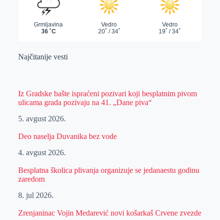
Najčitanije vesti
Iz Gradske bašte ispraćeni pozivari koji besplatnim pivom
ulicama grada pozivaju na 41. „Dane piva“
5. avgust 2026.
Deo naselja Duvanika bez vode
4. avgust 2026.
Besplatna školica plivanja organizuje se jedanaestu godinu
zaredom
8. jul 2026.
Zrenjaninac Vojin Medarević novi košarkaš Crvene zvezde