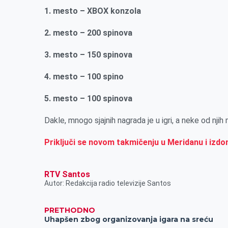
1. mesto – XBOX konzola
2. mesto – 200 spinova
3. mesto – 150 spinova
4. mesto – 100 spino
5. mesto – 100 spinova
Dakle, mnogo sjajnih nagrada je u igri, a neke od njih
Priključi se novom takmičenju u Meridanu i izdom
RTV Santos
Autor: Redakcija radio televizije Santos
PRETHODNO
Uhapšen zbog organizovanja igara na sreću