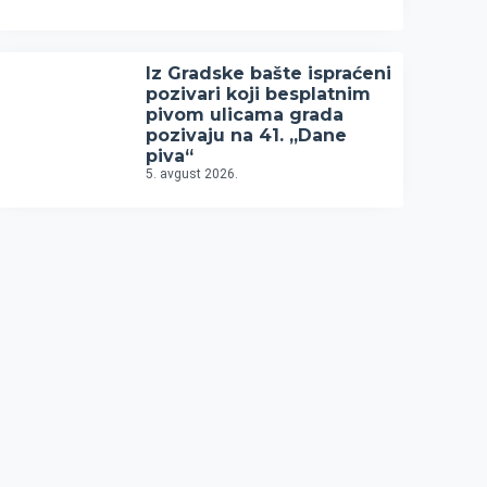
Iz Gradske bašte ispraćeni
pozivari koji besplatnim
pivom ulicama grada
pozivaju na 41. „Dane
piva“
5. avgust 2026.