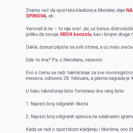
o
n
d
A
o
g
I
p
Znamo već da sportska kladionica Meridian daje
NA
SPINOVA
, ali…
k
e
n
p
r
Verovali ili ne – to nije sve! Jer, uz bonus dobrodoš
priliku da osvoje
XBOX konzolu
, kao i brojne druge
Dakle, bonusi pljušte sa svih strana, a uz malo sreć
Gde to ima? Pa, u Meridianu, naravno!
Evo o čemu se radi: takmičenje za sve novoregistrova
meseca, odnosno 28. februara, a glavna nagrada je
U toku takmičenja biće formirane dve rang liste:
1. Najveći broj odigranih tiketa
2. Najveći broj odigranih spinova na odabranim igram
Kada se radi o sportskom kladjenju i tiketima, ono š