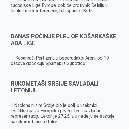
r
fudbalske Lige Evrope, dok će protivnik Čelsiju u
finalu Lige konferencije, biti španski Betis.
DANAS POČINJE PLEJ OF KOŠARKAŠKE
ABA LIGE
Košarkaši Partizana u beogradakoj Areni, od 19
časova dočekuju Spartak iz Subotice.
RUKOMETAŠI SRBIJE SAVLADALI
LETONIJU
Nacionalni tim Srbije bio je bolji u utakmici
kvalifikacija za Evropsko prvenstvo i savladao
reprezentaciju Letonije 27:26, a u nedelju se sastaje
sa rukometašima Italije.