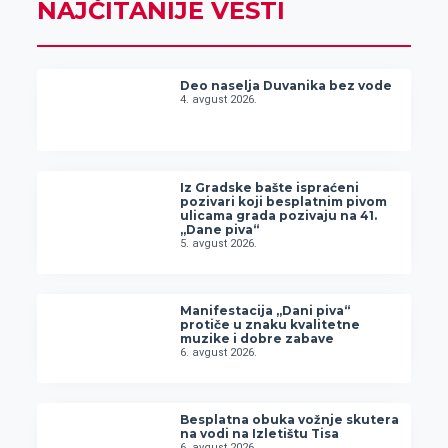
NAJČITANIJE VESTI
Deo naselja Duvanika bez vode
4. avgust 2026.
Iz Gradske bašte ispraćeni
pozivari koji besplatnim pivom
ulicama grada pozivaju na 41.
„Dane piva“
5. avgust 2026.
Manifestacija „Dani piva“
protiče u znaku kvalitetne
muzike i dobre zabave
6. avgust 2026.
Besplatna obuka vožnje skutera
na vodi na Izletištu Tisa
6. avgust 2026.