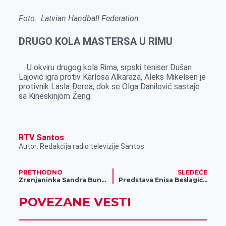
Foto: Latvian Handball Federation
DRUGO KOLA MASTERSA U RIMU
U okviru drugog kola Rima, srpski teniser Dušan
Lajović igra protiv Karlosa Alkaraza, Aleks Mikelsen je
protivnik Lasla Đerea, dok se Olga Danilović sastaje
sa Kineskinjom Ženg.
RTV Santos
Autor: Redakcija radio televizije Santos
PRETHODNO
SLEDEĆE
Zrenjaninka Sandra Bundić prvakinja sveta u karateu!
Predstava Enisa Bešlagića „Da sam ja neko“ ponovo u Zrenjaninu!
POVEZANE VESTI