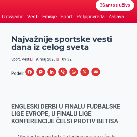
Santos uživo
Izdvajamo
Vesti
Emisije
Sport
Poljoprivreda
Zabava
Najvažnije sportske vesti
dana iz celog sveta
Sport
,
Vesti
9. maj 2025.
09:32
F
M
L
V
W
X
E
Podeli:
a
e
i
i
h
m
c
s
n
b
a
a
e
s
k
e
t
i
ENGLESKI DERBI U FINALU FUDBALSKE
b
e
e
r
s
l
LIGE EVROPE, U FINALU LIGE
o
n
d
A
KONFERENCIJE ČELSI PROTIV BETISA
o
g
I
p
k
e
n
p
Mančester junajted i Totenhem igraće u finalu