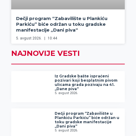
Dečji program “Zabavilište u Plankiću
Parkiću” biće održan u toku gradske
manifestacije „Dani piva“
5. avgust 2026.
10:44
NAJNOVIJE VESTI
Iz Gradske bašte ispraćeni
pozivari koji besplatnim pivom
ulicama grada pozivaju na 41.
„Dane piva“
5. avgust 2026.
Dečji program “Zabavilište u
Plankiću Parkiću” biće održan u
toku gradske manifestacije
„Dani piva“
5. avgust 2026.