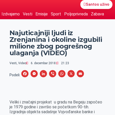
Santos uživo
Izdvajamo
Vesti
Emisije
Sport
Poljoprivreda
Zabava
Najuticajniji ljudi iz
Zrenjanina i okoline izgubili
milione zbog pogrešnog
ulaganja (VIDEO)
Vesti
,
Video
6. decembar 2018.
21:23
F
M
L
V
W
X
E
Podeli:
a
e
i
i
h
m
c
s
n
b
a
a
e
s
k
e
t
i
Veliki i značajni projekat u gradu na Begeju započeo
b
e
e
r
s
l
je 1979 godine i završio se početkom 90-tih.
o
n
d
A
Izgradnja objekta sadašnje Vojvođanske banke i