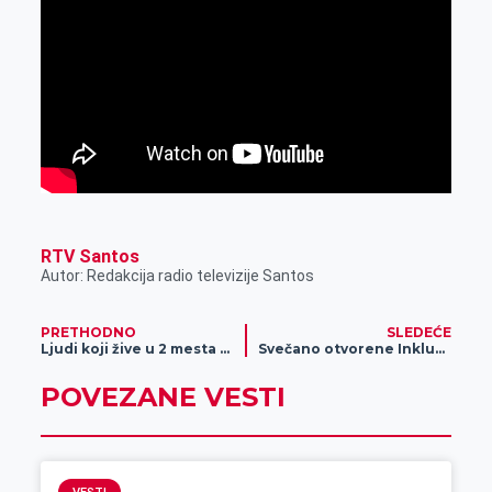
RTV Santos
Autor: Redakcija radio televizije Santos
PRETHODNO
SLEDEĆE
Ljudi koji žive u 2 mesta kompletno ostaju bez struje 5 sati
Svečano otvorene Inkluzivne igre bez granica
POVEZANE VESTI