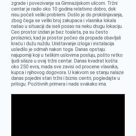
zgrade i povezivanje sa Gimnazijskom ulicom. Tržni
centar je radio oko 10 godina relativno dobro, dok
nisu počeli veliki problemi. Došlo je do prokišnjavanja,
zbog čega se veliki broj zakupaca i vlasnika lokala
našao u situaciji da iseli posao na neku drugu lokaciju.
Ceo prostor izidan je bez toaleta, pa su često
prolaznici, kad je prostor počeo da propada obavljali
kraću i dužu nuždu. Uništavanje izloga i instalacija
usledilo je odmah nakon toga. Danas opstaju
najuporniji koji u teškim uslovima posluju, pošto retko
ljudi silaze u ovaj tržni centar. Danas kvadrat košta
oko 250 evra, mada sve zavisi od procene vlasnika,
kupca i njihovog dogovora. U kakvom se stanju nalaze
danas pojedini stari tržni i biznis centri, pogledajte u
prilogu. Pozitivnih primera i nade svakako ima.