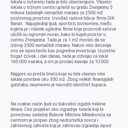
lokala u suterenu tada je bilo obećavajuće. Vlasnici
o
g
I
p
lokala u tržnom centru uplatili su gradu Zrenjaninu 5
k
e
n
p
miliona tadašnjih nemačkih maraka za 2500 m2
poslovnog prostora. Izvođač radova bila je firma GIK
r
Banat. Najugledniji ljudi, sportisti, biznismeni, među
kojima je i vlasnik ugledne firme koja proizvodi satove
uložili su ogroman novac, kako bi kupili prostor u
centru Zrenjanina. Tada je za 1 m2 moralo da se
izdvoji 2000 nemačkih maraka. Nakon više decenija
ovo se ispostavilo kao pogrešna investicija. Izuzetno
bogat čovek, i dan danas, tada je izdvojio za lokal
160.000 maraka, a isti je prodao kasnije za 10.000.
Najgore su prošla braća koja su bila vlasnici više
lokala površine oko 300 m2. Zbog velikih finansijskih
gubitaka, neumesno je navoditi identitet kupaca.
Na ovakav način ljudi su bukvalno izgubili milione
dinara. Ceo projekat oko izgradnje tunela koji bi
povezivao sadašnji Bulevar Milutina Milankovića sa
centrom je propao zbog nedostatka novca i
zahtevnog zahvata koji je zahtevao izgradnju ispod