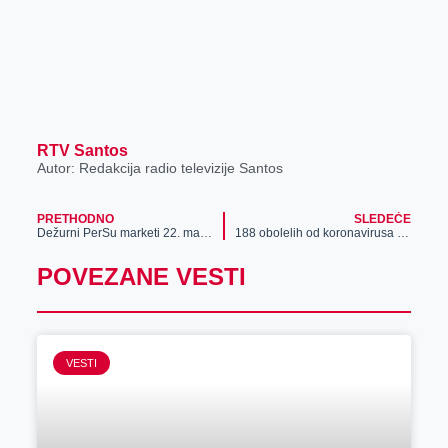
RTV Santos
Autor: Redakcija radio televizije Santos
PRETHODNO
SLEDEĆE
Dežurni PerSu marketi 22. marta za najstarije sugrađane
188 obolelih od koronavirusa u Srbiji
POVEZANE VESTI
VESTI