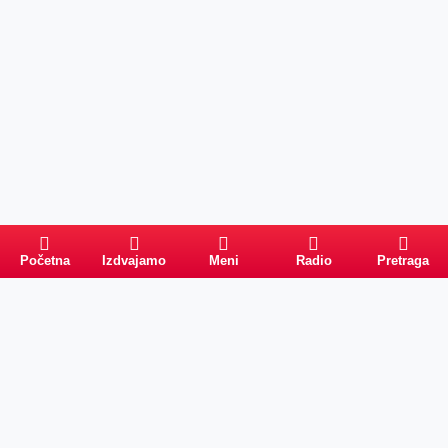
Početna
Izdvajamo
Meni
Radio
Pretraga
Pretraga
Kategorije