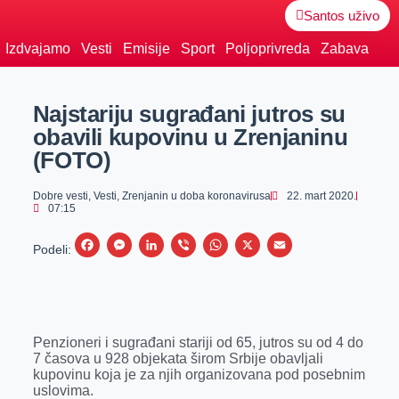
Santos uživo
Izdvajamo
Vesti
Emisije
Sport
Poljoprivreda
Zabava
Najstariju sugrađani jutros su
obavili kupovinu u Zrenjaninu
(FOTO)
Dobre vesti
,
Vesti
,
Zrenjanin u doba koronavirusa
22. mart 2020.
07:15
F
M
L
V
W
X
E
Podeli:
a
e
i
i
h
m
c
s
n
b
a
a
e
s
k
e
t
i
Penzioneri i sugrađani stariji od 65, jutros su od 4 do
b
e
e
r
s
l
7 časova u 928 objekata širom Srbije obavljali
o
n
d
A
kupovinu koja je za njih organizovana pod posebnim
uslovima.
o
g
I
p