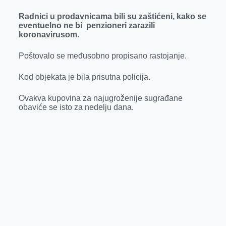
k
e
n
p
Radnici u prodavnicama bili su zaštićeni, kako se
eventuelno ne bi penzioneri zarazili
r
koronavirusom.
Poštovalo se međusobno propisano rastojanje.
Kod objekata je bila prisutna policija.
Ovakva kupovina za najugroženije sugrađane
obaviće se isto za nedelju dana.