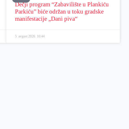
Dečji program “Zabavilište u Plankiću
Parkiću” biće održan u toku gradske
manifestacije „Dani piva“
5. avgust 2026.
10:44