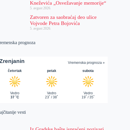
Kneževića „Osvežavanje memorije“
5. avgust 2026.
Zatvoren za saobraćaj deo ulice
Vojvode Petra Bojovića
5. avgust 2026.
remenska prognoza
jčitanije vesti
Iz Gradske bašte ispraćeni pozivari