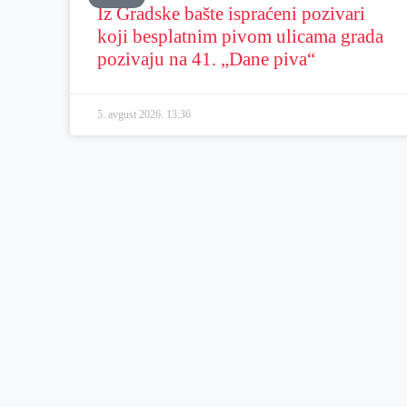
Iz Gradske bašte ispraćeni pozivari
koji besplatnim pivom ulicama grada
pozivaju na 41. „Dane piva“
5. avgust 2026.
13:36