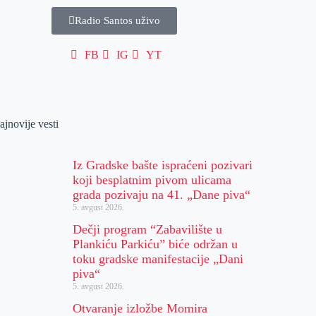
Radio Santos uživo
FB
IG
YT
ajnovije vesti
Iz Gradske bašte ispraćeni pozivari
koji besplatnim pivom ulicama
grada pozivaju na 41. „Dane piva“
5. avgust 2026.
Dečji program “Zabavilište u
Plankiću Parkiću” biće održan u
toku gradske manifestacije „Dani
piva“
5. avgust 2026.
Otvaranje izložbe Momira