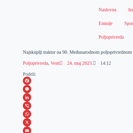
Naslovna
Iz
Emisije
Spor
Poljoprivreda
Najskuplji traktor na 90. Međunarodnom poljoprivrednom
Poljoprivreda
,
Vesti
24. maj 2023.
14:12
Podeli:
F
a
M
c
e
L
e
s
i
V
b
s
n
i
W
o
e
k
b
h
X