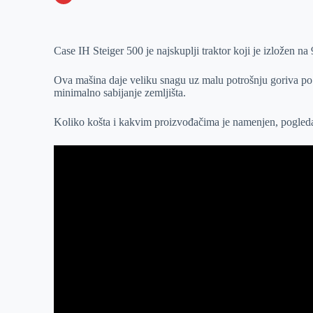
o
n
e
e
a
E
k
g
d
r
t
m
Case IH Steiger 500 je najskuplji traktor koji je izlože
e
I
s
a
r
n
A
i
Ova mašina daje veliku snagu uz malu potrošnju goriva po 
p
l
minimalno sabijanje zemljišta.
p
Koliko košta i kakvim proizvođačima je namenjen, pogledajt