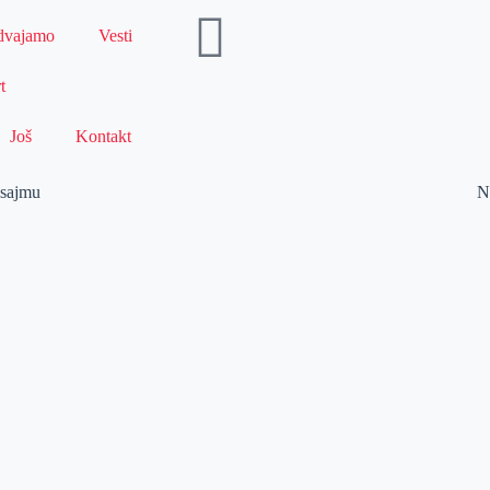
dvajamo
Vesti
t
Još
Kontakt
 sajmu
N