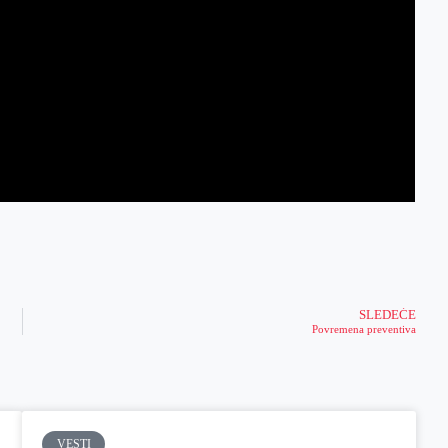
SLEDEĆE
Povremena preventiva
VESTI