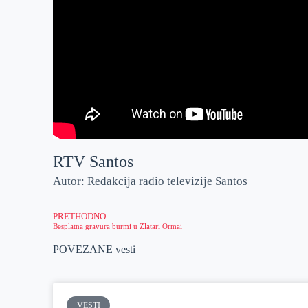
RTV Santos
Autor: Redakcija radio televizije Santos
PRETHODNO
Besplatna gravura burmi u Zlatari Ormai
POVEZANE vesti
VESTI