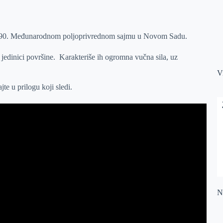
n na 90. Međunarodnom poljoprivrednom sajmu u Novom Sadu.
jedinici površine. Karakteriše ih ogromna vučna sila, uz
V
e u prilogu koji sledi.
Na