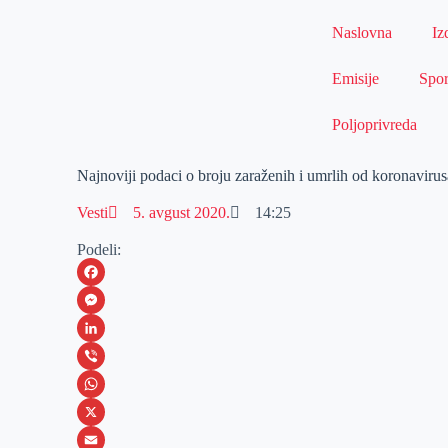
Naslovna
Iz
Emisije
Spor
Poljoprivreda
Najnoviji podaci o broju zaraženih i umrlih od koronavirus
Vesti
5. avgust 2020.
14:25
Podeli:
F
a
M
c
e
L
e
s
i
V
b
s
n
i
W
o
e
k
b
h
X