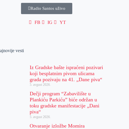
Radio Santos uživo
FB
IG
YT
ajnovije vesti
Iz Gradske bašte ispraćeni pozivari
koji besplatnim pivom ulicama
grada pozivaju na 41. „Dane piva“
5. avgust 2026.
Dečji program “Zabavilište u
Plankiću Parkiću” biće održan u
toku gradske manifestacije „Dani
piva“
5. avgust 2026.
Otvaranje izložbe Momira