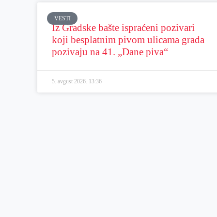
VESTI
Iz Gradske bašte ispraćeni pozivari
koji besplatnim pivom ulicama grada
pozivaju na 41. „Dane piva“
5. avgust 2026.
13:36