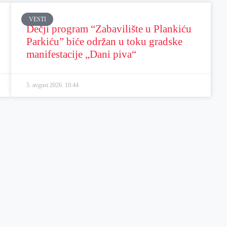
VESTI
Dečji program “Zabavilište u Plankiću
Parkiću” biće održan u toku gradske
manifestacije „Dani piva“
5. avgust 2026.
10:44