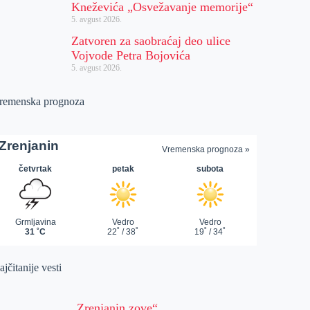
Kneževića „Osvežavanje memorije“
5. avgust 2026.
Zatvoren za saobraćaj deo ulice
Vojvode Petra Bojovića
5. avgust 2026.
remenska prognoza
jčitanije vesti
„Zrenjanin zove“