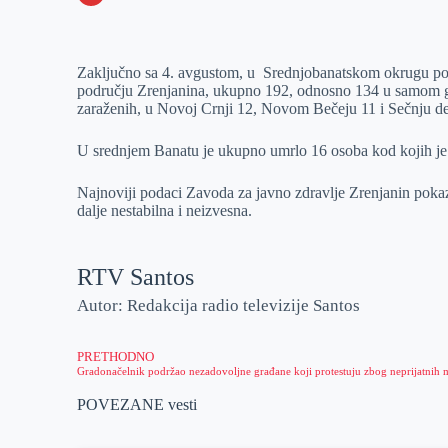
o
n
e
e
a
E
k
g
d
r
t
m
Zaključno sa 4. avgustom, u Srednjobanatskom okrugu potv
e
I
s
a
području Zrenjanina, ukupno 192, odnosno 134 u samom gra
r
n
A
i
zaraženih, u Novoj Crnji 12, Novom Bečeju 11 i Sečnju de
p
l
U srednjem Banatu je ukupno umrlo 16 osoba kod kojih j
p
Najnoviji podaci Zavoda za javno zdravlje Zrenjanin pokaz
dalje nestabilna i neizvesna.
RTV Santos
Autor: Redakcija radio televizije Santos
PRETHODNO
POVEZANE vesti