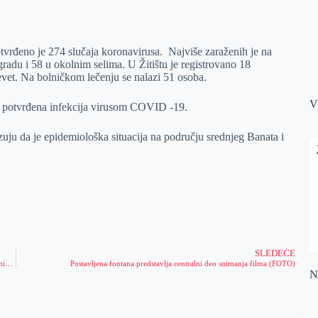
rđeno je 274 slučaja koronavirusa. Najviše zaraženih je na
du i 58 u okolnim selima. U Žitištu je registrovano 18
vet. Na bolničkom lečenju se nalazi 51 osoba.
V
e potvrđena infekcija virusom COVID -19.
uju da je epidemiološka situacija na području srednjeg Banata i
SLEDEĆE
Gradonačelnik podržao nezadovoljne građane koji protestuju zbog neprijatnih mirisa i najavio rešavanje u najkraćem roku
Postavljena fontana predstavlja centralni deo snimanja filma (FOTO)
Na