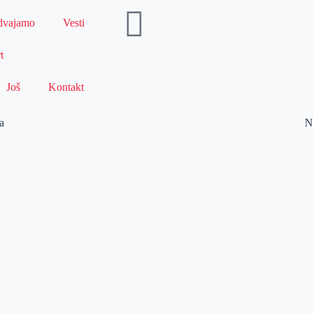
dvajamo
Vesti
t
Još
Kontakt
a
N